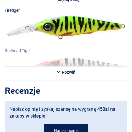
Firetiger
Redhead Tiger
Rozwiń
Recenzje
Herring
Roach
Napisz opinię i zyskaj szansę na wygraną
450zł na
zakupy w sklepie!
Napisz opinię