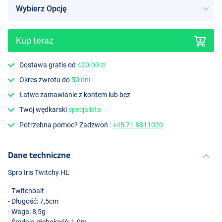
Kup teraz
Redhead Tiger
Dostawa gratis od
420.00 zl
Okres zwrotu do
50 dni
Łatwe zamawianie z kontem lub bez
Twój wędkarski
specjalista
Potrzebna pomoc? Zadzwoń :
+48 71 8811020
Dane techniczne
Spro Iris Twitchy HL
- Twitchbait
- Długość: 7,5cm
- Waga: 8,5g
- Średnia głębokość: 1.0m