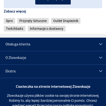
Zobacz więcej
Spro
Przynęty Sztuczne
Outlet Drapieżnik
Twitchbaits
Informacje o dostawcy
Obsługa klienta
O Zlowokazje
Ekstra
Herring
Promocje
Ciasteczka na stronie internetowej Zlowokazje
Zlowokazje używa plików cookie na swojej stronie internetowej.
Obserwuj nas
Facebook
Instagram
Robimy to, aby lepiej i bardziej personalnie Ci pomóc. Chcesz
wiedzieć więcej?
Przeczytaj naszą politykę prywatności.