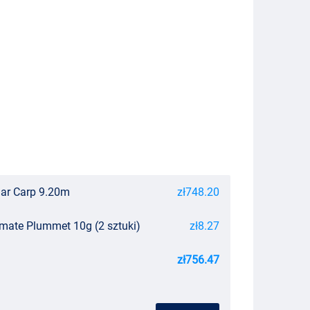
Zar Carp 9.20m
zł748.20
imate Plummet 10g (2 sztuki)
zł8.27
zł756.47