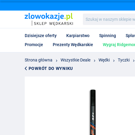
Szukaj
w
naszym
sklepie
Dzisiejsze oferty
Karpiarstwo
Spinning
Spła
wędkarskim...
Promocje
Prezenty Wędkarskie
Wygraj Ridgemon
Strona główna
Wszystkie Deale
Wędki
Tyczki
POWRÓT DO WYNIKU