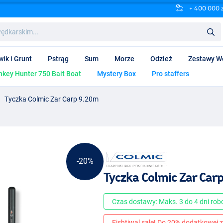
+ 400 000 
wik i Grunt
Pstrąg
Sum
Morze
Odzież
Zestawy W
key Hunter 750 Bait Boat
Mystery Box
Pro staffers
Tyczka Colmic Zar Carp 9.20m
-20%
Tyczka Colmic Zar Car
Czas dostawy: Maks. 3 do 4 dni ro
Fishtiwal sale! Do 20% dodatkowej z