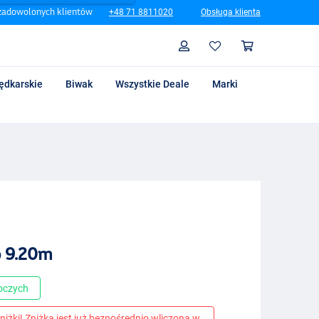
zadowolonych klientów
+48 71 8811020
Obsługa klienta
Szukaj
Profil
Koszyk
ędkarskie
Biwak
Wszystkie Deale
Marki
p 9.20m
boczych
niżki! Zniżka jest już bezpośrednio wliczona w