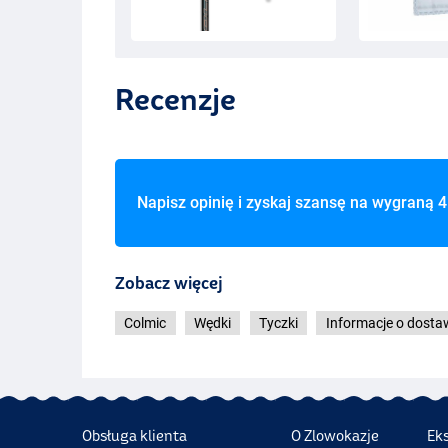
Recenzje
Napisz opinię i zyskaj szansę na wygraną
4
Zobacz więcej
Colmic
Wędki
Tyczki
Informacje o dosta
Obsługa klienta
O Zlowokazje
Ek