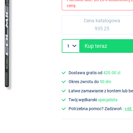
cenę.
Cena katalogowa
935.25
Kup teraz
Dostawa gratis od
420.00 zl
Okres zwrotu do
50 dni
Łatwe zamawianie z kontem lub b
Twój wędkarski
specjalista
Potrzebna pomoc? Zadzwoń :
+48