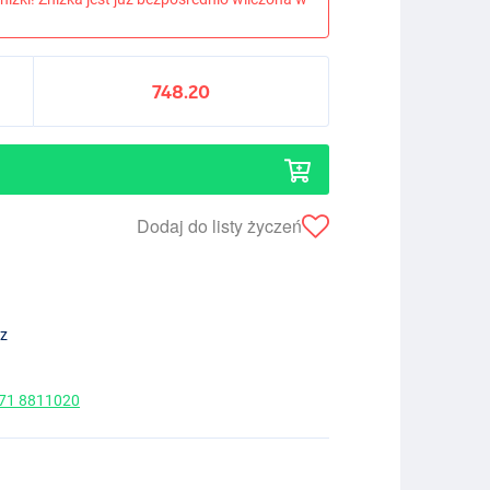
748.20
Dodaj do listy życzeń
ez
 71 8811020