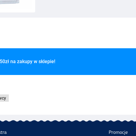
50zł na zakupy w sklepie!
wcy
stra
Promocje