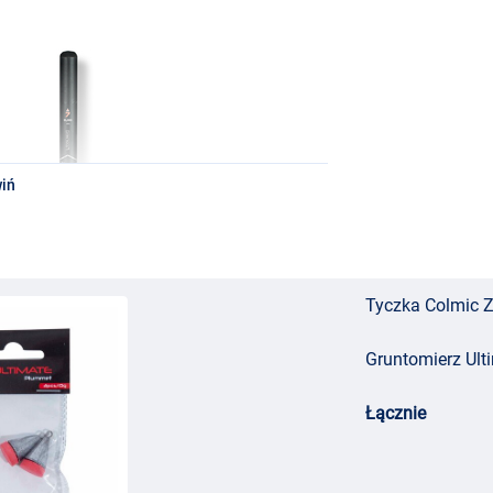
iń
Tyczka Colmic 
Gruntomierz Ult
Łącznie