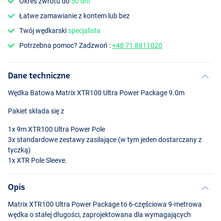
Okres zwrotu do
50 dni
Łatwe zamawianie z kontem lub bez
Twój wędkarski
specjalista
Potrzebna pomoc? Zadzwoń :
+48 71 8811020
Dane techniczne
Wędka Batowa Matrix XTR100 Ultra Power Package 9.0m
Pakiet składa się z
1x 9m XTR100 Ultra Power Pole
3x standardowe zestawy zasilające (w tym jeden dostarczany z
tyczką)
1x
XTR
Pole Sleeve.
Opis
Matrix XTR100 Ultra Power Package to 6-częściowa 9-metrowa
wędka o stałej długości, zaprojektowana dla wymagających