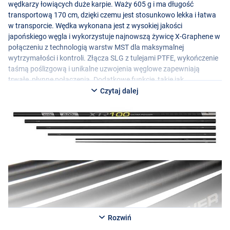
wędkarzy łowiących duże karpie. Waży 605 g i ma długość
transportową 170 cm, dzięki czemu jest stosunkowo lekka i łatwa
w transporcie. Wędka wykonana jest z wysokiej jakości
japońskiego węgla i wykorzystuje najnowszą żywicę X-Graphene w
połączeniu z technologią warstw
MST
dla maksymalnej
wytrzymałości i kontroli. Złącza
SLG
z tulejami
PTFE
, wykończenie
taśmą poślizgową i unikalne uzwojenia węglowe zapewniają
trwałe, płynne połączenia. Dodatkowe funkcje, takie jak
wbudowane boczne ściągacze Matrix Revolve i drukowane
Czytaj dalej
znaczniki głębokości, sprawiają, że łowienie jest bardziej dokładne i
wydajne, a grafika drukowana w 3D zapewnia stylowe
wykończenie.
Specyfikacja:
- 6-cz.
- Długość: 9,0 m
- Waga: 605g
- Długość transportowa: 170cm
- Połączenia
SLG
- Wykończenie taśmą poślizgową
- Nowa żywica X-Graphene
Rozwiń
- Technologia nakładania warstw
MST