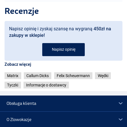
- Drukowana grafika 3D na końcowych odcinkach
Recenzje
- Idealny do łowienia dużych karpi
- Wbudowane boczne ściągacze Matrix Revolve
- Wykonane z wysokiej jakości japońskiego włókna węglowego
Napisz opinię i zyskaj szansę na wygraną
450zł na
- Wyposażone w wyprodukowane w Wielkiej Brytanii tuleje
PTFE
- Unikalna owijka węglowa chroni stawy
zakupy w sklepie!
- Posiada nowe drukowane oznaczenia głębokości Matrix
Napisz opinię
Zobacz więcej
Matrix
Callum Dicks
Felix Scheuermann
Wędki
Tyczki
Informacje o dostawcy
Obsługa klienta
O Zlowokazje