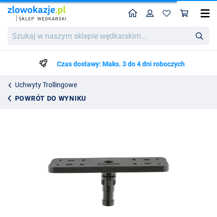
Home
Profil
Kos
Scotty Universal Fish Finder Mount
Cena katalogowa
Szukaj
170.53
w
179.50
naszym
sklepie
Czas dostawy: Maks. 3 do 4 dni roboczych
wędkarskim...
Uchwyty Trollingowe
POWRÓT DO WYNIKU