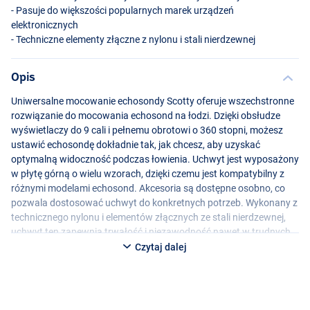
- Pasuje do większości popularnych marek urządzeń
elektronicznych
- Techniczne elementy złączne z nylonu i stali nierdzewnej
Opis
Uniwersalne mocowanie echosondy Scotty oferuje wszechstronne
rozwiązanie do mocowania echosond na łodzi. Dzięki obsłudze
wyświetlaczy do 9 cali i pełnemu obrotowi o 360 stopni, możesz
ustawić echosondę dokładnie tak, jak chcesz, aby uzyskać
optymalną widoczność podczas łowienia. Uchwyt jest wyposażony
w płytę górną o wielu wzorach, dzięki czemu jest kompatybilny z
różnymi modelami echosond. Akcesoria są dostępne osobno, co
pozwala dostosować uchwyt do konkretnych potrzeb. Wykonany z
technicznego nylonu i elementów złącznych ze stali nierdzewnej,
uchwyt ten zapewnia trwałość i niezawodność nawet w trudnych
warunkach na wodzie. Co więcej, jest kompatybilny z uchwytami
Czytaj dalej
montażowymi Scotty, dzięki czemu można go łatwo zintegrować z
istniejącym systemem montażowym Scotty.