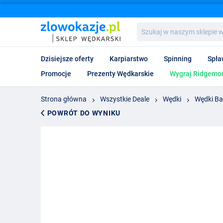
Szukaj
w
naszym
sklepie
Dzisiejsze oferty
Karpiarstwo
Spinning
Spła
wędkarskim...
Promocje
Prezenty Wędkarskie
Wygraj Ridgemon
Strona główna
Wszystkie Deale
Wędki
Wędki Ba
POWRÓT DO WYNIKU