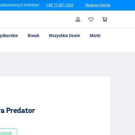
zadowolonych klientów
+48 71 8811020
Obsługa klienta
Szukaj
Profil
Koszyk
ędkarskie
Biwak
Wszystkie Deale
Marki
ra Predator
boczych