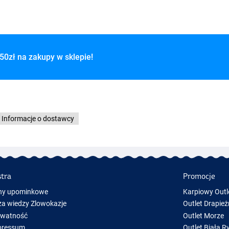
50zł na zakupy w sklepie!
Informacje o dostawcy
stra
Promocje
ny upominkowe
Karpiowy Outl
a wiedzy Zlowokazje
Outlet Drapież
ywatność
Outlet Morze
pressum
Outlet Biała R