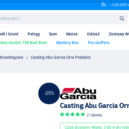
+ 400 000 
wik i Grunt
Pstrąg
Sum
Morze
Odzież
Zestawy W
key Hunter 750 Bait Boat
Mystery Box
Pro staffers
itcastingowe
Casting Abu Garcia Orra Predator
-25%
Casting Abu Garcia Or
(1 Opinie)
Czas dostawy: Maks. 3 do 4 dni ro