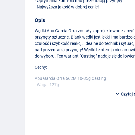
- Optymalna kontrola nad prezentacją przynęty
- Najwyższa jakość w dobrej cenie!
Opis
Wędki Abu Garcia Orra zostały zaprojektowane z my
przynęty sztuczne. Blank wędki jest lekki i ma bardzo
czułość i szybkość reakcji. Idealne do technik i sytua
nad prezentacją przynęty! Wędki te oferują niesamowi
do wyboru. Ten wariant “Casting” nadaje się do łowie
Cechy:
Abu Garcia Orra 662M 10-35g Casting
- Waga: 127g
- Długość: 1,98 m
Czytaj 
- Długość transportowa: 1.07m
- Ciężar wyrzutu: 10-35g
- Akcja: bardzo szybka
- Moc: średnia
Abu Garcia Orra 662MH 15-45g Casting
- Waga: 130g