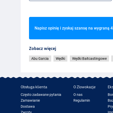
Napisz opinię i zyskaj szansę na wygraną
4
Zobacz więcej
Abu Garcia
Wędki
Wędki Baitcastingowe
Obsługa klienta
O Zlowokazje
Ek
Często zadawane pytania
O nas
Bo
Zamawianie
Regulamin
Baz
Dostawa
Pr
Zwroty
Im