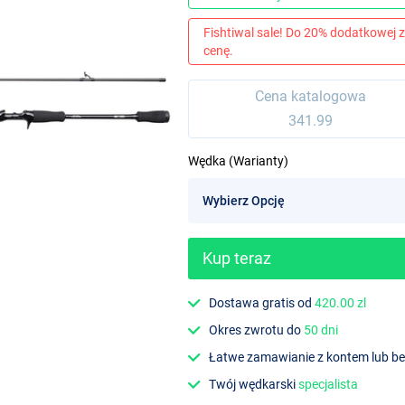
Fishtiwal sale! Do 20% dodatkowej z
cenę.
Cena katalogowa
341.99
Wędka (Warianty)
Kup teraz
Dostawa gratis od
420.00 zl
Okres zwrotu do
50 dni
Łatwe zamawianie z kontem lub b
Twój wędkarski
specjalista