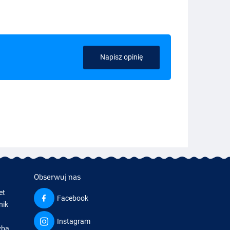
Napisz opinię
Obserwuj nas
et
Facebook
nik
Instagram
yba