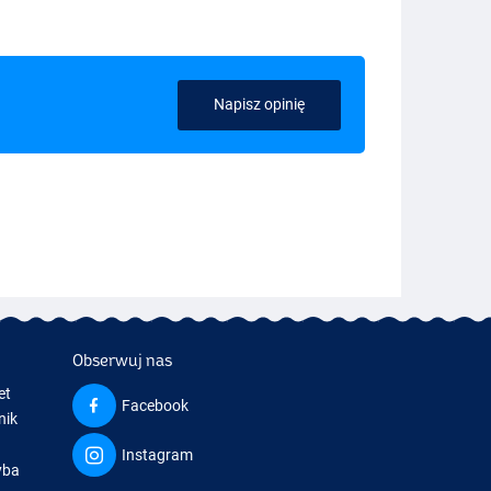
Napisz opinię
Obserwuj nas
et
Facebook
nik
Instagram
yba