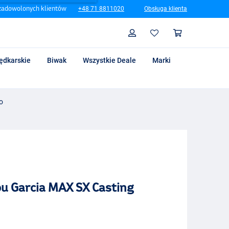
zadowolonych klientów
+48 71 8811020
Obsługa klienta
Szukaj
Profil
Koszyk
ędkarskie
Biwak
Wszystkie Deale
Marki
o
u Garcia MAX SX Casting