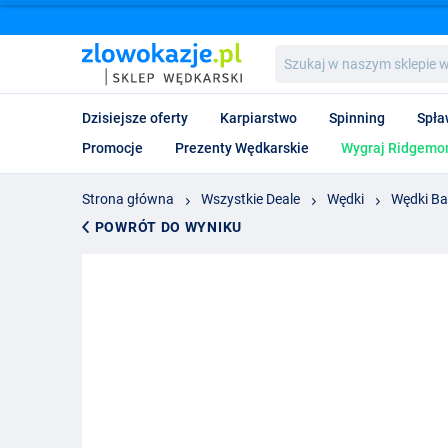
Szukaj
w
naszym
sklepie
Dzisiejsze oferty
Karpiarstwo
Spinning
Spła
wędkarskim...
Promocje
Prezenty Wędkarskie
Wygraj Ridgemon
Strona główna
Wszystkie Deale
Wędki
Wędki Ba
POWRÓT DO WYNIKU