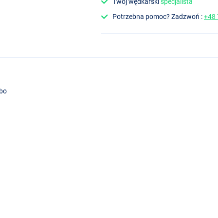
Twój wędkarski
specjalista
Potrzebna pomoc? Zadzwoń :
+48
bo