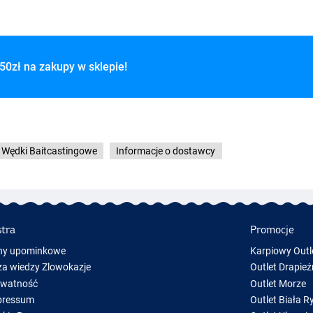
50zł na zakupy w sklepie!
Wędki Baitcastingowe
Informacje o dostawcy
stra
Promocje
ny upominkowe
Karpiowy Outl
a wiedzy Zlowokazje
Outlet Drapież
ywatność
Outlet Morze
pressum
Outlet Biała R