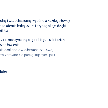
dny i wszechstronny wybór dla każdego łowcy
a oferuje lekką, czułą i szybką akcję, dzięki
ników.
+1, maksymalną siłę poślizgu 15 lb i działa
dczas łowienia.
nia doskonałe właściwości rzutowe,
aw zarówno dla początkujących, jak i
dalej
60g)