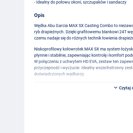
- Idealny do połowu okoni, szczupaków i sandaczy
Opis
Wędka Abu Garcia
MAX
SX Casting Combo to niezawo
ryb drapieżnych. Dzięki grafitowemu blankowi 24T wędk
czemu nadaje się do różnych technik łowienia drapież
Niskoprofilowy kołowrotek
MAX
SX ma system łożysk 7
płynnie i stabilnie, zapewniając kontrolę i komfort po
W połączeniu z uchwytem HD
EVA
, zestaw ten zapew
przyczepność i wyczucie. Idealny wszechstronny zest
doświadczonych wędkarzy.
Dostępne modele:
Czytaj 
Abu Garcia
MAX
SX Casting Combo 1.98m (10-40g)
- Długość wędki: 1,98 m
- Ciężar wyrzutu: 10-40g
Abu Garcia Max SX 702H Casting Combo 2.13m (15-
- Długość wędki: 2,13 m
- Ciężar wyrzutu: 15-60g