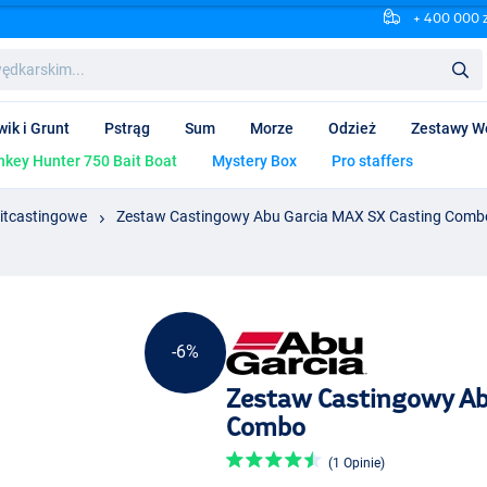
+ 400 000 
wik i Grunt
Pstrąg
Sum
Morze
Odzież
Zestawy W
key Hunter 750 Bait Boat
Mystery Box
Pro staffers
itcastingowe
Zestaw Castingowy Abu Garcia MAX SX Casting Comb
-6%
Zestaw Castingowy Ab
Combo
(1 Opinie)