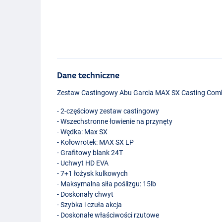
Dane techniczne
Zestaw Castingowy Abu Garcia
MAX
SX Casting Com
- 2-częściowy zestaw castingowy
- Wszechstronne łowienie na przynęty
- Wędka: Max SX
- Kołowrotek:
MAX
SX LP
- Grafitowy blank 24T
- Uchwyt HD
EVA
- 7+1 łożysk kulkowych
- Maksymalna siła poślizgu: 15lb
- Doskonały chwyt
- Szybka i czuła akcja
- Doskonałe właściwości rzutowe