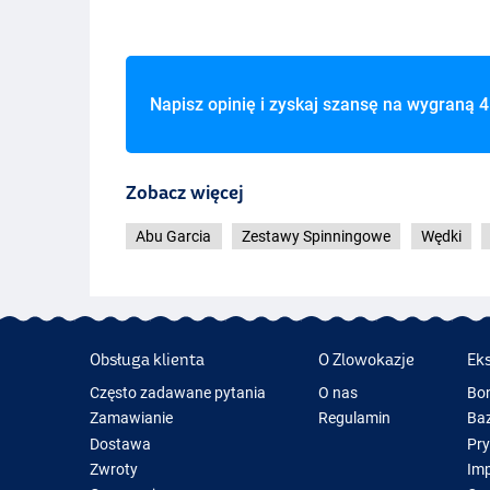
Napisz opinię i zyskaj szansę na wygraną
4
Zobacz więcej
Abu Garcia
Zestawy Spinningowe
Wędki
Obsługa klienta
O Zlowokazje
Ek
Często zadawane pytania
O nas
Bo
Zamawianie
Regulamin
Baz
Dostawa
Pr
Zwroty
Im