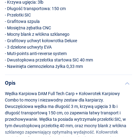
- Krzywa ugięcia: 3lb
- Długość transportowa: 150 cm
- Przelotki
SIC
- Grafitowa szpula
- Mosiężna zębatka
CNC
- Mocny blank z włókna szklanego
- Grafitowy uchwyt kołowrotka Deluxe
- 3 dzielone uchwyty
EVA
- Muti-points anti-reverse system
- Dwustopkowa przelotka startowa
SIC
40 mm
- Nawinięta ciemnozielona żyłka 0,33 mm
Opis
Wędka Karpiowa
DAM
Full Tech Carp + Kołowrotek Karpiowy
Combo to mocny i niezawodny zestaw dla karpiarzy.
Dwuczęściowa wędka ma długość 3 m, krzywą ugięcia 3 lb i
długość transportową 150 cm, co zapewnia łatwy transport i
przechowywanie. Wędka ta posiada wytrzymałe przelotki
SIC
, w
tym dwustopkową przelotkę 40 mm, oraz mocny blank z włókna
szklanego zapewniający optymalną wydajność. Kołowrotek