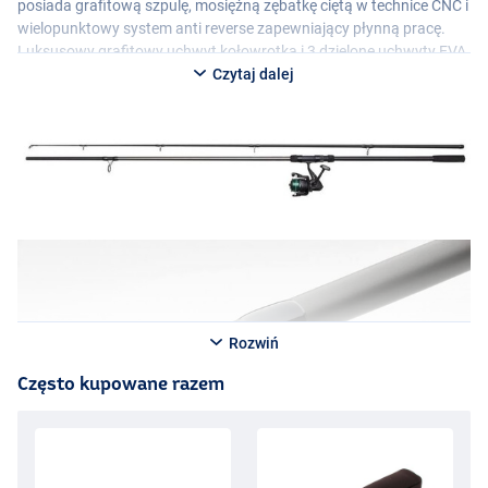
posiada grafitową szpulę, mosiężną zębatkę ciętą w technice
CNC
i
wielopunktowy system anti reverse zapewniający płynną pracę.
Luksusowy grafitowy uchwyt kołowrotka i 3 dzielone uchwyty
EVA
zapewniają dodatkowy komfort podczas łowienia. Zestaw jest
Czytaj dalej
fabrycznie nawinięty ciemnozieloną żyłką 0,33 mm, dzięki czemu
można od razu rozpocząć łowienie.
Rozwiń
Często kupowane razem