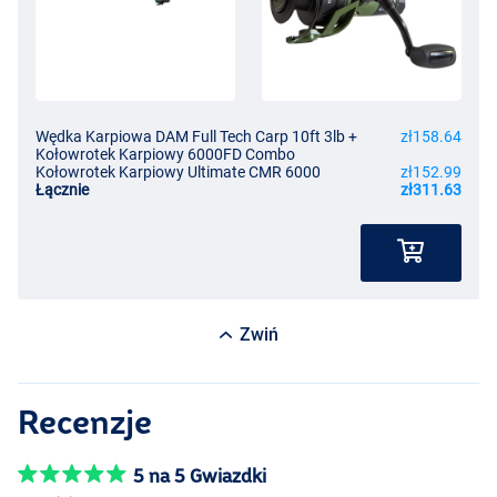
Wędka Karpiowa DAM Full Tech Carp 10ft 3lb +
zł158.64
Kołowrotek Karpiowy 6000FD Combo
Kołowrotek Karpiowy Ultimate CMR 6000
zł152.99
Łącznie
zł311.63
Zwiń
Recenzje
5 na 5 Gwiazdki