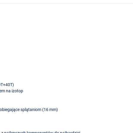
30T+40T)
em na izotop
apobiegające splątaniom (16 mm)
 z najlepszych komponentów do najbardziej