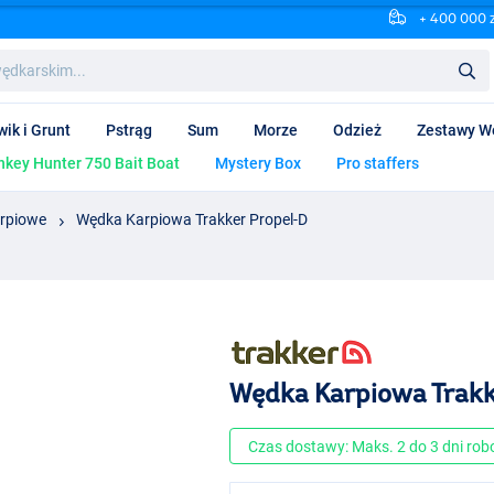
+ 400 000 
wik i Grunt
Pstrąg
Sum
Morze
Odzież
Zestawy W
key Hunter 750 Bait Boat
Mystery Box
Pro staffers
rpiowe
Wędka Karpiowa Trakker Propel-D
Wędka Karpiowa Trakk
Czas dostawy: Maks. 2 do 3 dni ro