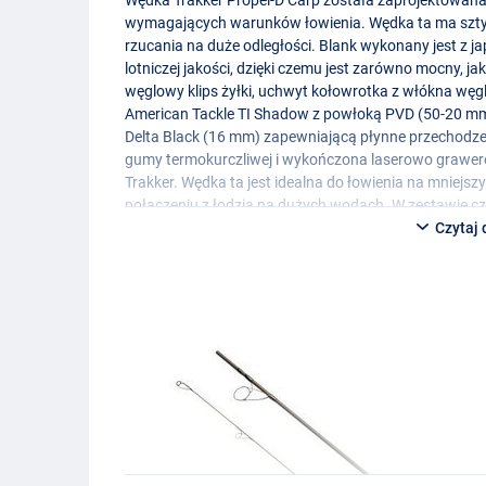
wymagających warunków łowienia. Wędka ta ma szty
rzucania na duże odległości. Blank wykonany jest z j
lotniczej jakości, dzięki czemu jest zarówno mocny, j
węglowy klips żyłki, uchwyt kołowrotka z włókna węgl
American Tackle TI Shadow z powłoką
PVD
(50-20 mm
Delta Black (16 mm) zapewniającą płynne przechodzeni
gumy termokurczliwej i wykończona laserowo grawero
Trakker. Wędka ta jest idealna do łowienia na mniejs
połączeniu z łodzią na dużych wodach. W zestawie c
Czytaj 