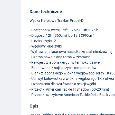
Dane techniczne
Wędka Karpiowa Trakker Propel-D
- Dostępna w wersji 12ft 3.75lb i 13ft 3.75lb
- Długość: 12ft (360cm) lub 13ft (390cm)
- Liczba części: 2
- Węglowy klips żyłki
- Wytrawiana laserowo nasadka ze stali nierdzewnej
- Czarna bawełniana torba w zestawie
- Rękojeść z japońskiej gumy termokurczliwej
- Zbudowana z najlepszych komponentów
- Blank z japońskiego włókna węglowego Toray 1K (
- Uchwyt kołowrotka z włókna węglowego 1K z otwor
- Oznaczenia dla wyrównania sekcji wędki
- Przelotki American Tackle TI Shadow (50-20 mm)
- Przelotki szczytowe American Tackle Delta Black z
Opis
Wędka Trakker Propel-D Carp została zaprojektowana