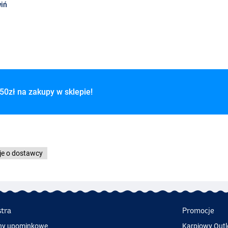
iń
50zł na zakupy w sklepie!
je o dostawcy
stra
Promocje
ny upominkowe
Karpiowy Outl