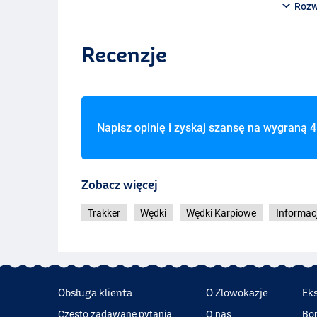
Rozw
Recenzje
Napisz opinię i zyskaj szansę na wygraną
4
Zobacz więcej
Trakker
Wędki
Wędki Karpiowe
Informac
Obsługa klienta
O Zlowokazje
Ek
Często zadawane pytania
O nas
Bo