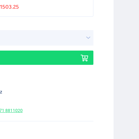
1503.25
ez
 71 8811020