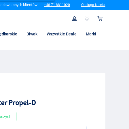
zadowolonych klientów
+48 71 8811020
Obsługa klienta
Szukaj
Profil
Koszyk
ędkarskie
Biwak
Wszystkie Deale
Marki
er Propel-D
boczych