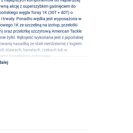
wną akcję z superszybkim gaśnięciem do
apońskiego węgla Toray 1K (30T + 40T) o
ak i trwały. Ponadto wędka jest wyposażona w
owego 1K ze szczeliną na izotop, przelotki
) oraz przelotkę szczytową American Tackle
e żyłki. Rękojeść wykonana jest z japońskiej
waną nasadką ze stali nierdzewnej z logiem
zych stawach, kanałach, rzekach lub w
zarny bawełniany pokrowiec.
dalej