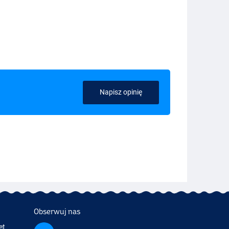
Napisz opinię
Obserwuj nas
et