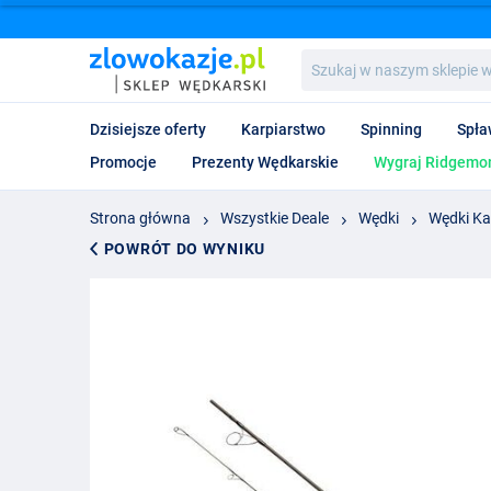
Szukaj
w
naszym
sklepie
Dzisiejsze oferty
Karpiarstwo
Spinning
Spła
wędkarskim...
Promocje
Prezenty Wędkarskie
Wygraj Ridgemon
Strona główna
Wszystkie Deale
Wędki
Wędki Ka
POWRÓT DO WYNIKU