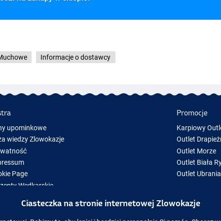
 Muchowe
Informacje o dostawcy
stra
Promocje
ny upominkowe
Karpiowy Outl
a wiedzy Zlowokazje
Outlet Drapież
ywatność
Outlet Morze
pressum
Outlet Biała R
kie Page
Outlet Ubrani
zenty Wędkarskie
y Sprzęt Wędkarski
Ciasteczka na stronie internetowej Zlowokazje
zęt wędkarski chwilowo niedostępny w magazynie