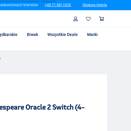
zadowolonych klientów
+48 71 8811020
Obsługa klienta
Szukaj
Profil
Koszyk
ędkarskie
Biwak
Wszystkie Deale
Marki
)
peare Oracle 2 Switch (4-