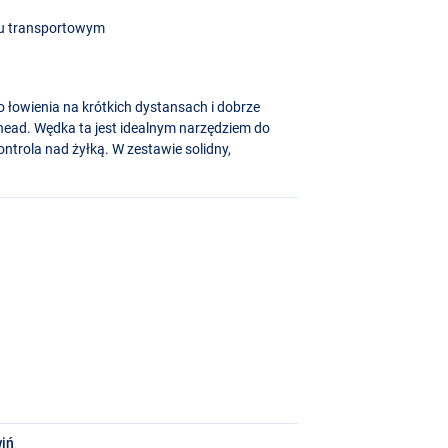
u transportowym
o łowienia na krótkich dystansach i dobrze
nghead. Wędka ta jest idealnym narzędziem do
ntrola nad żyłką. W zestawie solidny,
iń