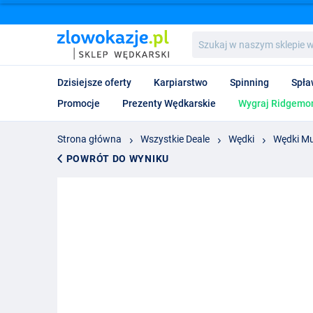
Szukaj
w
naszym
sklepie
Dzisiejsze oferty
Karpiarstwo
Spinning
Spła
wędkarskim...
Promocje
Prezenty Wędkarskie
Wygraj Ridgemon
Strona główna
Wszystkie Deale
Wędki
Wędki M
POWRÓT DO WYNIKU