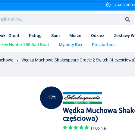
+ 400 000 
wik i Grunt
Pstrąg
Sum
Morze
Odzież
Zestawy W
key Hunter 750 Bait Boat
Mystery Box
Pro staffers
uchowe
Wędka Muchowa Shakespeare Oracle 2 Switch (4-częściowa
-12%
Wędka Muchowa Shakes
częściowa)
(1 Opinie)