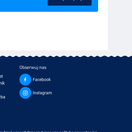
Obserwuj nas
et
Facebook
nik
Instagram
yba
a