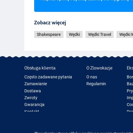
Zobacz więcej
Shakespeare
Wędki
Wędki Travel
Wędki
Obsługa klienta
O Zlowokazje
Ek
Często zadawane pytania
O nas
Bo
Zamawianie
Regulamin
Baz
Dostawa
Pr
Zwroty
Im
Gwarancja
Coo
Kontakt
Pre
Now
Spr