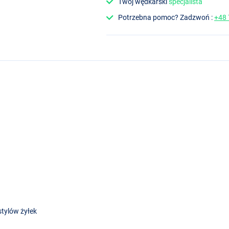
Twój wędkarski
specjalista
Potrzebna pomoc? Zadzwoń :
+48
stylów żyłek