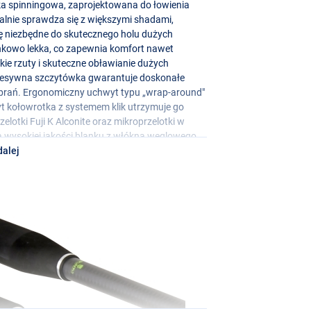
a spinningowa, zaprojektowana do łowienia
ealnie sprawdza się z większymi shadami,
lę niezbędne do skutecznego holu dużych
nkowo lekka, co zapewnia komfort nawet
kie rzuty i skuteczne obławianie dużych
gresywna szczytówka gwarantuje doskonałe
ję brań. Ergonomiczny uchwyt typu „wrap-around"
 kołowrotka z systemem klik utrzymuje go
lotki Fuji K Alconite oraz mikroprzelotki w
 wysokiej jakości blanku z włókna węglowego
dalej