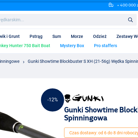
+ 400 000 
wik i Grunt
Pstrąg
Sum
Morze
Odzież
Zestawy W
key Hunter 750 Bait Boat
Mystery Box
Pro staffers
inningowe
Gunki Showtime Blockbuster S XH (21-56g) Wędka Spinn
-12%
Gunki Showtime Block
Spinningowa
Czas dostawy: od 6 do 8 dni robocz