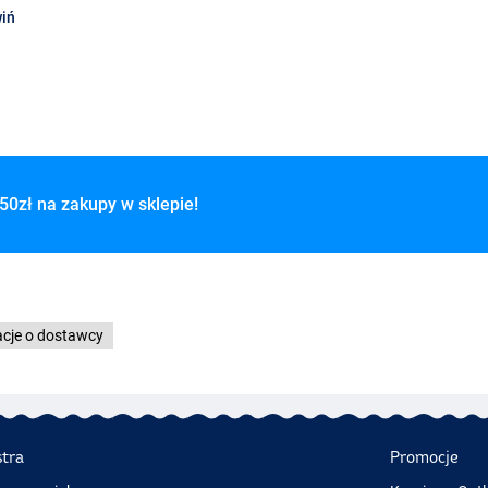
iń
50zł na zakupy w sklepie!
acje o dostawcy
stra
Promocje