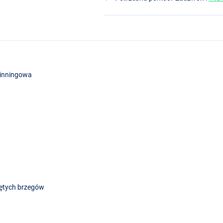
pinningowa
niętych brzegów