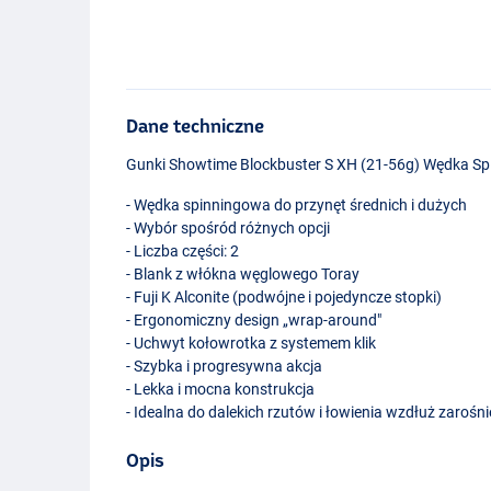
Dane techniczne
Gunki Showtime Blockbuster S XH (21-56g) Wędka S
- Wędka spinningowa do przynęt średnich i dużych
- Wybór spośród różnych opcji
- Liczba części: 2
- Blank z włókna węglowego Toray
- Fuji K Alconite (podwójne i pojedyncze stopki)
- Ergonomiczny design „wrap-around"
- Uchwyt kołowrotka z systemem klik
- Szybka i progresywna akcja
- Lekka i mocna konstrukcja
- Idealna do dalekich rzutów i łowienia wzdłuż zaroś
Opis