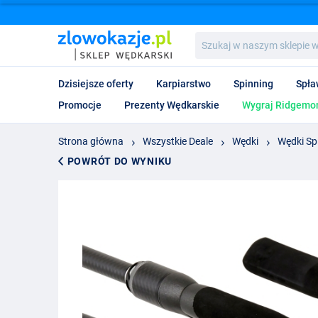
Szukaj
w
naszym
sklepie
Dzisiejsze oferty
Karpiarstwo
Spinning
Spła
wędkarskim...
Promocje
Prezenty Wędkarskie
Wygraj Ridgemon
Strona główna
Wszystkie Deale
Wędki
Wędki Sp
POWRÓT DO WYNIKU