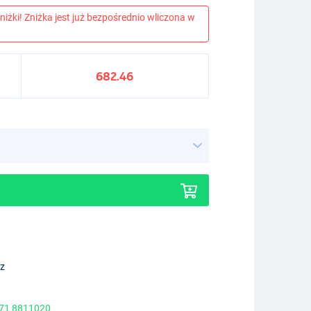
niżki! Zniżka jest już bezpośrednio wliczona w
682.46
ez
 71 8811020