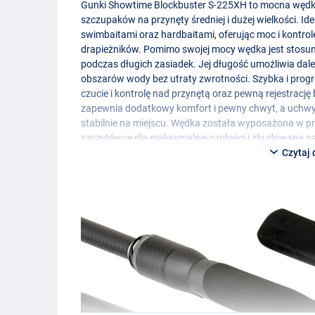
Gunki Showtime Blockbuster S-225XH to mocna wędk
szczupaków na przynęty średniej i dużej wielkości. Id
swimbaitami oraz hardbaitami, oferując moc i kontro
drapieżników. Pomimo swojej mocy wędka jest stosu
podczas długich zasiadek. Jej długość umożliwia dale
obszarów wody bez utraty zwrotności. Szybka i pro
czucie i kontrolę nad przynętą oraz pewną rejestrac
zapewnia dodatkowy komfort i pewny chwyt, a uchwyt
stabilnie na miejscu. Wędka została wyposażona w prze
szczytówce dla maksymalnej czułości i zbudowana na
Toray, co gwarantuje optymalne osiągi i trwałość.
Czytaj 
Warianty:
Gunki Showtime Blockbuster S-265XH
- Akcja: Fast
- Długość transportowa: 136,5 cm
- Długość: 265 cm
- Liczba przelotek: 9
- Waga: 177 g
- Ciężar wyrzutowy: 21-56 g