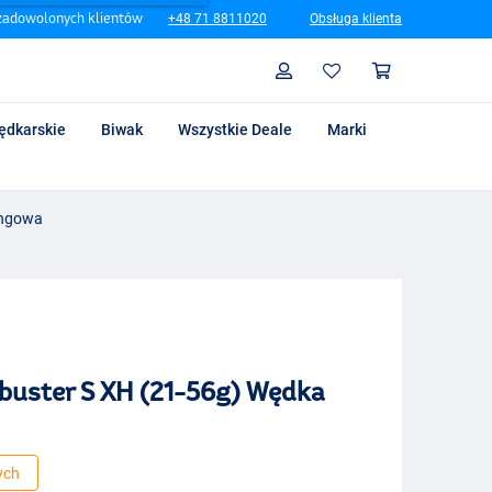
zadowolonych klientów
+48 71 8811020
Obsługa klienta
Szukaj
Profil
Koszyk
ędkarskie
Biwak
Wszystkie Deale
Marki
ingowa
buster S XH (21-56g) Wędka
ych