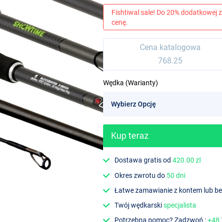
Fishtiwal sale! Do 20% dodatkowej z
cenę.
Cena katalogowa
768.25
Wędka (Warianty)
Kup teraz
Dostawa gratis od
420.00 zl
Okres zwrotu do
50 dni
Łatwe zamawianie z kontem lub b
Twój wędkarski
specjalista
Potrzebna pomoc? Zadzwoń :
+48