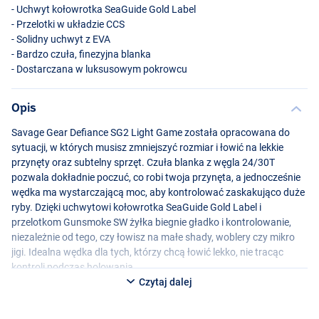
- Uchwyt kołowrotka SeaGuide Gold Label
- Przelotki w układzie
CCS
- Solidny uchwyt z
EVA
- Bardzo czuła, finezyjna blanka
- Dostarczana w luksusowym pokrowcu
Opis
Savage Gear Defiance SG2 Light Game została opracowana do
sytuacji, w których musisz zmniejszyć rozmiar i łowić na lekkie
przynęty oraz subtelny sprzęt. Czuła blanka z węgla 24/30T
pozwala dokładnie poczuć, co robi twoja przynęta, a jednocześnie
wędka ma wystarczającą moc, aby kontrolować zaskakująco duże
ryby. Dzięki uchwytowi kołowrotka SeaGuide Gold Label i
przelotkom Gunsmoke SW żyłka biegnie gładko i kontrolowanie,
niezależnie od tego, czy łowisz na małe shady, woblery czy mikro
jigi. Idealna wędka dla tych, którzy chcą łowić lekko, nie tracąc
kontroli podczas holowania.
Czytaj dalej
Masz do wyboru następujące opcje: