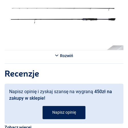
Savage Gear Defiance SG2 Light Game 2,43m 3–12g
- 2-częściowa
- Długość: 2,43m
- Ciężar wyrzutowy: 3–12g
- Długość transportowa: 122cm
Savage Gear Defiance SG2 Light Game 2,74m 4–16g
- 2-częściowa
- Długość: 2,74m
- Ciężar wyrzutowy: 4–16g
Rozwiń
- Długość transportowa: 137cm
Recenzje
Napisz opinię i zyskaj szansę na wygraną
450zł na
zakupy w sklepie!
Napisz opinię
Zobacz więcej