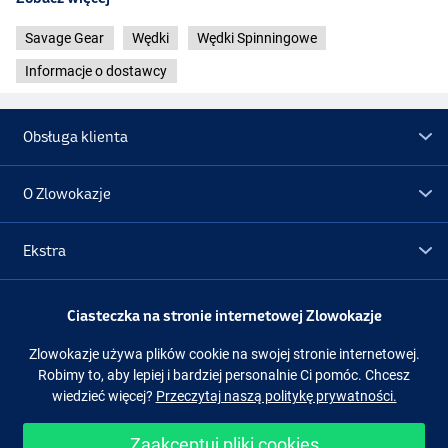
Savage Gear
Wędki
Wędki Spinningowe
Informacje o dostawcy
Obsługa klienta
O Zlowokazje
Ekstra
Promocje
Ciasteczka na stronie internetowej Zlowokazje
Zlowokazje używa plików cookie na swojej stronie internetowej.
Obserwuj nas
Facebook
Instagram
Robimy to, aby lepiej i bardziej personalnie Ci pomóc. Chcesz
wiedzieć więcej?
Przeczytaj naszą politykę prywatności.
Zaakceptuj pliki cookies