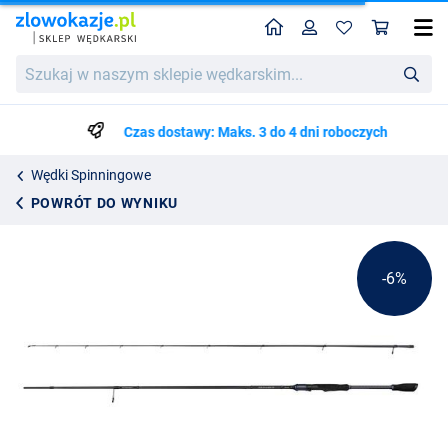
Home
Profil
Kos
Savage Gear Defiance SG2 Light Game Wędka Spinningowa
Cena katalogowa
Szukaj
361.71
w
380.75
naszym
sklepie
Czas dostawy: Maks. 3 do 4 dni roboczych
wędkarskim...
Wędki Spinningowe
POWRÓT DO WYNIKU
-6%