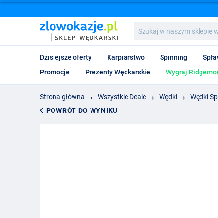
Szukaj
w
naszym
sklepie
Dzisiejsze oferty
Karpiarstwo
Spinning
Spła
wędkarskim...
Promocje
Prezenty Wędkarskie
Wygraj Ridgemon
Strona główna
Wszystkie Deale
Wędki
Wędki Sp
POWRÓT DO WYNIKU