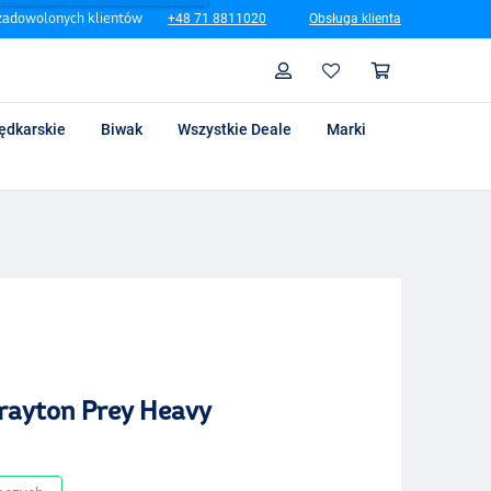
zadowolonych klientów
+48 71 8811020
Obsługa klienta
Szukaj
Profil
Koszyk
ędkarskie
Biwak
Wszystkie Deale
Marki
rayton Prey Heavy