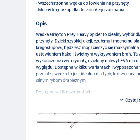
- Wszechstronna wędka do łowienia na przynęty
- Mocny kręgosłup dla doskonałego zacinania
Opis
Wędka Grayton Prey Heavy Spider to idealny wybór dl
przynęty. Dzięki szybkiej akcji, czułemu i mocnemu
kręgosłupowi, będziesz mógł cieszyć się maksymalną 
ustawianiem haka i świetnym wykrywaniem brań. T
wykończenie i wytrzymały, dzielony uchwyt
EVA
dla o
wyglądu. Dostępna w kilku wariantach i wyposażona w
przelotki, wędka ta jest idealna dla tych, którzy chcą
silnym rybom drapieżnym.
Dostępne w kilku wariantach:
Czytaj 
Grayton Prey Heavy Spin 2.40m 35-70g
- 2-częściowa
- Waga: 145g
- Długość: 2,40 m
- Waga wyrzutu: 35-70g
- Długość transportowa: 120 cm