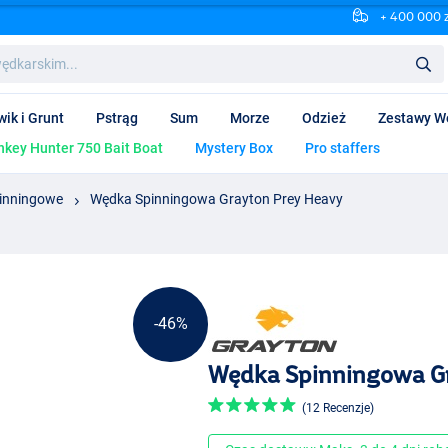
+ 400 000 
wik i Grunt
Pstrąg
Sum
Morze
Odzież
Zestawy W
key Hunter 750 Bait Boat
Mystery Box
Pro staffers
inningowe
Wędka Spinningowa Grayton Prey Heavy
-46%
Wędka Spinningowa G
(12 Recenzje)