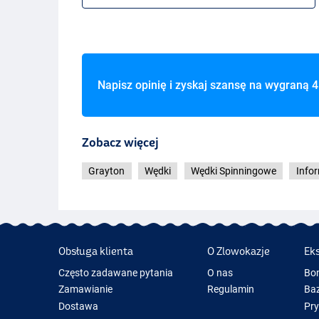
Napisz opinię i zyskaj szansę na wygraną
4
Zobacz więcej
Grayton
Wędki
Wędki Spinningowe
Info
Obsługa klienta
O Zlowokazje
Ek
Często zadawane pytania
O nas
Bo
Zamawianie
Regulamin
Baz
Dostawa
Pr