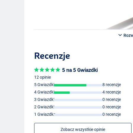
Grayton Prey Heavy Spin 2.70m 45-90g
- 2-częściowy
- Waga: 187g
- Długość: 2.70m
- Masa wyrzutu: 45-90g
Rozw
- Długość transportowa: 135 cm
Recenzje
5 na 5 Gwiazdki
12 opinie
5 Gwiazdki
8 recenzje
4 Gwiazdki
4 recenzje
3 Gwiazdki
0 recenzje
2 Gwiazdki
0 recenzje
1 Gwiazdka
0 recenzje
Zobacz wszystkie opinie