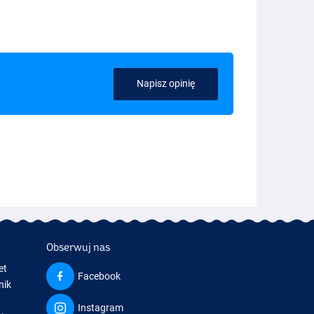
Napisz opinię
Obserwuj nas
et
Facebook
nik
Instagram