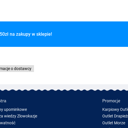
50zł na zakupy w sklepie!
rmacje o dostawcy
stra
Promocje
ny upominkowe
Karpiowy Outl
a wiedzy Zlowokazje
Outlet Drapież
ywatność
Outlet Morze