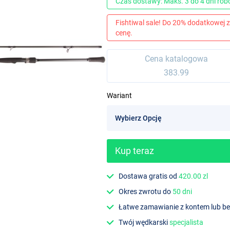
Czas dostawy: Maks. 3 do 4 dni ro
Fishtiwal sale! Do 20% dodatkowej z
cenę.
Cena katalogowa
383.99
Wariant
Kup teraz
Dostawa gratis od
420.00 zl
Okres zwrotu do
50 dni
Łatwe zamawianie z kontem lub b
Twój wędkarski
specjalista