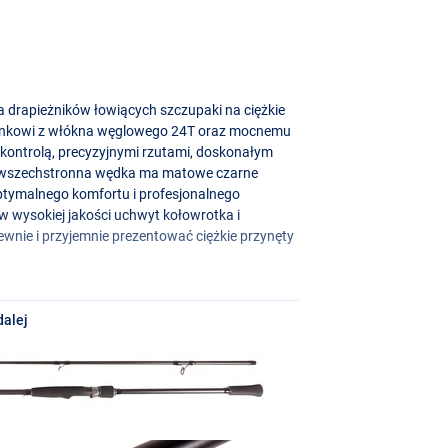
a drapieżników łowiących szczupaki na ciężkie
 blankowi z włókna węglowego 24T oraz mocnemu
kontrolą, precyzyjnymi rzutami, doskonałym
a wszechstronna wędka ma matowe czarne
ptymalnego komfortu i profesjonalnego
 wysokiej jakości uchwyt kołowrotka i
 pewnie i przyjemnie prezentować ciężkie przynęty
dalej