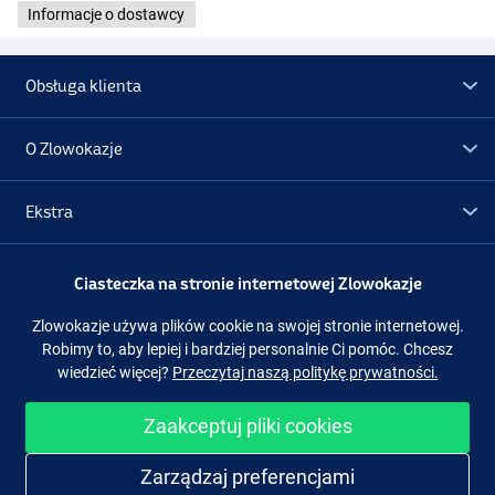
Informacje o dostawcy
Obsługa klienta
O Zlowokazje
Ekstra
Promocje
Ciasteczka na stronie internetowej Zlowokazje
Zlowokazje używa plików cookie na swojej stronie internetowej.
Obserwuj nas
Facebook
Instagram
Robimy to, aby lepiej i bardziej personalnie Ci pomóc. Chcesz
wiedzieć więcej?
Przeczytaj naszą politykę prywatności.
Zaakceptuj pliki cookies
Łatwe i bezpieczne zakupy
Zarządzaj preferencjami