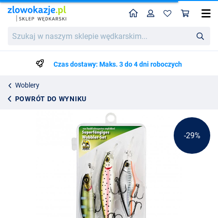
Home
Profil
Kos
Behr Trendex Crankbait Set 3 - 3pcs
Cena katalogowa
Szukaj
63.89
w
89.75
naszym
sklepie
Czas dostawy: Maks. 3 do 4 dni roboczych
wędkarskim...
Woblery
POWRÓT DO WYNIKU
-29%