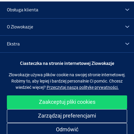
Obsługa klienta
O Zlowokazje
Ekstra
Promocje
Ciasteczka na stronie internetowej Zlowokazje
Zlowokazje używa plików cookie na swojej stronie internetowej.
Obserwuj nas
Facebook
Instagram
Robimy to, aby lepiej i bardziej personalnie Ci pomóc. Chcesz
wiedzieć więcej?
Przeczytaj naszą politykę prywatności.
Zaakceptuj pliki cookies
Łatwe i bezpieczne zakupy
Zarządzaj preferencjami
Odmówić