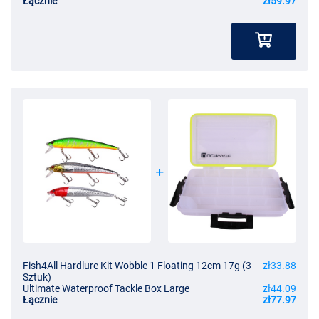
Łącznie
zł59.97
Fish4All Hardlure Kit Wobble 1 Floating 12cm 17g (3
zł33.88
Sztuk)
Ultimate Waterproof Tackle Box Large
zł44.09
Łącznie
zł77.97