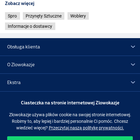
Zobacz więcej
Spro
Przynęty Sztuczne
Woblery
Informacje o dostawcy
Obsługa klienta
O Zlowokazje
Ekstra
Promocje
Ciasteczka na stronie internetowej Zlowokazje
Zlowokazje używa plików cookie na swojej stronie internetowej.
Obserwuj nas
Facebook
Instagram
Robimy to, aby lepiej i bardziej personalnie Ci pomóc. Chcesz
wiedzieć więcej?
Przeczytaj naszą politykę prywatności.