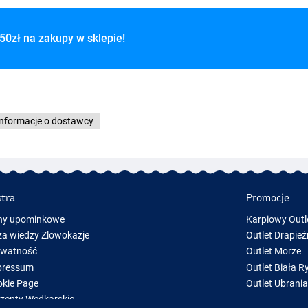
50zł na zakupy w sklepie!
Informacje o dostawcy
stra
Promocje
ny upominkowe
Karpiowy Outl
a wiedzy Zlowokazje
Outlet Drapież
ywatność
Outlet Morze
pressum
Outlet Biała R
kie Page
Outlet Ubrani
zenty Wędkarskie