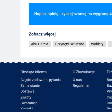
Napisz opinię i zyskaj szansę na wygraną
4
Red Head
Zobacz więcej
Abu Garcia
Przynęty Sztuczne
Woblery
Obsługa klienta
O Zlowokazje
Ek
Często zadawane pytania
O nas
Bo
Zamawianie
Regulamin
Baz
Dostawa
Pr
Zwroty
Im
Gwarancja
Coo
Kontakt
Pre