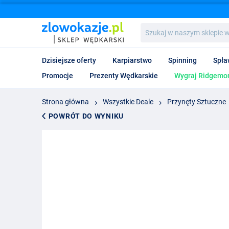
Szukaj
w
naszym
sklepie
Dzisiejsze oferty
Karpiarstwo
Spinning
Spła
wędkarskim...
Promocje
Prezenty Wędkarskie
Wygraj Ridgemon
Strona główna
Wszystkie Deale
Przynęty Sztuczne
POWRÓT DO WYNIKU