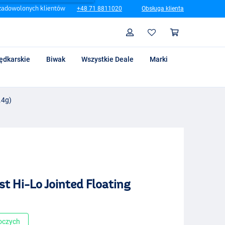
zadowolonych klientów
+48 71 8811020
Obsługa klienta
Szukaj
Profil
Koszyk
ędkarskie
Biwak
Wszystkie Deale
Marki
.4g)
t Hi-Lo Jointed Floating
boczych