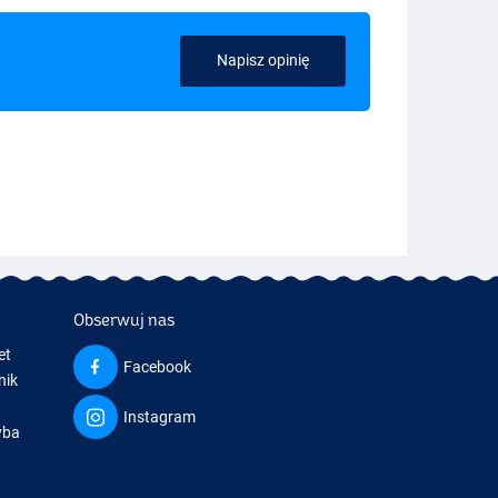
Napisz opinię
Obserwuj nas
et
Facebook
nik
Instagram
yba
a