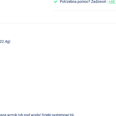
Potrzebna pomoc? Zadzwoń :
+48
(22.4g)
iąga wzrok ryb pod wodą! Dzięki systemowi Hi-