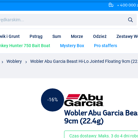
+ 400 000 
wik i Grunt
Pstrąg
Sum
Morze
Odzież
Zestawy W
key Hunter 750 Bait Boat
Mystery Box
Pro staffers
Woblery
Wobler Abu Garcia Beast Hi-Lo Jointed Floating 9cm (22
-16%
Wobler Abu Garcia Beas
9cm (22.4g)
Czas dostawy: Maks. 3 do 4 dni ro