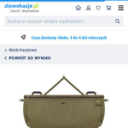
Home
Profil
Kos
Korda Compac Retainer Sling
Cena katalogowa
Szukaj
363.38
w
382.50
naszym
sklepie
Czas dostawy: Maks. 3 do 4 dni roboczych
wędkarskim...
Worki Karpiowe
POWRÓT DO WYNIKU