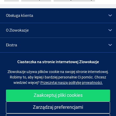
Obsługa klienta
O Zlowokazje
Ekstra
Promocje
Ciasteczka na stronie internetowej Zlowokazje
Zlowokazje używa plików cookie na swojej stronie internetowej.
Obserwuj nas
Facebook
Instagram
Robimy to, aby lepiej i bardziej personalnie Ci pomóc. Chcesz
wiedzieć więcej?
Przeczytaj naszą politykę prywatności.
Zaakceptuj pliki cookies
Łatwe i bezpieczne zakupy
Zarządzaj preferencjami