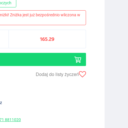
boczych
niżki! Zniżka jest już bezpośrednio wliczona w
165.29
Dodaj do listy życzeń
ez
 71 8811020