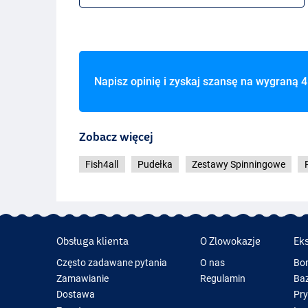
Napisz opinię i zyskaj szansę na wygraną
4
Zobacz więcej
Fish4all
Pudełka
Zestawy Spinningowe
Obsługa klienta
O Zlowokazje
Ek
Często zadawane pytania
O nas
Bo
Zamawianie
Regulamin
Baz
Dostawa
Pr