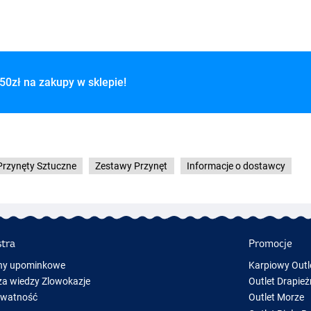
50zł na zakupy w sklepie!
Przynęty Sztuczne
Zestawy Przynęt
Informacje o dostawcy
stra
Promocje
ny upominkowe
Karpiowy Outl
a wiedzy Zlowokazje
Outlet Drapież
ywatność
Outlet Morze