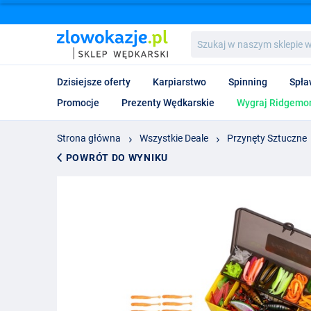
Szukaj
w
naszym
sklepie
Dzisiejsze oferty
Karpiarstwo
Spinning
Spła
wędkarskim...
Promocje
Prezenty Wędkarskie
Wygraj Ridgemon
Strona główna
Wszystkie Deale
Przynęty Sztuczne
POWRÓT DO WYNIKU