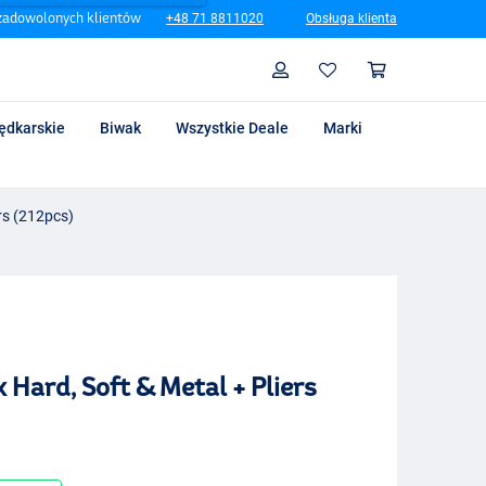
zadowolonych klientów
+48 71 8811020
Obsługa klienta
Szukaj
Profil
Koszyk
ędkarskie
Biwak
Wszystkie Deale
Marki
ers (212pcs)
 Hard, Soft & Metal + Pliers