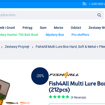
+ 400 000 
wik i Grunt
Pstrąg
Sum
Morze
Odzież
Zestawy W
key Hunter 750 Bait Boat
Mystery Box
Pro staffers
Zestawy Przynęt
Fish4All Multi Lure Box Hard, Soft & Metal + Pli
-20%
Fish4All Multi Lure Box
(212pcs)
(9 Recenzje)