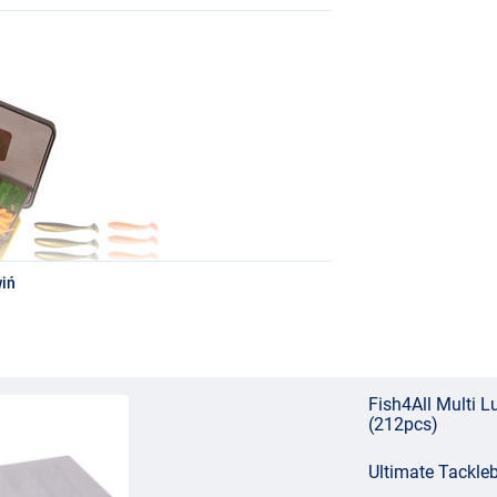
iń
Fish4All Multi L
(212pcs)
Ultimate Tackl