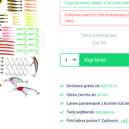
Czas dostawy: Maks. 3 do 4 dni ro
Fishtiwal sale! Do 20% dodatkowej z
cenę.
Cena katalogowa
204.99
Kup teraz
Dostawa gratis od
420.00 zl
Okres zwrotu do
50 dni
Łatwe zamawianie z kontem lub b
Twój wędkarski
specjalista
Potrzebna pomoc? Zadzwoń :
+48