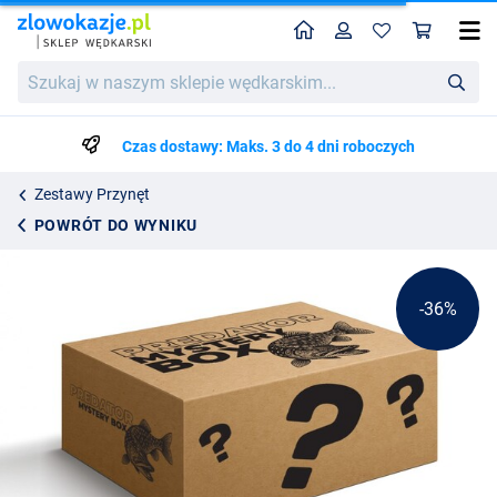
Home
Profil
Kos
Spinningowy Mystery Box Deluxe
Cena katalogowa
Szukaj
207.09
w
319.99
naszym
sklepie
Czas dostawy: Maks. 3 do 4 dni roboczych
wędkarskim...
Zestawy Przynęt
POWRÓT DO WYNIKU
-36%