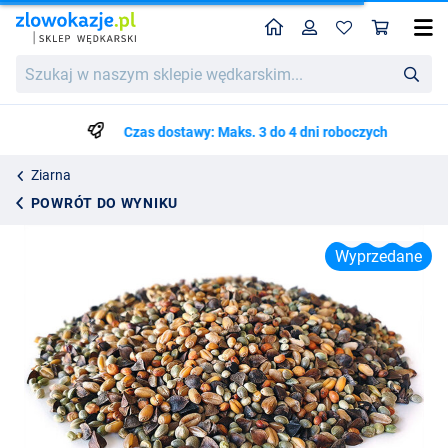
Home
Profil
Kos
Tijgernotenkopen Golden Partikel Mix (2.5kg)
Szukaj
Cena katalogowa
32.06
w
33.75
naszym
sklepie
Czas dostawy: Maks. 3 do 4 dni roboczych
wędkarskim...
Ziarna
POWRÓT DO WYNIKU
Wyprzedane