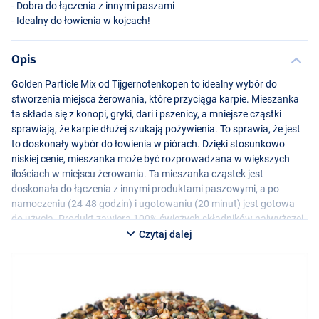
- Dobra do łączenia z innymi paszami
- Idealny do łowienia w kojcach!
Opis
Golden Particle Mix od Tijgernotenkopen to idealny wybór do
stworzenia miejsca żerowania, które przyciąga karpie. Mieszanka
ta składa się z konopi, gryki, dari i pszenicy, a mniejsze cząstki
sprawiają, że karpie dłużej szukają pożywienia. To sprawia, że jest
to doskonały wybór do łowienia w piórach. Dzięki stosunkowo
niskiej cenie, mieszanka może być rozprowadzana w większych
ilościach w miejscu żerowania. Ta mieszanka cząstek jest
doskonała do łączenia z innymi produktami paszowymi, a po
namoczeniu (24-48 godzin) i ugotowaniu (20 minut) jest gotowa
do użycia. Produkt zawiera 100% świeżych składników najwyższej
jakości.
Czytaj dalej