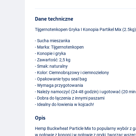
Dane techniczne
Tijgernotenkopen Gryka I Konopia Partikel Mix (2.5kg
- Sucha mieszanka
- Marka: Tijgernotenkopen
- Konopie i gryka
- Zawartość: 2,5 kg
- Smak: naturalny
- Kolor: Ciemnobrązowy i ciemnozielony
- Opakowanie typu seal bag
- Wymaga przygotowania
- Należy namoczyć (24-48 godzin) i ugotować (20 min
- Dobra do łączenia z innymi paszami
- Idealny do łowienia w kojcach!
Opis
Hemp Buckwheat Particle Mix to popularny wybór z g
w połowie z konopi i w połowie z gryki, tworząc wszec