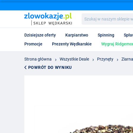
Szukaj
w
naszym
sklepie
Dzisiejsze oferty
Karpiarstwo
Spinning
Spła
wędkarskim...
Promocje
Prezenty Wędkarskie
Wygraj Ridgemon
Strona główna
Wszystkie Deale
Przynęty
Ziarn
POWRÓT DO WYNIKU