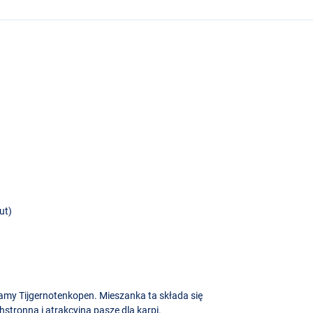
)
ut)
amy Tijgernotenkopen. Mieszanka ta składa się
hstronną i atrakcyjną paszę dla karpi.