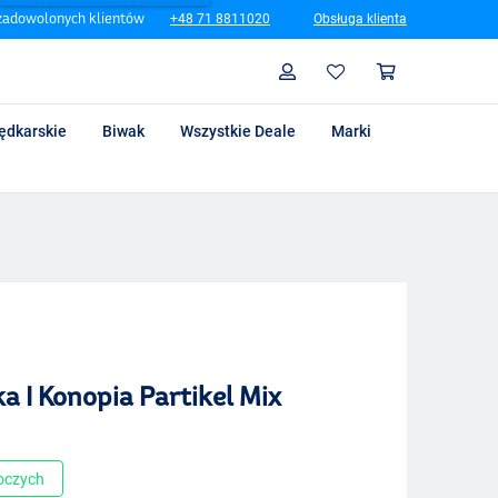
zadowolonych klientów
+48 71 8811020
Obsługa klienta
Szukaj
Profil
Koszyk
ędkarskie
Biwak
Wszystkie Deale
Marki
a I Konopia Partikel Mix
boczych