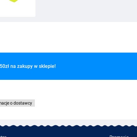
50zł na zakupy w sklepie!
macje o dostawcy