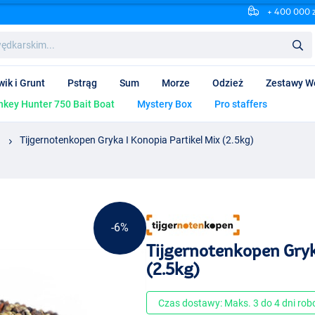
+ 400 000 
wik i Grunt
Pstrąg
Sum
Morze
Odzież
Zestawy W
key Hunter 750 Bait Boat
Mystery Box
Pro staffers
a
Tijgernotenkopen Gryka I Konopia Partikel Mix (2.5kg)
-6%
Tijgernotenkopen Gryk
(2.5kg)
Czas dostawy: Maks. 3 do 4 dni ro