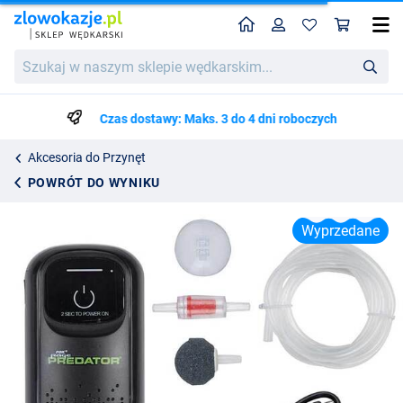
Home
Profil
Kos
Pompka Tlenowa Fox Rage Predator USB-C Aerator
Szukaj
138.99
w
naszym
sklepie
Czas dostawy: Maks. 3 do 4 dni roboczych
wędkarskim...
Akcesoria do Przynęt
POWRÓT DO WYNIKU
Wyprzedane