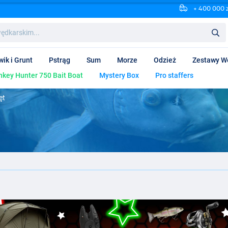
+ 400 000 
wik i Grunt
Pstrąg
Sum
Morze
Odzież
Zestawy W
key Hunter 750 Bait Boat
Mystery Box
Pro staffers
ęt