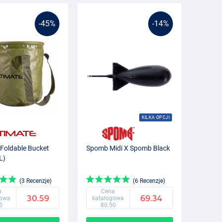
-45%
-14%
KILKA OPCJI
 Foldable Bucket
Spomb Midi X Spomb Black
L)
(3 Recenzje)
(6 Recenzje)
a
Cena
30.59
69.34
gowa
katalogowa
5
80.50