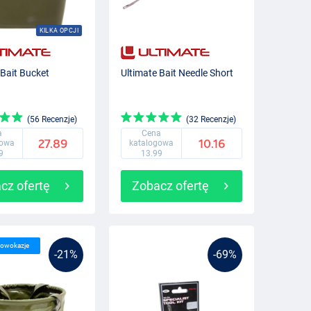
KILKA OPCJI
 Bait Bucket
Ultimate Bait Needle Short
(56 Recenzje)
(32 Recenzje)
a
Cena
27.89
10.16
gowa
katalogowa
9
13.99
cz ofertę
Zobacz ofertę
lowokazje
-21%
-69%