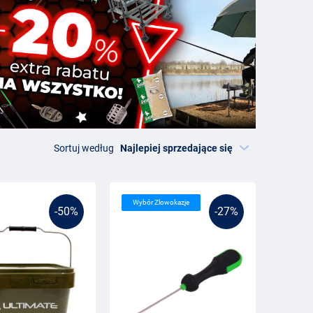
Sortuj według
Wybór Zlowokazje
-50%
-27%