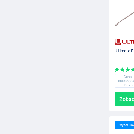
Ultimate B
Cena
katalogo
13.75
Zobac
Wybór Zlo