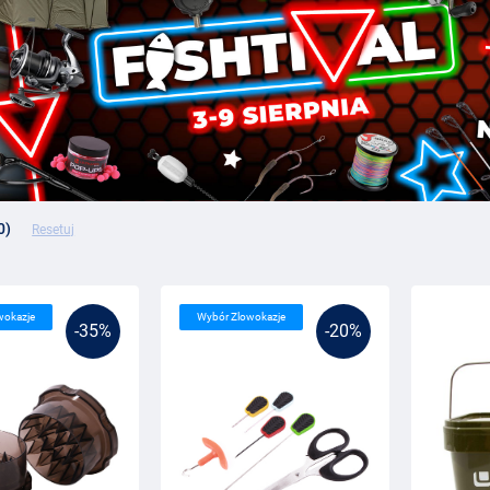
0)
Resetuj
wokazje
Wybór Zlowokazje
-35%
-20%