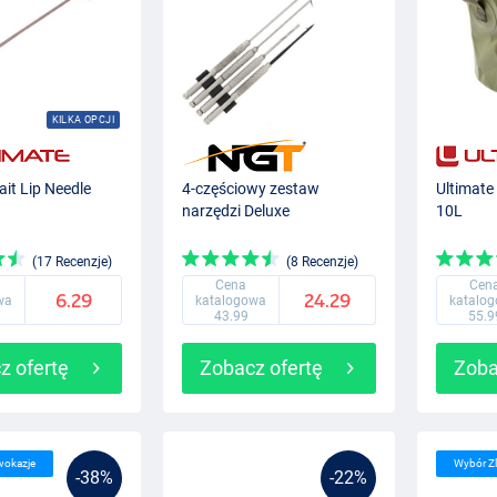
KILKA OPCJI
ait Lip Needle
4-częściowy zestaw
Ultimate
narzędzi Deluxe
10L
(17 Recenzje)
(8 Recenzje)
Cena
Cen
6.29
24.29
wa
katalogowa
katalo
43.99
55.9
z ofertę
Zobacz ofertę
Zoba
wokazje
Wybór Z
-38%
-22%