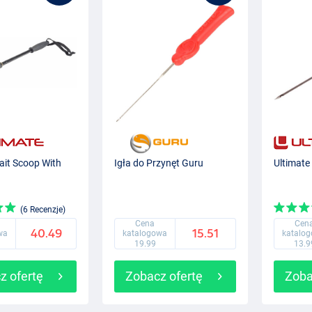
ait Scoop With
Igła do Przynęt Guru
Ultimate
(6 Recenzje)
Cena
Cen
40.49
15.51
wa
katalogowa
katalo
19.99
13.9
z ofertę
Zobacz ofertę
Zoba