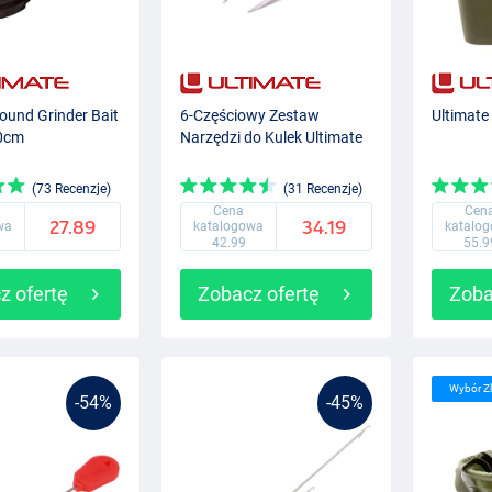
ound Grinder Bait
6-Częściowy Zestaw
Ultimate
10cm
Narzędzi do Kulek Ultimate
(73 Recenzje)
(31 Recenzje)
Cena
Cen
27.89
34.19
wa
katalogowa
katalo
42.99
55.9
z ofertę
Zobacz ofertę
Zoba
Wybór Z
-54%
-45%