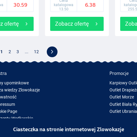
Cena
Cen
30.59
6.38
wa
katalogowa
katalo
13.50
255.
z ofertę
Zobacz ofertę
Zoba
1
2
3
...
12
stra
Promocje
ny upominkowe
Karpiowy Outl
a wiedzy Zlowokazje
Outlet Drapież
ywatność
Outlet Morze
pressum
Outlet Biała R
kie Page
Outlet Ubrani
zenty Wędkarskie
y Sprzęt Wędkarski
Ciasteczka na stronie internetowej Zlowokazje
zęt wędkarski chwilowo niedostępny w magazynie