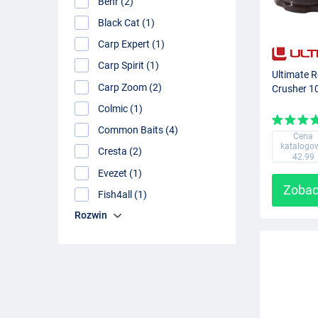
Behr (2)
Black Cat (1)
Carp Expert (1)
Carp Spirit (1)
Ultimate R
Carp Zoom (2)
Crusher 
Colmic (1)
Common Baits (4)
Cena
katalogo
Cresta (2)
42.99
Evezet (1)
Zobac
Fish4all (1)
Rozwin