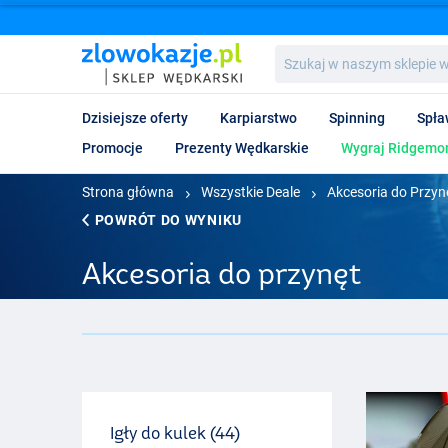
Szukaj
w
naszym
sklepie
Dzisiejsze oferty
Karpiarstwo
Spinning
Spła
wędkarskim...
Promocje
Prezenty Wędkarskie
Wygraj Ridgemon
Strona główna
Wszystkie Deale
Akcesoria do Przyn
POWRÓT DO WYNIKU
Akcesoria do przynęt
Igły do kulek (44)