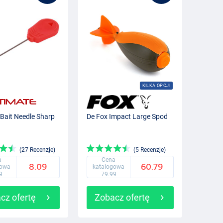
KILKA OPCJI
 Bait Needle Sharp
De Fox Impact Large Spod
(27 Recenzje)
(5 Recenzje)
a
Cena
8.09
60.79
gowa
katalogowa
9
79.99
cz ofertę
Zobacz ofertę