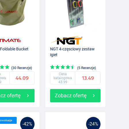
 Foldable Bucket
NGT 4-częsciowy zestaw
igieł
(30 Recenzje)
(5 Recenzje)
a
Cena
44.09
13.49
gowa
katalogowa
9
43.99
cz ofertę
Zobacz ofertę
lowokazje
-42%
-24%