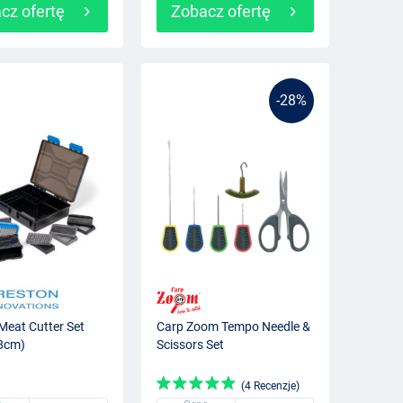
cz ofertę
Zobacz ofertę
-28%
Meat Cutter Set
Carp Zoom Tempo Needle &
8cm)
Scissors Set
(4 Recenzje)