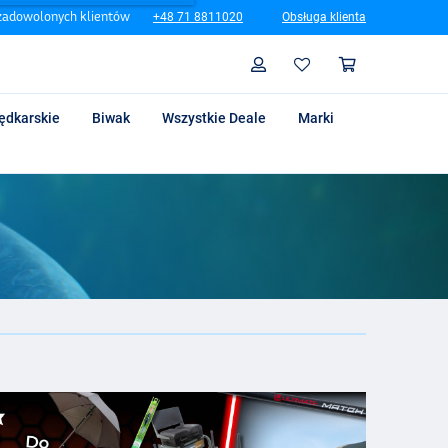
zadowolonych klientów
+48 71 8811020
Obsługa klienta
Szukaj
Profil
Koszyk
ędkarskie
Biwak
Wszystkie Deale
Marki