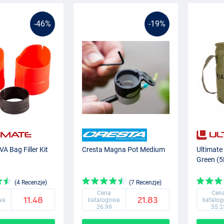
-46%
-19%
VA Bag Filler Kit
Cresta Magna Pot Medium
Ultimate
Green (5
(4 Recenzje)
(7 Recenzje)
Cena
Cen
11.48
21.83
wa
katalogowa
katalo
26.99
55.2