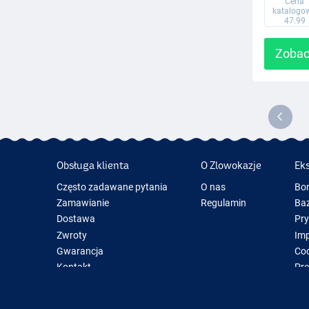
Cena
katalogo
47.99
Zobac
Obsługa klienta
O Zlowokazje
Ek
Często zadawane pytania
O nas
Bo
Zamawianie
Regulamin
Baz
Dostawa
Pr
Zwroty
Im
Gwarancja
Coo
Kontakt
Pre
Now
Spr