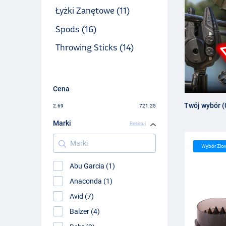
Łyżki Zanętowe (11)
Spods (16)
Throwing Sticks (14)
Cena
Twój wybór (
2.69
721.25
Marki
Resetuj
Marki
Wybór Zlo
Abu Garcia (1)
Anaconda (1)
Avid (7)
Balzer (4)