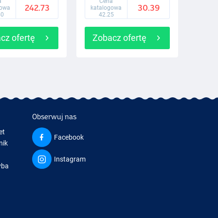
a
Cena
242.73
30.39
gowa
katalogowa
50
42.25
cz ofertę
Zobacz ofertę
Obserwuj nas
et
Facebook
nik
Instagram
yba
a