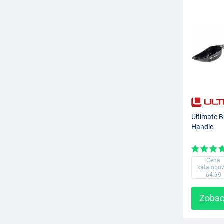
Ultimate B
Handle
Cena
katalogo
64.99
Zobac