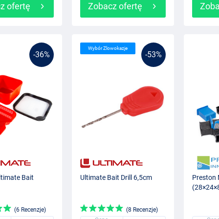
z ofertę
Zobacz ofertę
Zoba
Wybór Zlowokazje
-36%
-53%
timate Bait
Ultimate Bait Drill 6,5cm
Preston 
(28×24×
(6 Recenzje)
(8 Recenzje)