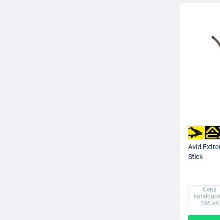
Avid Extr
Stick
Cena
katalogo
256.99