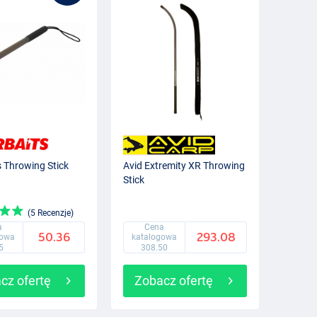
s Throwing Stick
Avid Extremity XR Throwing
Stick
(5 Recenzje)
a
Cena
50.36
293.08
gowa
katalogowa
5
308.50
cz ofertę
Zobacz ofertę