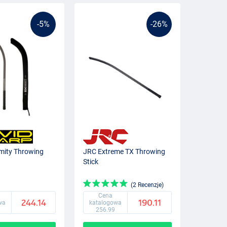
-5%
-26%
emity Throwing
JRC Extreme TX Throwing
Stick
(2 Recenzje)
Cena
244.14
190.11
wa
katalogowa
256.99