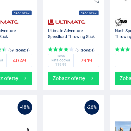
KILKA OPCJI
KILKA OPCJI
Adventure
Ultimate Adventure
Nash Sp
Stick
Speedload Throwing Stick
Throwing
(69 Recenzje)
(6 Recenzje)
Cena
40.49
79.19
wa
katalogowa
119.99
z ofertę
Zobacz ofertę
Zoba
-48%
-26%