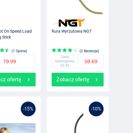
ot On Speed Load
Rura Wyrzutowa NGT
 Stick
(1 Opinie)
(2 Recenzje)
Cena
79.99
38.69
katalogowa
65.99
cz ofertę
Zobacz ofertę
-15%
-10%