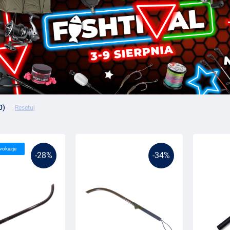
0)
Resetuj
wokazje
-28%
-34%