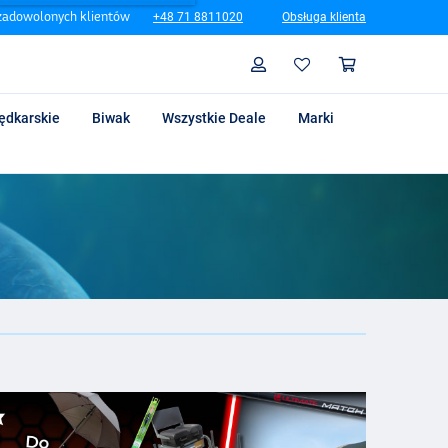
zadowolonych klientów
+48 71 8811020
Obsługa klienta
Szukaj
Profil
Koszyk
ędkarskie
Biwak
Wszystkie Deale
Marki