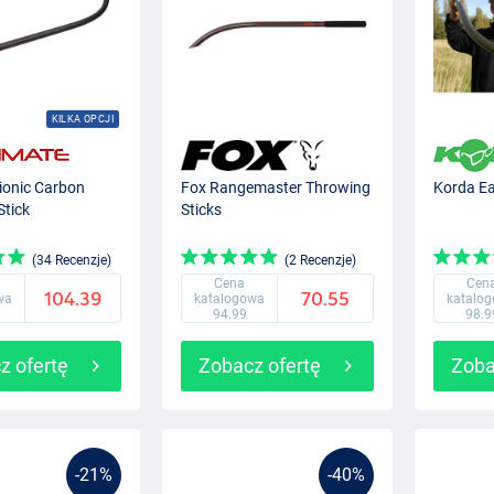
KILKA OPCJI
ionic Carbon
Fox Rangemaster Throwing
Korda Ea
Stick
Sticks
(34 Recenzje)
(2 Recenzje)
Cena
Cen
104.39
70.55
wa
katalogowa
katalo
94.99
98.9
z ofertę
Zobacz ofertę
Zoba
-21%
-40%