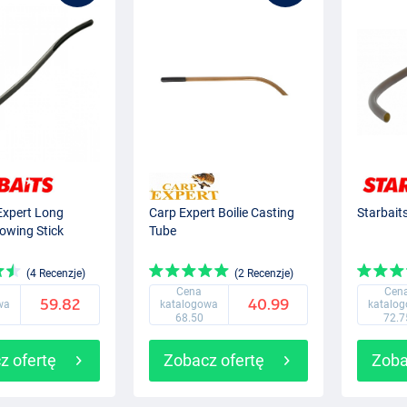
Expert Long
Carp Expert Boilie Casting
Starbait
owing Stick
Tube
(4 Recenzje)
(2 Recenzje)
Cena
Cen
59.82
40.99
wa
katalogowa
katalo
68.50
72.7
z ofertę
Zobacz ofertę
Zoba