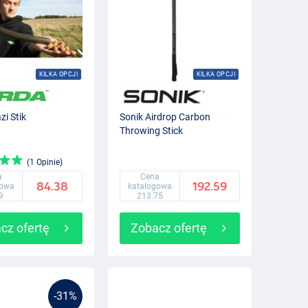
KILKA OPCJI
KILKA OPCJI
zi Stik
Sonik Airdrop Carbon
Throwing Stick
(1 Opinie)
a
Cena
84.38
192.59
gowa
katalogowa
9
213.75
cz ofertę
Zobacz ofertę
-31%