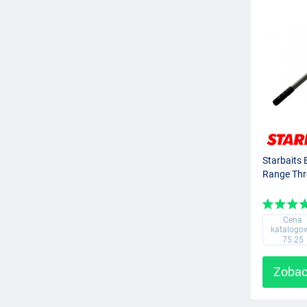
Starbaits 
Range Thr
Cena
katalogo
75.25
Zobac