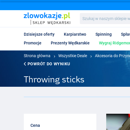
Szukaj
w
naszym
sklepie
Dzisiejsze oferty
Karpiarstwo
Spinning
Spła
wędkarskim...
Promocje
Prezenty Wędkarskie
Wygraj Ridgemon
Strona główna
Wszystkie Deale
Akcesoria do Przyn
POWRÓT DO WYNIKU
Throwing sticks
Cena