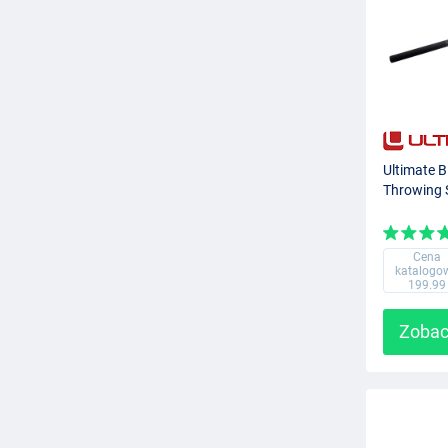
Ultimate B
Throwing 
Cena
katalogo
199.99
Zobac