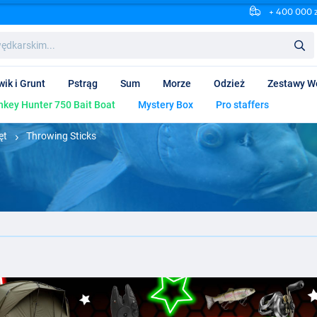
+ 400 000 
wik i Grunt
Pstrąg
Sum
Morze
Odzież
Zestawy W
key Hunter 750 Bait Boat
Mystery Box
Pro staffers
ęt
Throwing Sticks