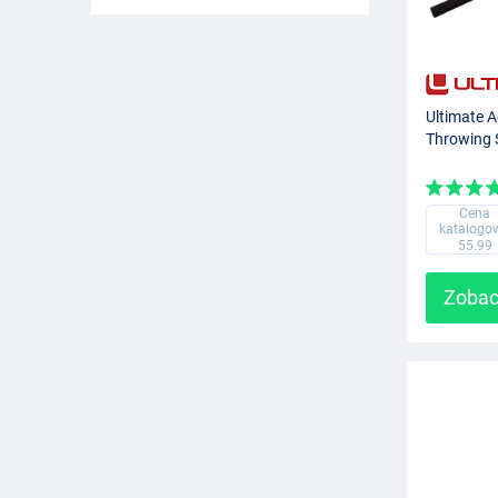
Ultimate 
Throwing 
Cena
katalogo
55.99
Zobac