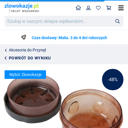
Home
Profil
Kos
Ultimate Boilie Bait Flavor Dipper
Cena katalogowa
Szukaj
14.75
w
27.95
naszym
sklepie
Czas dostawy: Maks. 3 do 4 dni roboczych
wędkarskim...
Akcesoria do Przynęt
POWRÓT DO WYNIKU
Wybór Zlowokazje
-48%