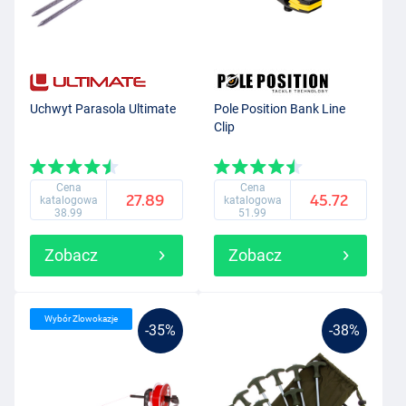
Uchwyt Parasola Ultimate
Pole Position Bank Line
Clip
Cena
Cena
27.89
45.72
katalogowa
katalogowa
38.99
51.99
Zobacz
Zobacz
Wybór Zlowokazje
-35%
-38%