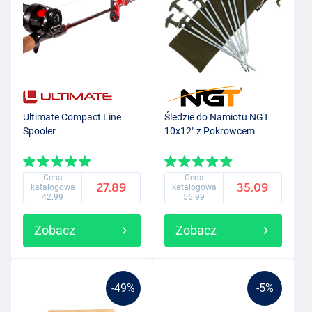
Ultimate Compact Line
Śledzie do Namiotu NGT
Spooler
10x12" z Pokrowcem
Cena
Cena
27.89
35.09
katalogowa
katalogowa
42.99
56.99
Zobacz
Zobacz
-49%
-5%