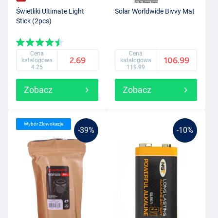
Świetliki Ultimate Light
Solar Worldwide Bivvy Mat
Stick (2pcs)
Cena
Cena
2.69
106.99
katalogowa
katalogowa
4.25
119.99
Zobacz
Zobacz
Wybór Zlowokazje
-39%
-10%