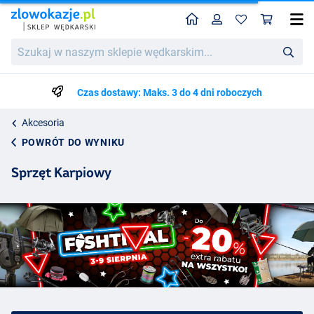
Home
Profil
Kos
Szukaj
w
naszym
sklepie
Czas dostawy: Maks. 3 do 4 dni roboczych
wędkarskim...
Akcesoria
POWRÓT DO WYNIKU
Sprzęt Karpiowy