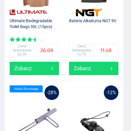
Ultimate Biodegradable
Bateria Alkaliczna NGT 9V
Toilet Bags 30L (15pcs)
Cena
Cena
26.09
11.48
katalogowa
katalogowa
42.99
12.75
Zobacz
Zobacz
Wybór Zlowokazje
-28%
-12%