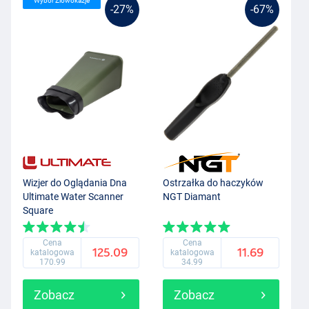
Wybór Zlowokazje
-27%
-67%
Wizjer do Oglądania Dna
Ostrzałka do haczyków
Ultimate Water Scanner
NGT Diamant
Square
Cena
Cena
125.09
11.69
katalogowa
katalogowa
170.99
34.99
Zobacz
Zobacz