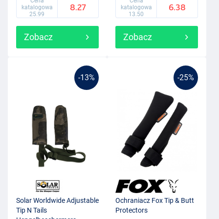
Cena
Cena
8.27
6.38
katalogowa
katalogowa
25.99
13.50
Zobacz
Zobacz
-13%
-25%
Solar Worldwide Adjustable
Ochraniacz Fox Tip & Butt
Tip N Tails
Protectors