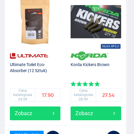
KILKA OPCJI
Ultimate Toilet Eco-
Korda Kickers Brown
Absorber (12 Sztuk)
Cena
Cena
17.90
27.54
katalogowa
katalogowa
34.99
28.99
Zobacz
Zobacz