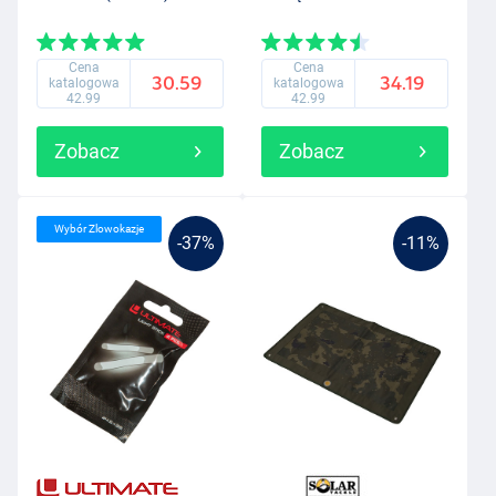
Cena
Cena
30.59
34.19
katalogowa
katalogowa
42.99
42.99
Zobacz
Zobacz
Wybór Zlowokazje
-37%
-11%