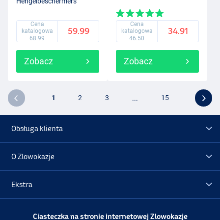
Hengelbeschermers
Cena
Cena
59.99
34.91
katalogowa
katalogowa
68.99
46.50
Zobacz
Zobacz
1
2
3
...
15
Obsługa klienta
O Zlowokazje
Ekstra
Promocje
Ciasteczka na stronie internetowej Zlowokazje