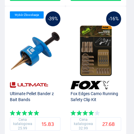
Wybór Zlowokazje
-39%
-16%
Ultimate Pellet Bander z
Fox Edges Camo Running
Bait Bands
Safety Clip Kit
Cena
Cena
15.83
27.68
katalogowa
katalogowa
25.99
32.99