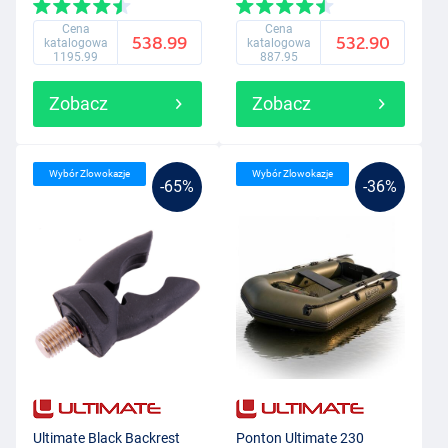
pokrowcem!
Cena
Cena
538.99
532.90
katalogowa
katalogowa
1195.99
887.95
Zobacz
Zobacz
Wybór Zlowokazje
Wybór Zlowokazje
-65%
-36%
Ultimate Black Backrest
Ponton Ultimate 230