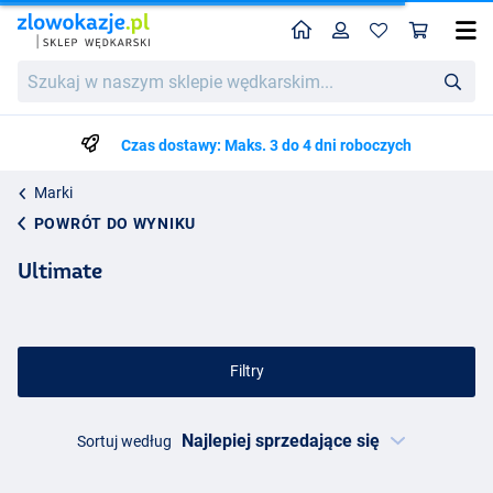
Home
Profil
Kos
Szukaj
w
naszym
sklepie
Czas dostawy: Maks. 3 do 4 dni roboczych
wędkarskim...
Marki
POWRÓT DO WYNIKU
Ultimate
Filtry
Sortuj według