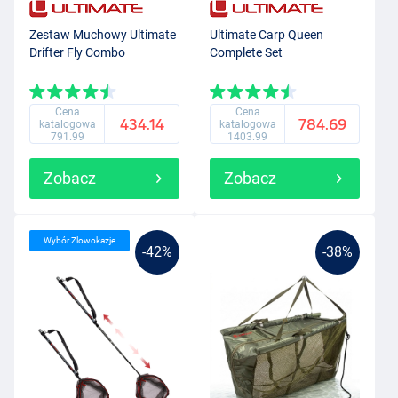
Zestaw Muchowy Ultimate
Ultimate Carp Queen
Drifter Fly Combo
Complete Set
Cena
Cena
434.14
784.69
katalogowa
katalogowa
791.99
1403.99
Zobacz
Zobacz
Wybór Zlowokazje
-42%
-38%