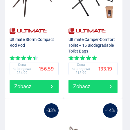
Ultimate Storm Compact
Ultimate Camper-Comfort
Rod Pod
Toilet + 15 Biodegradable
Toilet Bags
Cena
Cena
156.59
133.19
katalogowa
katalogowa
234.99
213.99
Zobacz
Zobacz
-33%
-14%