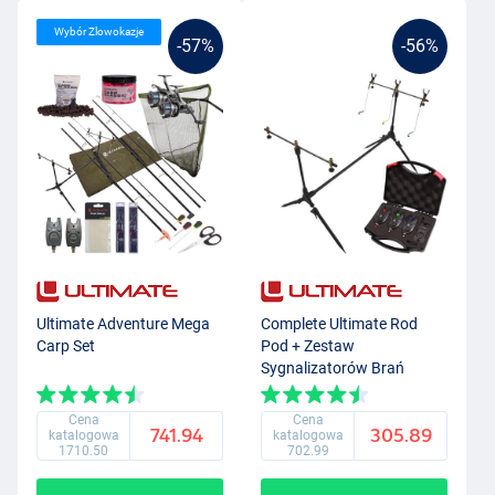
Wybór Zlowokazje
-57%
-56%
Ultimate Adventure Mega
Complete Ultimate Rod
Carp Set
Pod + Zestaw
Sygnalizatorów Brań
Cena
Cena
741.94
305.89
katalogowa
katalogowa
1710.50
702.99