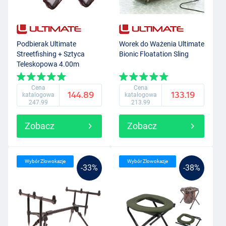
Podbierak Ultimate
Worek do Ważenia Ultimate
Streetfishing + Sztyca
Bionic Floatation Sling
Teleskopowa 4.00m
Cena
Cena
144.89
133.19
katalogowa
katalogowa
247.99
213.99
Zobacz
Zobacz
Wybór Zlowokazje
Wybór Zlowokazje
-33%
-38%