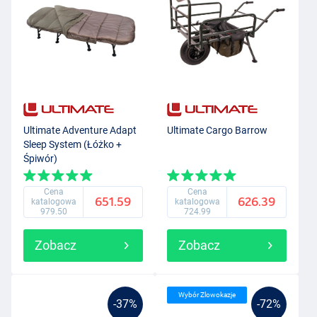
Ultimate Adventure Adapt
Ultimate Cargo Barrow
Sleep System (Łóżko +
Śpiwór)
Cena
Cena
651.59
626.39
katalogowa
katalogowa
979.50
724.99
Zobacz
Zobacz
Wybór Zlowokazje
-37%
-72%