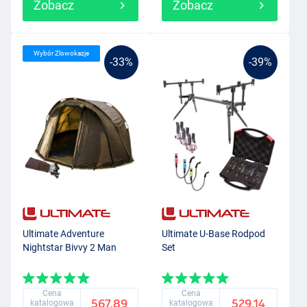
Zobacz
Zobacz
Wybór Zlowokazje
-33%
-39%
Ultimate Adventure
Ultimate U-Base Rodpod
Nightstar Bivvy 2 Man
Set
Cena
Cena
567.89
529.14
katalogowa
katalogowa