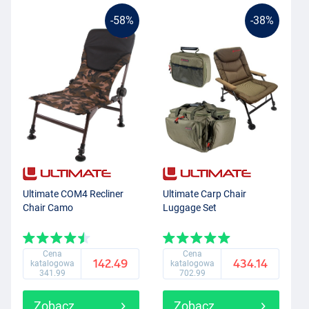
-58%
-38%
Ultimate COM4 Recliner
Ultimate Carp Chair
Chair Camo
Luggage Set
Cena
Cena
142.49
434.14
katalogowa
katalogowa
341.99
702.99
Zobacz
Zobacz