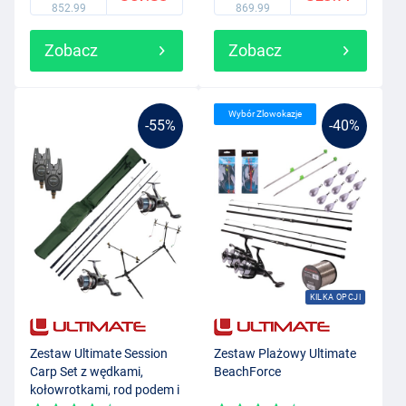
852.99
869.99
Zobacz
Zobacz
Wybór Zlowokazje
-55%
-40%
KILKA OPCJI
Zestaw Ultimate Session
Zestaw Plażowy Ultimate
Carp Set z wędkami,
BeachForce
kołowrotkami, rod podem i