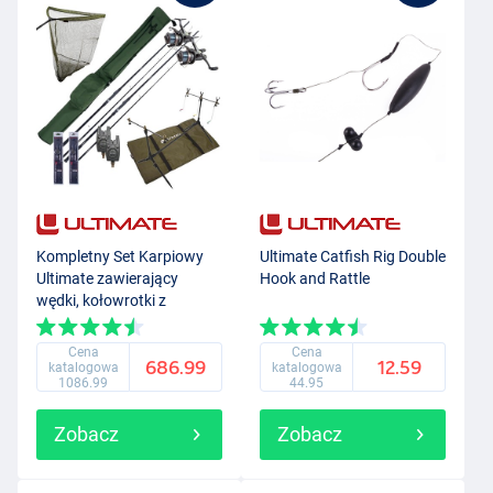
Kompletny Set Karpiowy
Ultimate Catfish Rig Double
Ultimate zawierający
Hook and Rattle
wędki, kołowrotki z
wolnym biegiem, rodpod,
sygnalizatory brań i
Cena
Cena
686.99
12.59
akcesoria końcowe!
katalogowa
katalogowa
1086.99
44.95
Zobacz
Zobacz