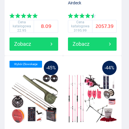
Airdeck
Cena
Cena
8.09
2057.39
katalogowa
katalogowa
22.95
3195.99
Zobacz
Zobacz
Wybór Zlowokazje
-45%
-44%