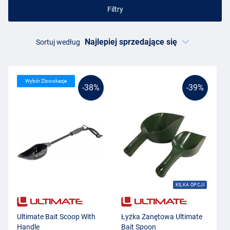
Filtry
Sortuj według
Wybór Zlowokazje
-38%
-39%
KILKA OPCJI
Ultimate Bait Scoop With
Łyżka Zanętowa Ultimate
Handle
Bait Spoon