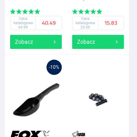
Cena
Cena
40.49
15.83
katalogowa
katalogowa
64.99
25.99
Zobacz
Zobacz
-10%