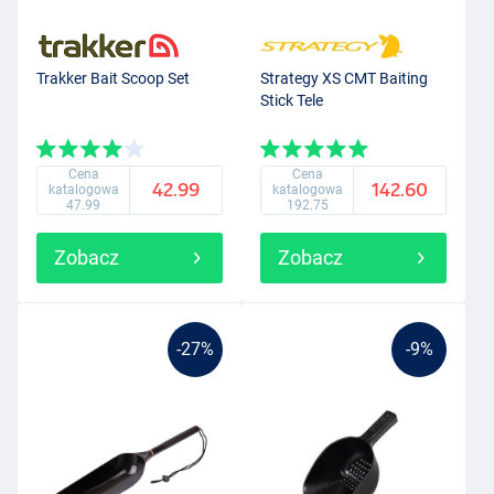
Trakker Bait Scoop Set
Strategy XS CMT Baiting
Stick Tele
Cena
Cena
42.99
142.60
katalogowa
katalogowa
47.99
192.75
Zobacz
Zobacz
-27%
-9%