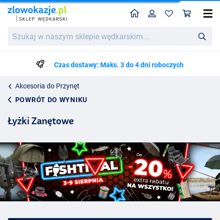
Home
Profil
Kos
Szukaj
w
naszym
sklepie
Czas dostawy: Maks. 3 do 4 dni roboczych
wędkarskim...
Akcesoria do Przynęt
POWRÓT DO WYNIKU
Łyżki Zanętowe