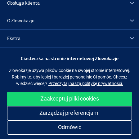
Obsługa klienta
O Zlowokazje
Ekstra
Promocje
Ciasteczka na stronie internetowej Zlowokazje
Zlowokazje używa plików cookie na swojej stronie internetowej.
Obserwuj nas
Facebook
Instagram
Robimy to, aby lepiej i bardziej personalnie Ci pomóc. Chcesz
wiedzieć więcej?
Przeczytaj naszą politykę prywatności.
Zaakceptuj pliki cookies
Łatwe i bezpieczne zakupy
Zarządzaj preferencjami
Odmówić