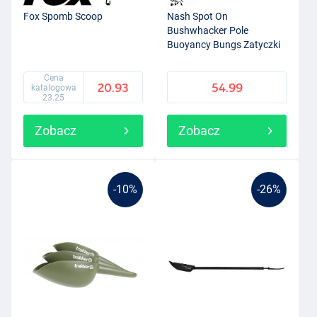
Fox Spomb Scoop
Nash Spot On
Bushwhacker Pole
Buoyancy Bungs Zatyczki
Pływające (10 szt.)
Cena
20.93
54.99
katalogowa
23.25
Zobacz
Zobacz
-10%
-26%