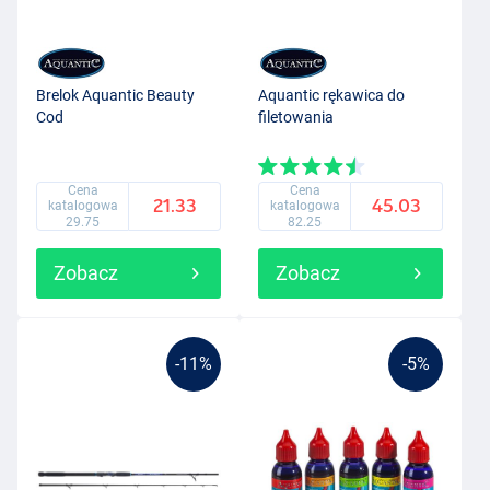
Brelok Aquantic Beauty
Aquantic rękawica do
Cod
filetowania
Cena
Cena
21.33
45.03
katalogowa
katalogowa
29.75
82.25
Zobacz
Zobacz
-11%
-5%