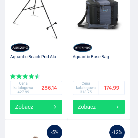
Aquantic Beach Pod Alu
Aquantic Base Bag
Cena
Cena
286.14
174.99
katalogowa
katalogowa
427.99
318.75
Zobacz
Zobacz
-5%
-12%