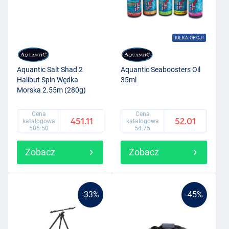
KILKA OPCJI
Aquantic Salt Shad 2
Aquantic Seaboosters Oil
Halibut Spin Wędka
35ml
Morska 2.55m (280g)
Cena
Cena
451.11
52.01
katalogowa
katalogowa
506.50
54.75
Zobacz
Zobacz
-33%
-45%