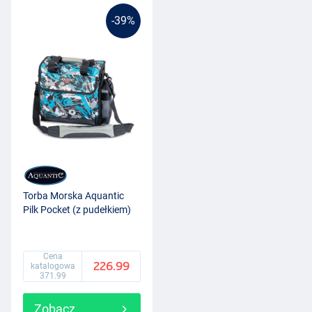
-39%
Torba Morska Aquantic
Pilk Pocket (z pudełkiem)
Cena
226.99
katalogowa
371.99
Zobacz