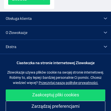
Obsługa klienta
O Zlowokazje
Ekstra
Promocje
Ciasteczka na stronie internetowej Zlowokazje
Zlowokazje używa plików cookie na swojej stronie internetowej.
Obserwuj nas
Facebook
Instagram
Robimy to, aby lepiej i bardziej personalnie Ci pomóc. Chcesz
wiedzieć więcej?
Przeczytaj naszą politykę prywatności.
Zaakceptuj pliki cookies
Łatwe i bezpieczne zakupy
Zarządzaj preferencjami