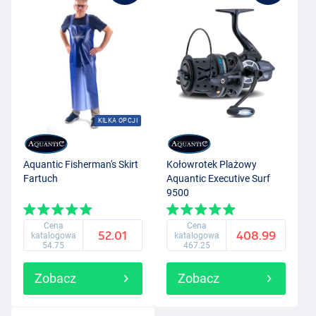
KILKA OPCJI
Aquantic Fisherman's Skirt
Kołowrotek Plażowy
Fartuch
Aquantic Executive Surf
9500
Cena
Cena
52.01
408.99
katalogowa
katalogowa
54.75
467.25
Zobacz
Zobacz