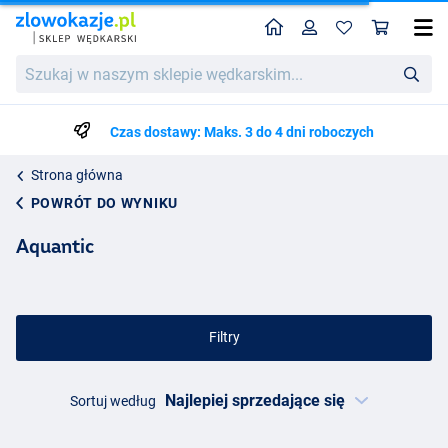
Home
Profil
Kos
Szukaj
w
naszym
sklepie
Czas dostawy: Maks. 3 do 4 dni roboczych
wędkarskim...
Strona główna
POWRÓT DO WYNIKU
Aquantic
Filtry
Sortuj według