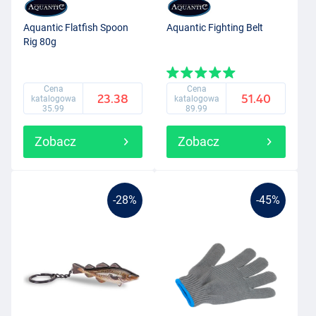
Aquantic Flatfish Spoon
Aquantic Fighting Belt
Rig 80g
Cena
Cena
23.38
51.40
katalogowa
katalogowa
35.99
89.99
Zobacz
Zobacz
-28%
-45%