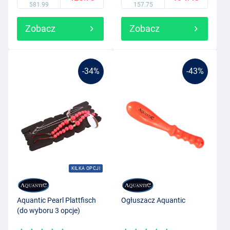
581.99
157.75
Zobacz
Zobacz
-34%
-43%
KILKA OPCJI
Aquantic Pearl Plattfisch
Ogłuszacz Aquantic
(do wyboru 3 opcje)