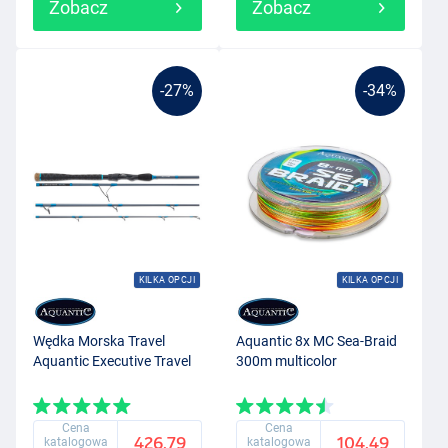
Zobacz
Zobacz
-27%
-34%
KILKA OPCJI
KILKA OPCJI
Wędka Morska Travel
Aquantic 8x MC Sea-Braid
Aquantic Executive Travel
300m multicolor
Cena
Cena
426.79
104.49
katalogowa
katalogowa