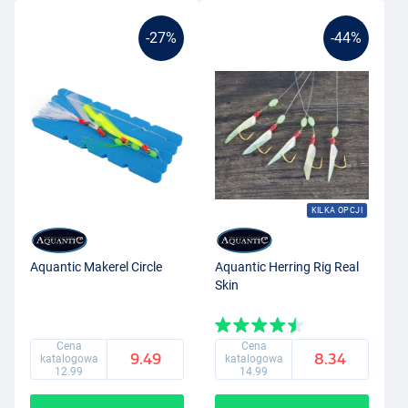
-27%
-44%
KILKA OPCJI
Aquantic Makerel Circle
Aquantic Herring Rig Real
Skin
Cena
Cena
9.49
8.34
katalogowa
katalogowa
12.99
14.99