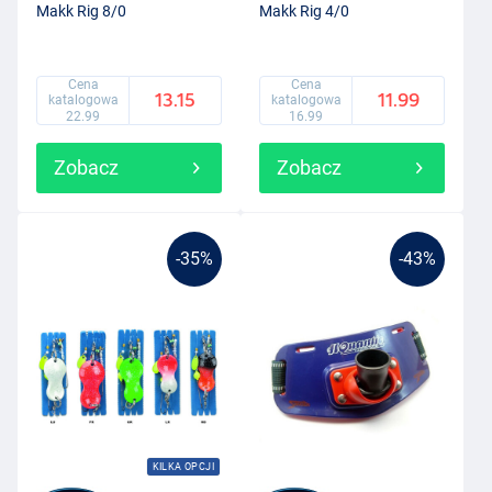
Makk Rig 8/0
Makk Rig 4/0
Cena
Cena
13.15
11.99
katalogowa
katalogowa
22.99
16.99
Zobacz
Zobacz
-35%
-43%
KILKA OPCJI