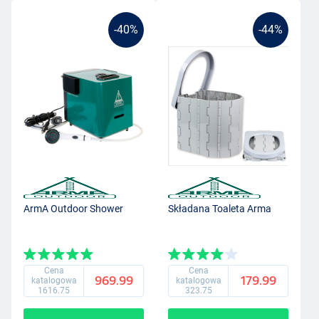
-40%
-44%
ArmA Outdoor Shower
Składana Toaleta Arma
Cena
Cena
969.99
179.99
katalogowa
katalogowa
1616.75
323.75