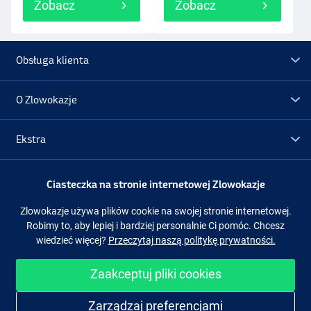
Zobacz
Zobacz
Obsługa klienta
O Zlowokazje
Ekstra
Promocje
Ciasteczka na stronie internetowej Zlowokazje
Zlowokazje używa plików cookie na swojej stronie internetowej.
Obserwuj nas
Facebook
Instagram
Robimy to, aby lepiej i bardziej personalnie Ci pomóc. Chcesz
wiedzieć więcej?
Przeczytaj naszą politykę prywatności.
Zaakceptuj pliki cookies
Łatwe i bezpieczne zakupy
Zarządzaj preferencjami