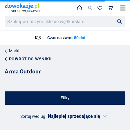
Home
Profil
Kos
Szukaj
w
naszym
sklepie
ni
Czas dostawy: Maks. 3 do 4 d
wędkarskim...
Marki
POWRÓT DO WYNIKU
Arma Outdoor
Filtry
Sortuj według