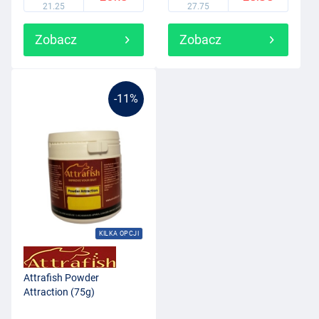
21.25
27.75
Zobacz
Zobacz
-11%
KILKA OPCJI
Attrafish Powder
Attraction (75g)