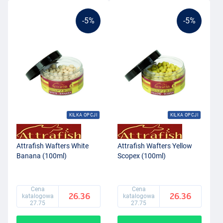
-5%
-5%
KILKA OPCJI
KILKA OPCJI
Attrafish Wafters White
Attrafish Wafters Yellow
Banana (100ml)
Scopex (100ml)
Cena
Cena
26.36
26.36
katalogowa
katalogowa
27.75
27.75