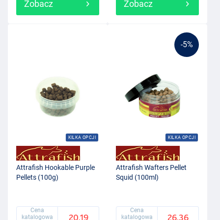
Zobacz
Zobacz
-5%
KILKA OPCJI
KILKA OPCJI
Attrafish Hookable Purple
Attrafish Wafters Pellet
Pellets (100g)
Squid (100ml)
Cena
Cena
20.19
26.36
katalogowa
katalogowa