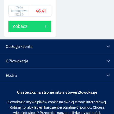
Cena
46.41
katalogowa
52.25
Zobacz
Obsługa klienta
O Zlowokazje
Ekstra
Promocje
Ciasteczka na stronie internetowej Zlowokazje
Zlowokazje używa plików cookie na swojej stronie internetowej.
Obserwuj nas
Facebook
Instagram
Robimy to, aby lepiej i bardziej personalnie Ci pomóc. Chcesz
wiedzieć więcej?
Przeczytaj naszą politykę prywatności.