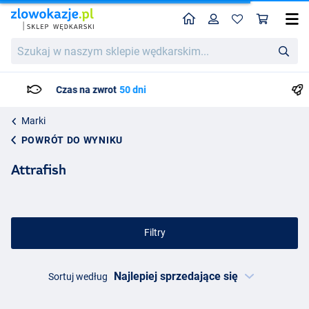
Home
Profil
Kos
Szukaj
w
naszym
sklepie
Czas dostawy: Maks. 3 do 4 dni roboczych
wędkarskim...
Marki
POWRÓT DO WYNIKU
Attrafish
Filtry
Sortuj według