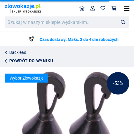
Home
Profil
Kos
Ultimate Clip Backlead 2pcs
Cena katalogowa
Szukaj
8.99
w
18.99
naszym
sklepie
Czas dostawy: Maks. 3 do 4 dni roboczych
wędkarskim...
Backlead
POWRÓT DO WYNIKU
Wybór Zlowokazje
-53%