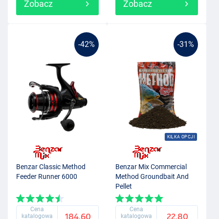
Zobacz
Zobacz
-42%
-31%
KILKA OPCJI
Benzar Classic Method
Benzar Mix Commercial
Feeder Runner 6000
Method Groundbait And
Pellet
Cena
Cena
184.60
22.80
katalogowa
katalogowa