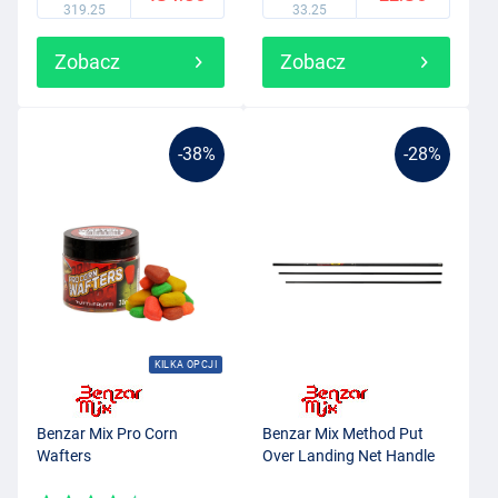
319.25
33.25
Zobacz
Zobacz
-38%
-28%
KILKA OPCJI
Benzar Mix Pro Corn
Benzar Mix Method Put
Wafters
Over Landing Net Handle