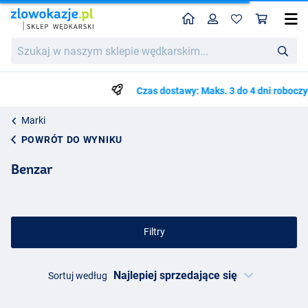
Home
Profil
Kos
Szukaj
w
naszym
sklepie
Czas dostawy: Maks. 3 do 4 dni roboczych
wędkarskim...
Marki
POWRÓT DO WYNIKU
Benzar
Filtry
Sortuj według