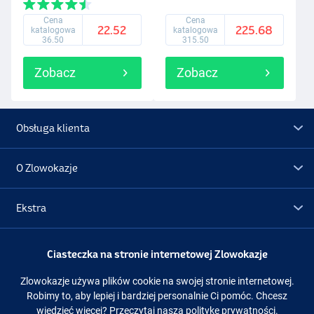
Cena
Cena
22.52
225.68
katalogowa
katalogowa
36.50
315.50
Zobacz
Zobacz
Obsługa klienta
O Zlowokazje
Ekstra
Promocje
Ciasteczka na stronie internetowej Zlowokazje
Zlowokazje używa plików cookie na swojej stronie internetowej.
Obserwuj nas
Facebook
Instagram
Robimy to, aby lepiej i bardziej personalnie Ci pomóc. Chcesz
wiedzieć więcej?
Przeczytaj naszą politykę prywatności.