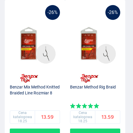
-26%
-26%
Benzar Mix Method Knitted
Benzar Method Rig Braid
Braided Line Rozmiar 8
Cena
Cena
13.59
13.59
katalogowa
katalogowa
18.25
18.25