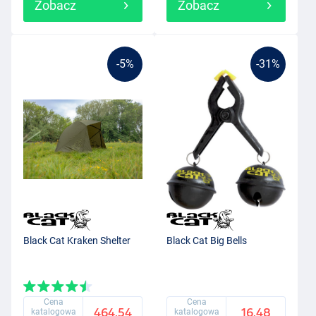
Zobacz
Zobacz
-5%
-31%
Black Cat Kraken Shelter
Black Cat Big Bells
Cena
Cena
464.54
16.48
katalogowa
katalogowa