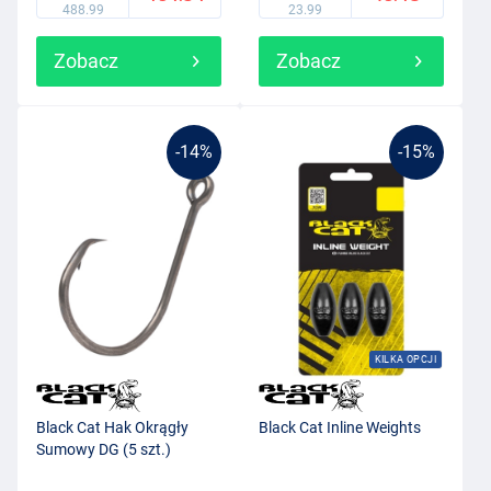
488.99
23.99
Zobacz
Zobacz
-14%
-15%
KILKA OPCJI
Black Cat Hak Okrągły
Black Cat Inline Weights
Sumowy DG (5 szt.)