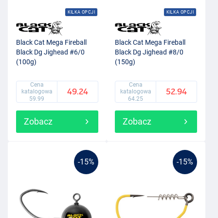
KILKA OPCJI
KILKA OPCJI
Black Cat Mega Fireball
Black Cat Mega Fireball
Black Dg Jighead #6/0
Black Dg Jighead #8/0
(100g)
(150g)
Cena
Cena
49.24
52.94
katalogowa
katalogowa
59.99
64.25
Zobacz
Zobacz
-15%
-15%