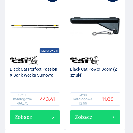
KILKA OPCJI
Black Cat Perfect Passion
Black Cat Power Boom (2
X Bank Wędka Sumowa
sztuki)
Cena
Cena
443.41
11.00
katalogowa
katalogowa
466.75
13.99
Zobacz
Zobacz