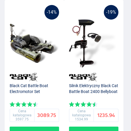
-14%
-19%
Black Cat Battle Boat
Silnik Elektryczny Black Cat
Electromotor Set
Battle Boat 2400 Bellyboat
Cena
Cena
3089.75
1235.94
katalogowa
katalogowa
3597.75
1534.99