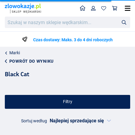
Home
Profil
Kos
Szukaj
w
naszym
sklepie
Czas dostawy: Maks. 3 do 4 dni roboczych
wędkarskim...
Marki
POWRÓT DO WYNIKU
Black Cat
Filtry
Sortuj według