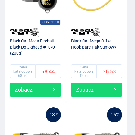
KILKA OPCJI
Black Cat Mega Fireball
Black Cat Mega Offset
Black Dg Jighead #10/0
Hook Bare Hak Sumowy
(200g)
Cena
Cena
58.44
36.53
katalogowa
katalogowa
68.50
42.75
Zobacz
Zobacz
-18%
-15%