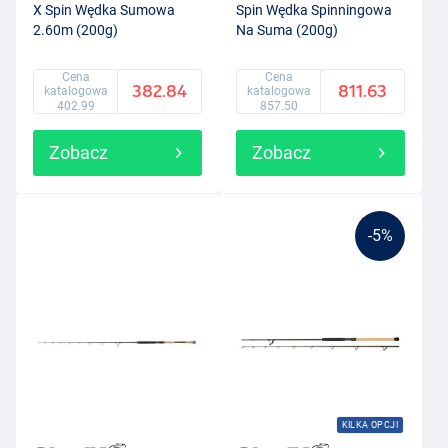
X Spin Wędka Sumowa
Spin Wędka Spinningowa
2.60m (200g)
Na Suma (200g)
Cena
Cena
382.84
811.63
katalogowa
katalogowa
402.99
857.50
Zobacz
Zobacz
-5%
KILKA OPCJI