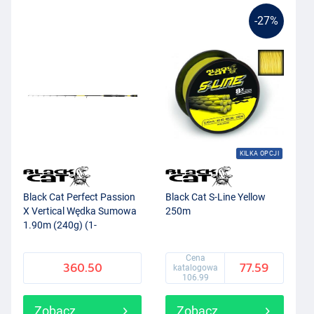
-27%
KILKA OPCJI
Black Cat Perfect Passion
Black Cat S-Line Yellow
X Vertical Wędka Sumowa
250m
1.90m (240g) (1-
częściowa)
Cena
360.50
77.59
katalogowa
106.99
Zobacz
Zobacz