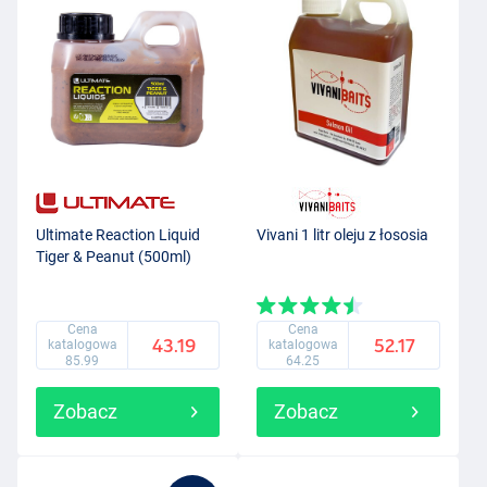
Ultimate Reaction Liquid
Vivani 1 litr oleju z łososia
Tiger & Peanut (500ml)
Cena
Cena
43.19
52.17
katalogowa
katalogowa
85.99
64.25
Zobacz
Zobacz