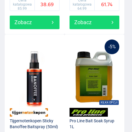
Cena
Cena
38.69
61.74
katalogowa
katalogowa
85.99
64.99
Zobacz
Zobacz
-5%
KILKA OPCJI
Tijgernotenkopen Sticky
Pro Line Bait Soak Syrup
Banoffee Baitspray (50ml)
1L