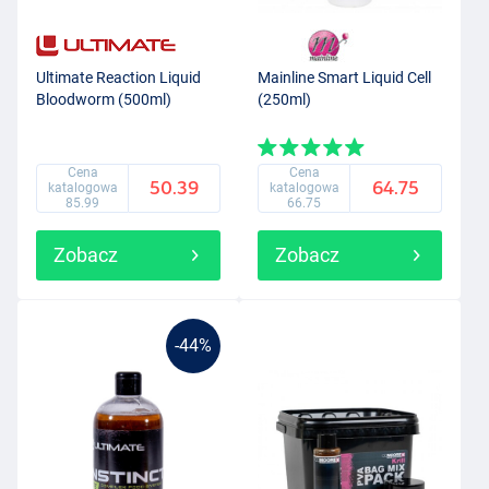
Ultimate Reaction Liquid
Mainline Smart Liquid Cell
Bloodworm (500ml)
(250ml)
Cena
Cena
50.39
64.75
katalogowa
katalogowa
85.99
66.75
Zobacz
Zobacz
-44%