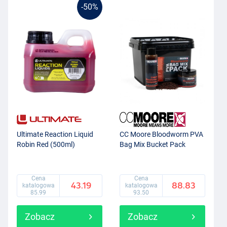
-50%
Ultimate Reaction Liquid
CC Moore Bloodworm PVA
Robin Red (500ml)
Bag Mix Bucket Pack
Cena
Cena
43.19
88.83
katalogowa
katalogowa
85.99
93.50
Zobacz
Zobacz