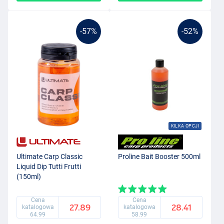
-57%
-52%
KILKA OPCJI
Ultimate Carp Classic
Proline Bait Booster 500ml
Liquid Dip Tutti Frutti
(150ml)
Cena
Cena
27.89
28.41
katalogowa
katalogowa
64.99
58.99