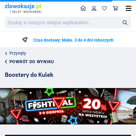
Home
Profil
Kos
Szukaj
w
naszym
sklepie
Czas dostawy: Maks. 3 do 4 dni roboczych
wędkarskim...
Przynęty
POWRÓT DO WYNIKU
Boostery do Kulek