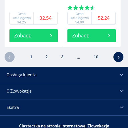
Cena
Cena
32.54
52.24
katalogowa
katalogowa
34.25
54.99
Zobacz
Zobacz
1
2
3
...
10
Obsługa klienta
O Zlowokazje
Ekstra
Promocje
Ciasteczka na stronie internetowej Zlowokazje