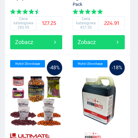
Pack
Cena
Cena
127.25
224.91
katalogowa
katalogowa
283.95
437.50
Zobacz
Zobacz
Wybór Zlowokazje
Wybór Zlowokazje
-48%
-18%