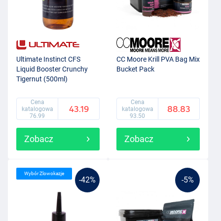
Ultimate Instinct CFS
CC Moore Krill PVA Bag Mix
Liquid Booster Crunchy
Bucket Pack
Tigernut (500ml)
Cena
Cena
43.19
88.83
katalogowa
katalogowa
76.99
93.50
Zobacz
Zobacz
Wybór Zlowokazje
-42%
-5%