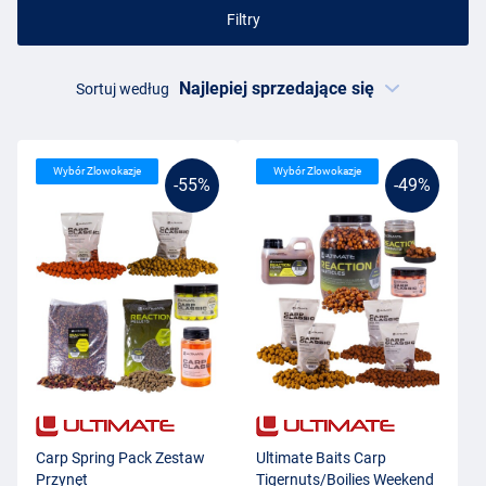
Filtry
Sortuj według
Wybór Zlowokazje
Wybór Zlowokazje
-55%
-49%
Carp Spring Pack Zestaw
Ultimate Baits Carp
Przynęt
Tigernuts/Boilies Weekend