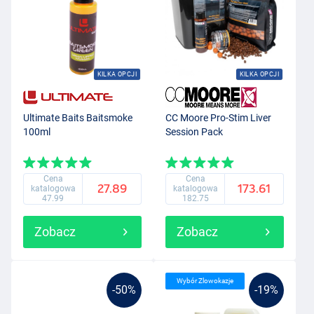
KILKA OPCJI
KILKA OPCJI
Ultimate Baits Baitsmoke
CC Moore Pro-Stim Liver
100ml
Session Pack
Cena
Cena
27.89
173.61
katalogowa
katalogowa
47.99
182.75
Zobacz
Zobacz
Wybór Zlowokazje
-50%
-19%