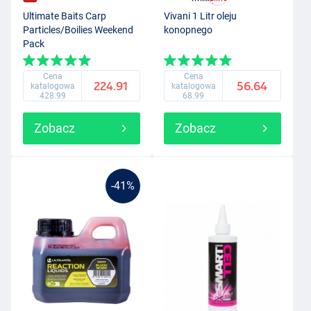
Ultimate Baits Carp
Vivani 1 Litr oleju
Particles/Boilies Weekend
konopnego
Pack
Cena
Cena
224.91
56.64
katalogowa
katalogowa
428.99
68.99
Zobacz
Zobacz
-41%