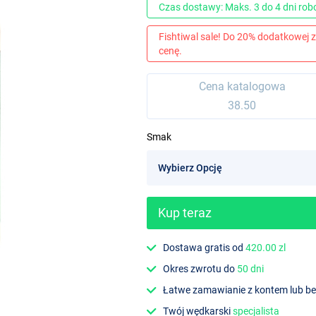
Czas dostawy: Maks. 3 do 4 dni ro
Fishtiwal sale! Do 20% dodatkowej z
cenę.
Cena katalogowa
38.50
Smak
Kup teraz
Dostawa gratis od
420.00 zl
Okres zwrotu do
50 dni
Łatwe zamawianie z kontem lub b
Twój wędkarski
specjalista