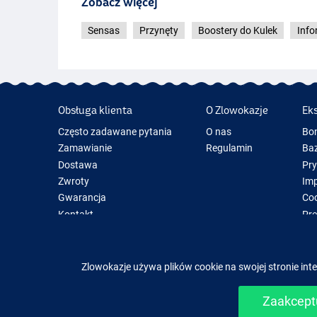
Zobacz więcej
Sensas
Przynęty
Boostery do Kulek
Info
Obsługa klienta
O Zlowokazje
Ek
Garlic
Często zadawane pytania
O nas
Bo
Zamawianie
Regulamin
Baz
Dostawa
Pr
Zwroty
Im
Gwarancja
Coo
Kontakt
Pre
Now
Spr
Zlowokazje używa plików cookie na swojej stronie inte
Zaakceptu
Mackerel
Łatwe i b