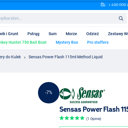
+ 400 000 
wik i Grunt
Pstrąg
Sum
Morze
Odzież
Zestawy W
key Hunter 750 Bait Boat
Mystery Box
Pro staffers
ery do Kulek
Sensas Power Flash 115ml Method Liquid
-7%
Sensas Power Flash 11
(1 Opinie)