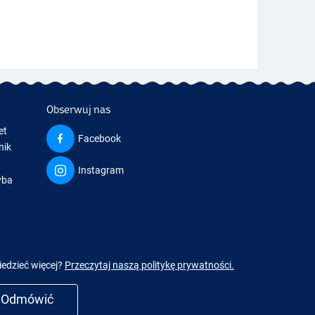
Obserwuj nas
et
Facebook
nik
Instagram
yba
a
iedzieć więcej?
Przeczytaj naszą politykę prywatności.
Odmówić