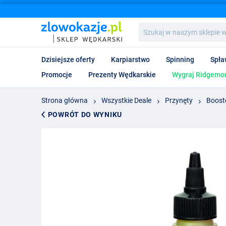
Szukaj
w
naszym
sklepie
Dzisiejsze oferty
Karpiarstwo
Spinning
Spła
wędkarskim...
Promocje
Prezenty Wędkarskie
Wygraj Ridgemon
Strona główna
Wszystkie Deale
Przynęty
Boost
POWRÓT DO WYNIKU