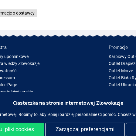
rmacje o dostawcy
stra
Promocje
ny upominkowe
Karpiowy Outl
a wiedzy Zlowokazje
Outlet Drapież
ywatność
Outlet Morze
pressum
Outlet Biała R
kie Page
Outlet Ubrani
zenty Wędkarskie
y Sprzęt Wędkarski
Ciasteczka na stronie internetowej Zlowokazje
zęt wędkarski chwilowo niedostępny w magazynie
rnetowej. Robimy to, aby lepiej i bardziej personalnie Ci pomóc. Chcesz w
j pliki cookies
Zarządzaj preferencjami
ezpieczne zakupy