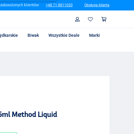
zadowolonych klientów
+48 71 8811020
Obsługa klienta
Szukaj
Profil
Koszyk
ędkarskie
Biwak
Wszystkie Deale
Marki
5ml Method Liquid