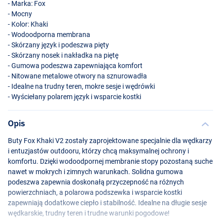
- Marka: Fox
- Mocny
- Kolor: Khaki
- Wodoodporna membrana
- Skórzany język i podeszwa pięty
- Skórzany nosek i nakładka na piętę
- Gumowa podeszwa zapewniająca komfort
- Nitowane metalowe otwory na sznurowadła
- Idealne na trudny teren, mokre sesje i wędrówki
- Wyściełany polarem język i wsparcie kostki
Opis
Buty Fox Khaki V2 zostały zaprojektowane specjalnie dla wędkarzy
i entuzjastów outdooru, którzy chcą maksymalnej ochrony i
komfortu. Dzięki wodoodpornej membranie stopy pozostaną suche
nawet w mokrych i zimnych warunkach. Solidna gumowa
podeszwa zapewnia doskonałą przyczepność na różnych
powierzchniach, a polarowa podszewka i wsparcie kostki
zapewniają dodatkowe ciepło i stabilność. Idealne na długie sesje
wędkarskie, trudny teren i trudne warunki pogodowe!