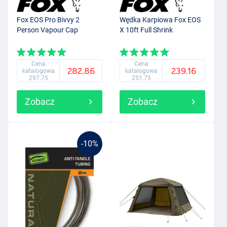
Fox EOS Pro Bivvy 2
Wędka Karpiowa Fox EOS
Person Vapour Cap
X 10ft Full Shrink
Cena
Cena
282.86
239.16
katalogowa
katalogowa
297.75
251.75
Zobacz
Zobacz
-10%