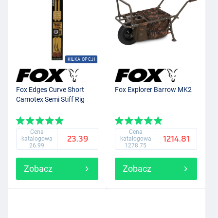
KILKA OPCJI
Fox Edges Curve Short
Fox Explorer Barrow MK2
Camotex Semi Stiff Rig
Cena
Cena
23.39
1214.81
katalogowa
katalogowa
26.99
1278.75
Zobacz
Zobacz