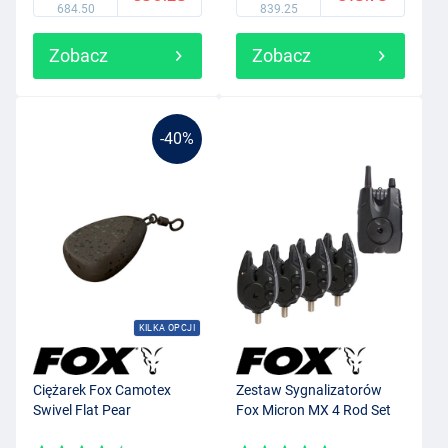
684.50
839.25
Zobacz
Zobacz
-40%
KILKA OPCJI
Ciężarek Fox Camotex
Zestaw Sygnalizatorów
Swivel Flat Pear
Fox Micron MX 4 Rod Set