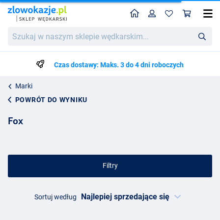
Home
Profil
Kos
Szukaj
w
naszym
sklepie
Czas dostawy: Maks. 3 do 4 dni roboczych
wędkarskim...
Marki
POWRÓT DO WYNIKU
Fox
Filtry
Sortuj według