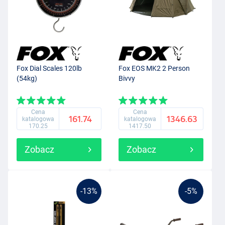
Fox Dial Scales 120lb
Fox EOS MK2 2 Person
(54kg)
Bivvy
Cena
Cena
161.74
1346.63
katalogowa
katalogowa
170.25
1417.50
Zobacz
Zobacz
-13%
-5%