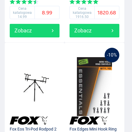
Cena
Cena
8.99
1820.68
katalogowa
katalogowa
14.99
1916.50
Zobacz
Zobacz
-10%
Fox Eos Tri-Pod Rodpod 2
Fox Edges Mini Hook Ring