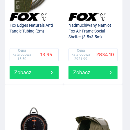
Fox Edges Naturals Anti
Nadmuchiwany Namiot
Tangle Tubing (2m)
Fox Air Frame Social
Shelter (3.5x3.5m)
Cena
Cena
13.95
2834.10
katalogowa
katalogowa
15.50
2921.99
Zobacz
Zobacz