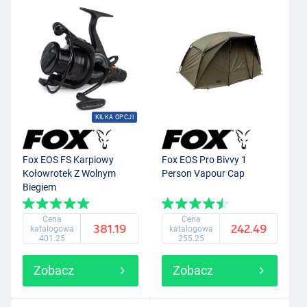
KILKA OPCJI
Fox EOS FS Karpiowy
Fox EOS Pro Bivvy 1
Kołowrotek Z Wolnym
Person Vapour Cap
Biegiem
Cena
Cena
381.19
242.49
katalogowa
katalogowa
401.25
255.25
Zobacz
Zobacz