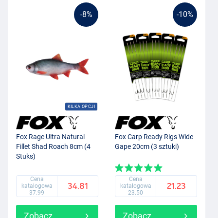
-8%
-10%
KILKA OPCJI
Fox Rage Ultra Natural
Fox Carp Ready Rigs Wide
Fillet Shad Roach 8cm (4
Gape 20cm (3 sztuki)
Stuks)
Cena
Cena
34.81
21.23
katalogowa
katalogowa
37.99
23.50
Zobacz
Zobacz