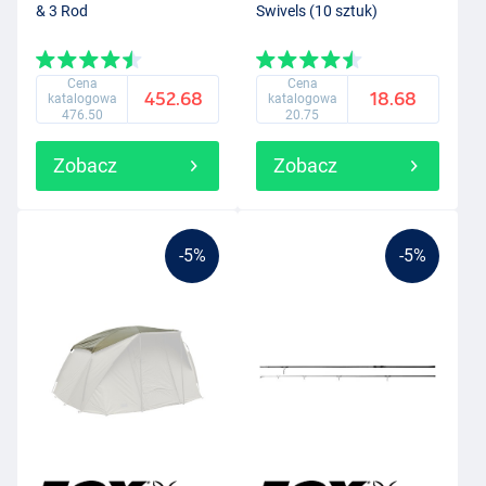
& 3 Rod
Swivels (10 sztuk)
Cena
Cena
452.68
18.68
katalogowa
katalogowa
476.50
20.75
Zobacz
Zobacz
-5%
-5%