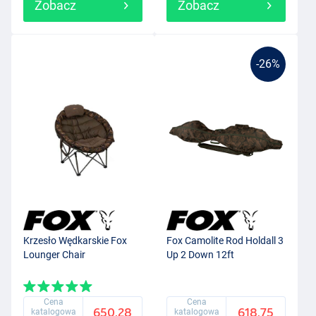
Zobacz
Zobacz
-26%
Krzesło Wędkarskie Fox
Fox Camolite Rod Holdall 3
Lounger Chair
Up 2 Down 12ft
Cena
Cena
650.28
618.75
katalogowa
katalogowa