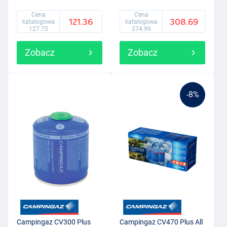
Cena
Cena
121.36
308.69
katalogowa
katalogowa
127.75
374.99
Zobacz
Zobacz
-8%
Campingaz CV300 Plus
Campingaz CV470 Plus All