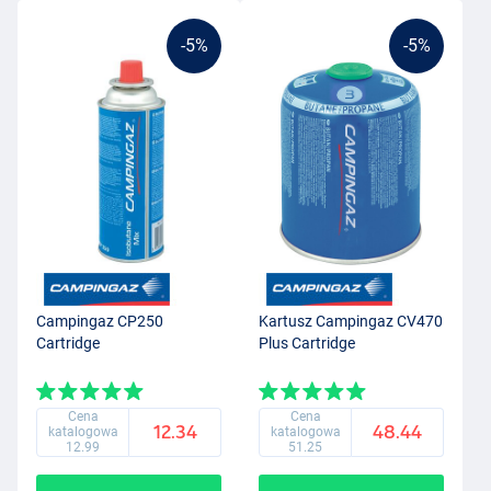
-5%
-5%
Campingaz CP250
Kartusz Campingaz CV470
Cartridge
Plus Cartridge
Cena
Cena
12.34
48.44
katalogowa
katalogowa
12.99
51.25