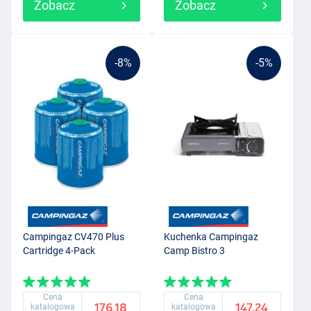
Zobacz
Zobacz
-8%
-5%
Campingaz CV470 Plus
Kuchenka Campingaz
Cartridge 4-Pack
Camp Bistro 3
Cena
Cena
176.18
147.24
katalogowa
katalogowa