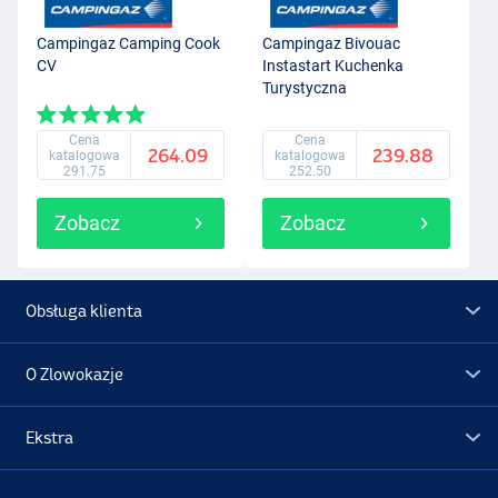
Campingaz Camping Cook
Campingaz Bivouac
CV
Instastart Kuchenka
Turystyczna
Cena
Cena
264.09
239.88
katalogowa
katalogowa
291.75
252.50
Zobacz
Zobacz
Obsługa klienta
O Zlowokazje
Ekstra