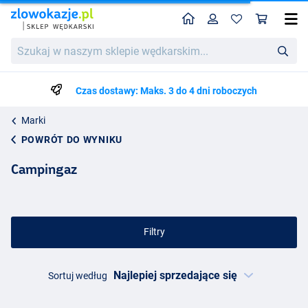
Home
Profil
Kos
Szukaj
w
naszym
sklepie
Czas dostawy: Maks. 3 do 4 dni roboczych
wędkarskim...
Marki
POWRÓT DO WYNIKU
Campingaz
Filtry
Sortuj według