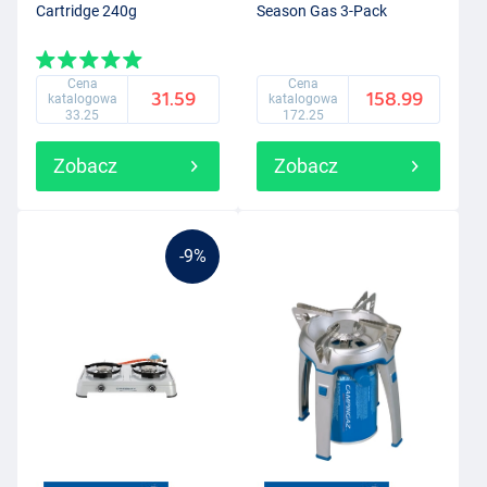
Cartridge 240g
Season Gas 3-Pack
Cena
Cena
31.59
158.99
katalogowa
katalogowa
33.25
172.25
Zobacz
Zobacz
-9%