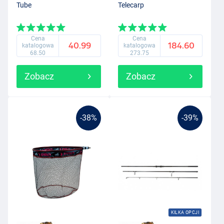
Tube
Telecarp
Cena
Cena
40.99
184.60
katalogowa
katalogowa
68.50
273.75
Zobacz
Zobacz
-38%
-39%
KILKA OPCJI