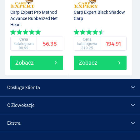
Carp Expert Pro Method
Carp Expert Black Shadow
Advance Rubberized Net
Carp
Head
Cena
Cena
56.38
194.91
katalogowa
katalogowa
90.99
319.25
Zobacz
Zobacz
Obsługa klienta
O Zlowokazje
Ekstra