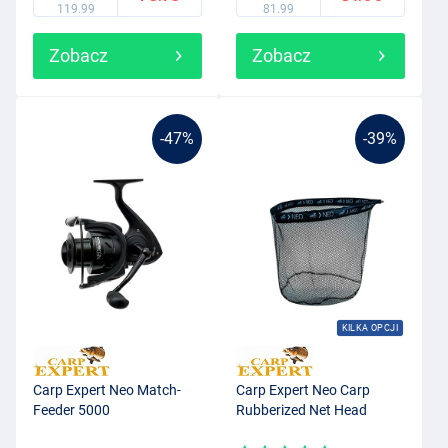
119.99
81.99
Zobacz
Zobacz
-47%
-39%
KILKA OPCJI
Carp Expert Neo Match-
Carp Expert Neo Carp
Feeder 5000
Rubberized Net Head