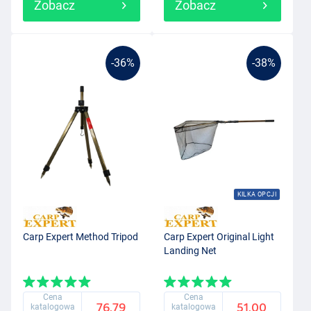
Zobacz
Zobacz
-36%
-38%
KILKA OPCJI
Carp Expert Method Tripod
Carp Expert Original Light
Landing Net
Cena
Cena
76.79
51.00
katalogowa
katalogowa