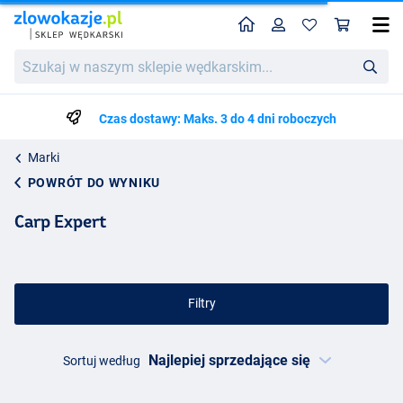
Home
Profil
Kos
Szukaj
w
naszym
sklepie
Czas dostawy: Maks. 3 do 4 dni roboczych
wędkarskim...
Marki
POWRÓT DO WYNIKU
Carp Expert
Filtry
Sortuj według