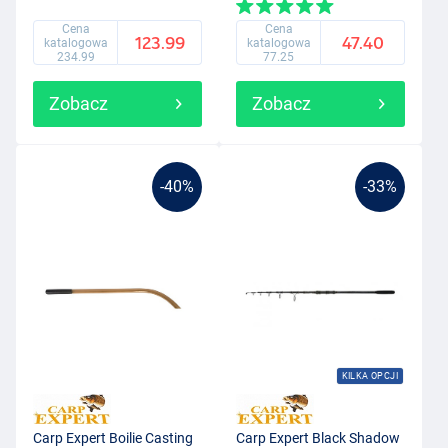
Cena
Cena
123.99
47.40
katalogowa
katalogowa
234.99
77.25
Zobacz
Zobacz
-40%
-33%
KILKA OPCJI
Carp Expert Boilie Casting
Carp Expert Black Shadow