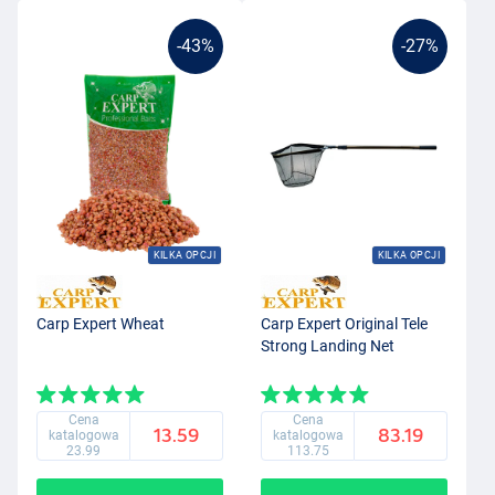
-43%
-27%
KILKA OPCJI
KILKA OPCJI
Carp Expert Wheat
Carp Expert Original Tele
Strong Landing Net
Cena
Cena
13.59
83.19
katalogowa
katalogowa
23.99
113.75