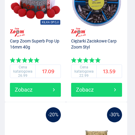
KILKA OPCJI
Carp Zoom Superb Pop Up
Ciężarki Zaciskowe Carp
16mm 40g
Zoom Styl
Cena
Cena
17.09
13.59
katalogowa
katalogowa
26.99
22.99
Zobacz
Zobacz
-20%
-30%