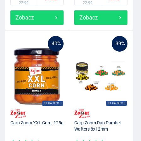
22.99
22.99
Zobacz
Zobacz
-40%
-39%
KILKA OPCJI
KILKA OPCJI
Carp Zoom XXL Corn, 125g
Carp Zoom Duo Dumbel
Wafters 8x12mm