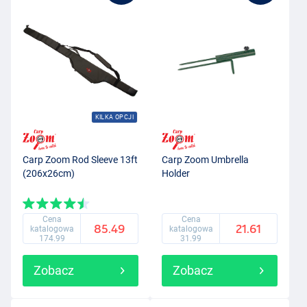
KILKA OPCJI
Carp Zoom Rod Sleeve 13ft
Carp Zoom Umbrella
(206x26cm)
Holder
Cena
Cena
85.49
21.61
katalogowa
katalogowa
174.99
31.99
Zobacz
Zobacz