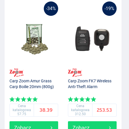
-34%
-19%
Carp Zoom Amur Grass
Carp Zoom FK7 Wireless
Carp Boilie 20mm (800g)
Anti-Theft Alarm
Cena
Cena
38.39
253.53
katalogowa
katalogowa
57.75
312.50
Zobacz
Zobacz