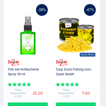
-38%
-47%
KILKA OPCJI
Fish Aid Antibacterial
Carp Zoom Fishing Corn
Spray 50 ml
Super Sweet
Cena
Cena
25.20
7.00
katalogowa
katalogowa
40.50
13.25