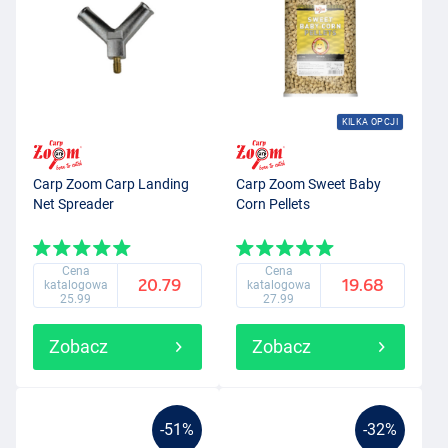
KILKA OPCJI
Carp Zoom Carp Landing
Carp Zoom Sweet Baby
Net Spreader
Corn Pellets
Cena
Cena
20.79
19.68
katalogowa
katalogowa
25.99
27.99
Zobacz
Zobacz
-51%
-32%