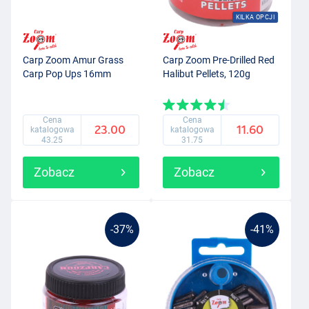
KILKA OPCJI
Carp Zoom Amur Grass
Carp Zoom Pre-Drilled Red
Carp Pop Ups 16mm
Halibut Pellets, 120g
Cena
Cena
23.00
11.60
katalogowa
katalogowa
43.25
31.75
Zobacz
Zobacz
-37%
-41%