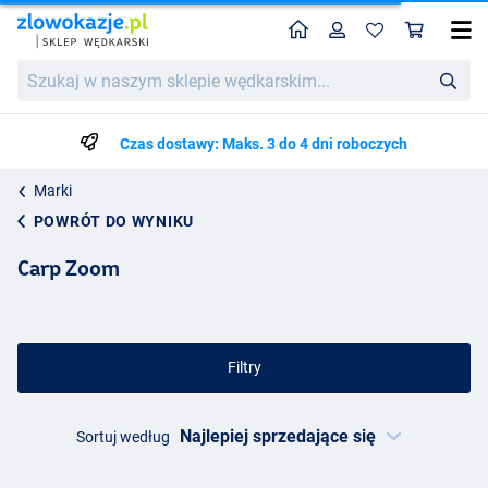
Home
Profil
Kos
Szukaj
w
naszym
sklepie
Czas dostawy: Maks. 3 do 4 dni roboczych
wędkarskim...
Marki
POWRÓT DO WYNIKU
Carp Zoom
Filtry
Sortuj według