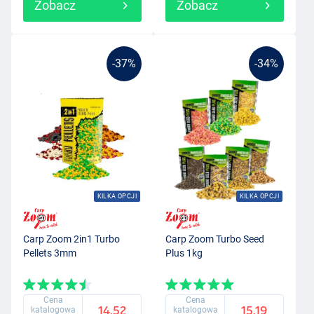
Zobacz
Zobacz
-37%
-34%
KILKA OPCJI
KILKA OPCJI
Carp Zoom 2in1 Turbo
Carp Zoom Turbo Seed
Pellets 3mm
Plus 1kg
Cena
Cena
14.52
15.19
katalogowa
katalogowa