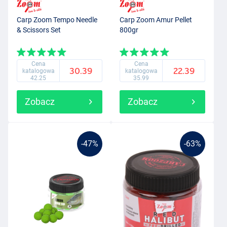
Carp Zoom Tempo Needle
Carp Zoom Amur Pellet
& Scissors Set
800gr
Cena
Cena
30.39
22.39
katalogowa
katalogowa
42.25
35.99
Zobacz
Zobacz
-47%
-63%