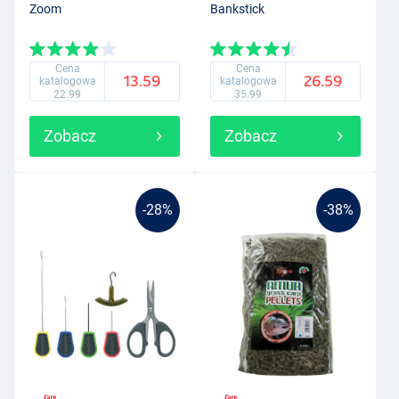
Zoom
Bankstick
Cena
Cena
13.59
26.59
katalogowa
katalogowa
22.99
35.99
Zobacz
Zobacz
-28%
-38%