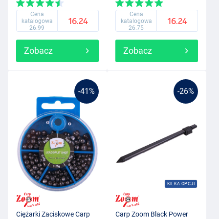
Cena
Cena
16.24
16.24
katalogowa
katalogowa
26.99
26.75
Zobacz
Zobacz
-41%
-26%
KILKA OPCJI
Ciężarki Zaciskowe Carp
Carp Zoom Black Power