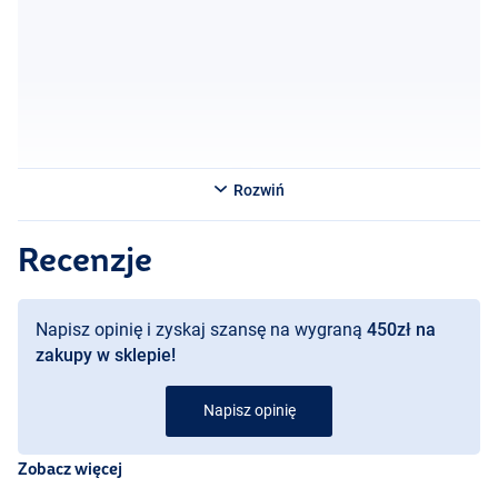
Rozwiń
Recenzje
Napisz opinię i zyskaj szansę na wygraną
450zł na
zakupy w sklepie!
Napisz opinię
Hot Perch
Zobacz więcej