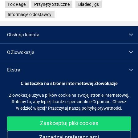
Fox Rage
Przynęty Sztuczne
Bladed jigs
Informacje o dostawcy
Obsługa klienta
O Zlowokazje
Ekstra
Ciasteczka na stronie internetowej Zlowokazje
Promocje
Zlowokazje używa plików cookie na swojej stronie internetowej.
Robimy to, aby lepiej i bardziej personalnie Ci pomóc. Chcesz
Obserwuj nas
Facebook
Instagram
wiedzieć więcej?
Przeczytaj naszą politykę prywatności.
Zaakceptuj pliki cookies
Łatwe i bezpieczne zakupy
Zarządzaj preferencjami