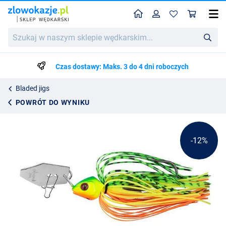
Home
Profil
Kos
Fox Rage Bladed Jig 12g
Szukaj
Cena katalogowa
30.94
w
34.99
naszym
sklepie
Czas dostawy: Maks. 3 do 4 dni roboczych
wędkarskim...
Bladed jigs
POWRÓT DO WYNIKU
-12%