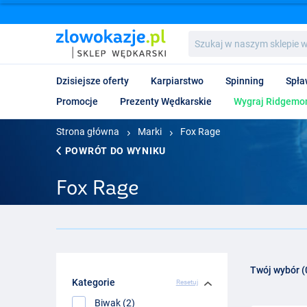
Szukaj
w
naszym
sklepie
Dzisiejsze oferty
Karpiarstwo
Spinning
Spła
wędkarskim...
Promocje
Prezenty Wędkarskie
Wygraj Ridgemon
Strona główna
Marki
Fox Rage
POWRÓT DO WYNIKU
Fox Rage
Twój wybór (
Kategorie
Resetuj
Biwak (2)