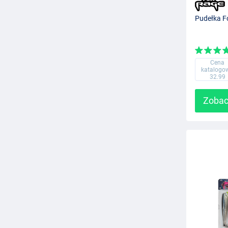
Pudełka F
Cena
katalogo
32.99
Zobac