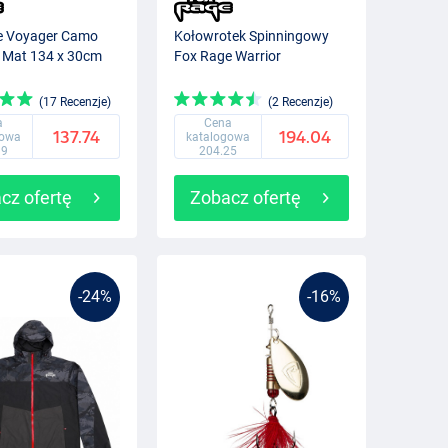
e Voyager Camo
Kołowrotek Spinningowy
 Mat 134 x 30cm
Fox Rage Warrior
(17 Recenzje)
(2 Recenzje)
a
Cena
137.74
194.04
gowa
katalogowa
99
204.25
cz ofertę
Zobacz ofertę
-24%
-16%