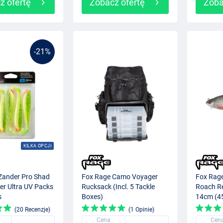
z ofertę
Zobacz ofertę
Zoba
-21%
KILKA OPCJI
Zander Pro Shad
Fox Rage Camo Voyager
Fox Rage
er Ultra UV Packs
Rucksack (Incl. 5 Tackle
Roach Re
s
Boxes)
14cm (4
(20 Recenzje)
(1 Opinie)
Cena
Cen