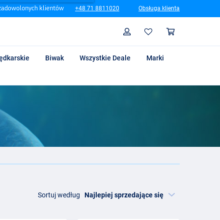
zadowolonych klientów
+48 71 8811020
Obsługa klienta
Szukaj
Profil
Koszyk
ędkarskie
Biwak
Wszystkie Deale
Marki
Sortuj według