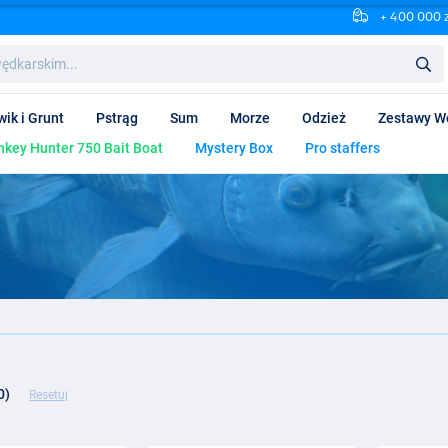
+ 400 000 
wik i Grunt
Pstrąg
Sum
Morze
Odzież
Zestawy W
key Hunter 750 Bait Boat
Mystery Box
Pro staffers
0)
Resetuj