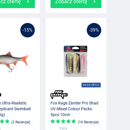
cz ofertę
Zobacz ofertę
-15%
-39%
KILKA OPCJI
 Ultra-Realistic
Fox Rage Zander Pro Shad
plicant Swimbait
UV Mixed Colour Packs
5g)
5pcs 10cm
(2 Recenzje)
(16 Recenzje)
a
Cena