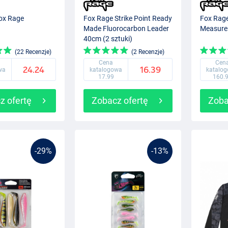
ox Rage
Fox Rage Strike Point Ready
Fox Rag
Made Fluorocarbon Leader
Measure
40cm (2 sztuki)
(22 Recenzje)
(2 Recenzje)
Cena
Cen
24.24
16.39
wa
katalogowa
katalo
17.99
160.
z ofertę
Zobacz ofertę
Zoba
-29%
-13%