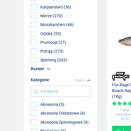
Karpiarstwo (56)
Morze (270)
Muszkarstwo (46)
Odzież (53)
Promocje (27)
Pstrąg (273)
Spinning (343)
Rozwin
Kategorie
Resetuj
Fox Rage U
Kategorie
Roach Rep
(18g)
Akcesoria (5)
Cena
Akcesoria Odzieżowe (4)
katalogo
38.50
Akcesoria Spinningowe (9)
Bladed jigs (9)