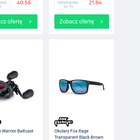
40.56
21.84
gowa
katalogowa
0
35.75
cz ofertę
Zobacz ofertę
 Warrior Baitcast
Okulary Fox Rage
Transparent Black Brown