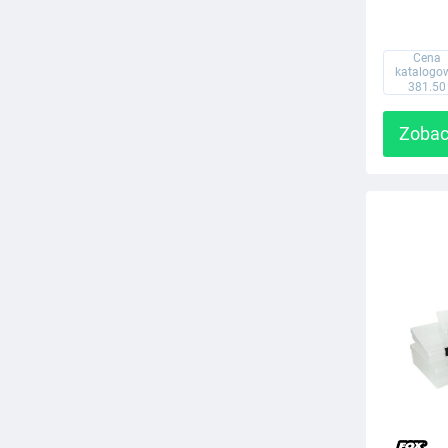
Cena
katalogo
381.50
Zobac