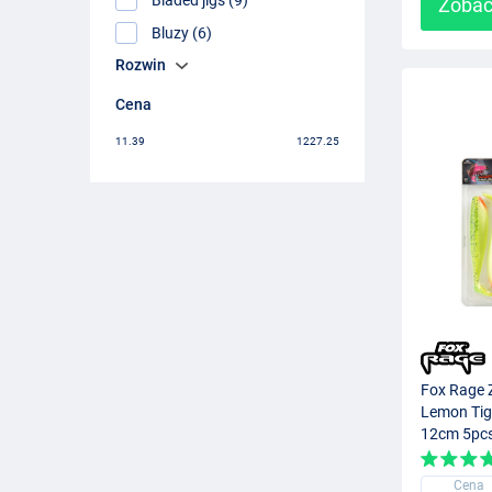
Zobac
Bluzy (6)
Rozwin
Cena
11.39
1227.25
Fox Rage 
Lemon Tig
12cm 5pc
Cena