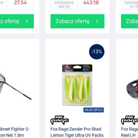
27.54
443.18
wa
katalogowa
katalo
466.50
47.5
z ofertę
Zobacz ofertę
Zoba
-13%
KILKA OPCJI
treet Fighter 2-
Fox Rage Zander Pro Shad
Fox Rage
bon Net 1.8m
Lemon Tiger Ultra UV Packs
Reel LH