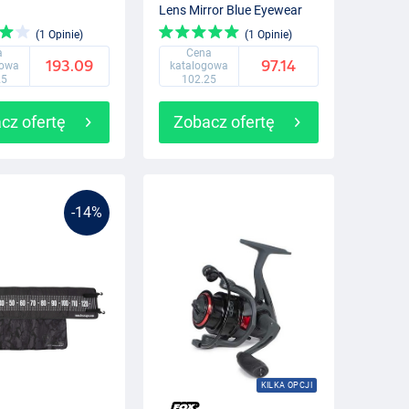
Lens Mirror Blue Eyewear
(1 Opinie)
(1 Opinie)
a
Cena
193.09
97.14
gowa
katalogowa
25
102.25
cz ofertę
Zobacz ofertę
-14%
KILKA OPCJI