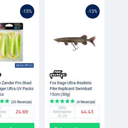
-15%
-13%
KILKA OPCJI
 Zander Pro Shad
Fox Rage Ultra-Realistic
ger Ultra UV Packs
Pike Replicant Swimbait
cs
15cm (30g)
(20 Recenzje)
(4 Recenzje)
a
Cena
24.69
44.43
gowa
katalogowa
9
51.25