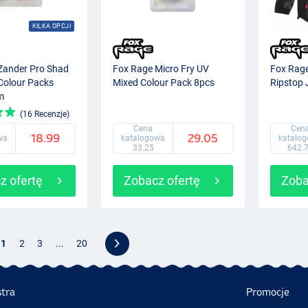
KILKA OPCJI
Zander Pro Shad
Fox Rage Micro Fry UV
Fox Rag
Colour Packs
Mixed Colour Pack 8pcs
Ripstop 
m
(16 Recenzje)
Cena
Cen
18.99
29.05
wa
katalogowa
katalo
33.25
642.
z ofertę
Zobacz ofertę
Zoba
1
2
3
...
20
stra
Promocje