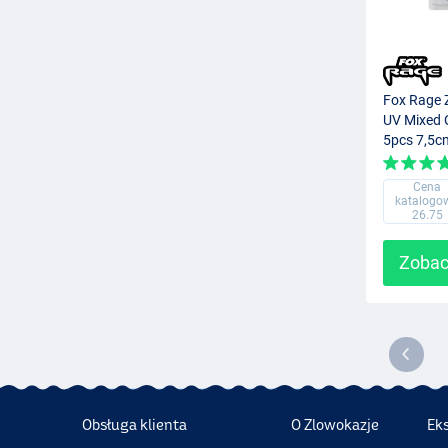
Fox Rage 
UV Mixed 
5pcs 7,5c
Cena
katalogo
26.75
Zobac
Obsługa klienta
O Zlowokazje
Ek