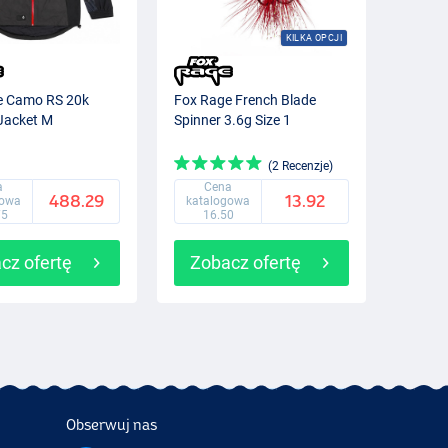
KILKA OPCJI
e Camo RS 20k
Fox Rage French Blade
Jacket M
Spinner 3.6g Size 1
(2 Recenzje)
a
Cena
488.29
13.92
gowa
katalogowa
75
16.50
cz ofertę
Zobacz ofertę
Obserwuj nas