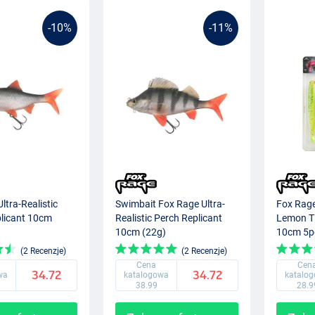
-10%
-11%
ltra-Realistic
Swimbait Fox Rage Ultra-
Fox Rage
licant 10cm
Realistic Perch Replicant
Lemon Ti
10cm (22g)
10cm 5p
(2 Recenzje)
(2 Recenzje)
Cena
Cen
34.72
34.72
wa
katalogowa
katalo
38.99
28.9