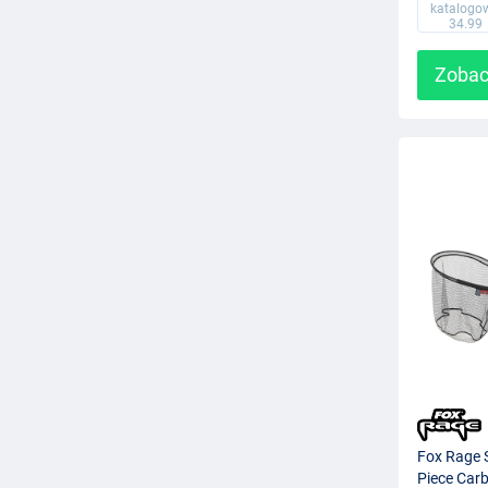
katalogo
34.99
Zobac
Fox Rage S
Piece Car