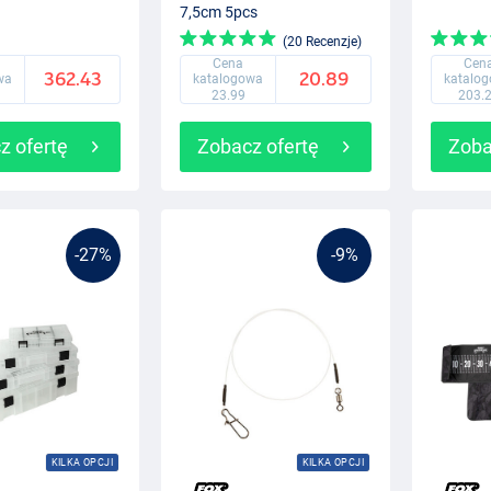
7,5cm 5pcs
(20 Recenzje)
Cena
Cen
362.43
20.89
wa
katalogowa
katalo
23.99
203.
z ofertę
Zobacz ofertę
Zoba
-27%
-9%
KILKA OPCJI
KILKA OPCJI