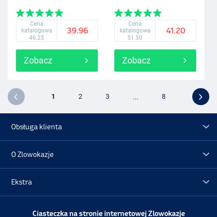
Cena
Cena
39.96
41.20
katalogowa
katalogowa
46.25
51.50
Zobacz
Zobacz
1
2
3
...
8
Obsługa klienta
O Zlowokazje
Ekstra
Promocje
Ciasteczka na stronie internetowej Zlowokazje