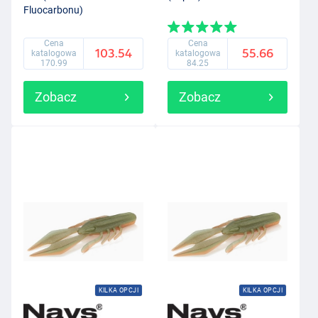
Fluocarbonu)
Cena
Cena
103.54
55.66
katalogowa
katalogowa
170.99
84.25
Zobacz
Zobacz
KILKA OPCJI
KILKA OPCJI