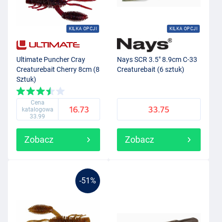
KILKA OPCJI
KILKA OPCJI
Ultimate Puncher Cray
Nays SCR 3.5" 8.9cm C-33
Creaturebait Cherry 8cm (8
Creaturebait (6 sztuk)
Sztuk)
Cena
16.73
33.75
katalogowa
33.99
Zobacz
Zobacz
-51%