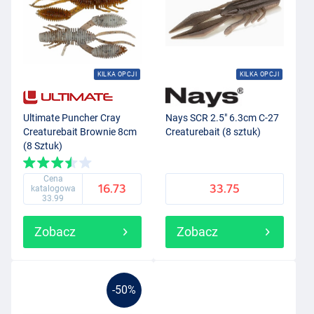
KILKA OPCJI
KILKA OPCJI
Ultimate Puncher Cray
Nays SCR 2.5" 6.3cm C-27
Creaturebait Brownie 8cm
Creaturebait (8 sztuk)
(8 Sztuk)
Cena
16.73
33.75
katalogowa
33.99
Zobacz
Zobacz
-50%