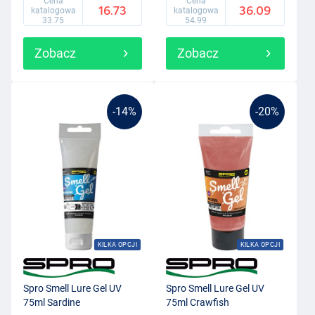
Cena
Cena
16.73
36.09
katalogowa
katalogowa
33.75
54.99
Zobacz
Zobacz
-14%
-20%
KILKA OPCJI
KILKA OPCJI
Spro Smell Lure Gel UV
Spro Smell Lure Gel UV
75ml Sardine
75ml Crawfish