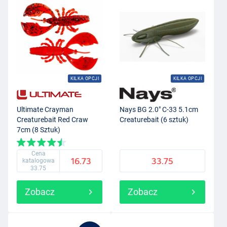
KILKA OPCJI
KILKA OPCJI
Ultimate Crayman
Nays BG 2.0" C-33 5.1cm
Creaturebait Red Craw
Creaturebait (6 sztuk)
7cm (8 Sztuk)
Cena
16.73
33.75
katalogowa
33.75
Zobacz
Zobacz