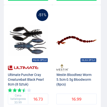
-51%
KILKA OPCJI
KILKA OPCJI
Ultimate Puncher Cray
Westin Bloodteez Worm
Creaturebait Black Pearl
5.5cm 0.5g Bloodworm
8cm (8 Sztuk)
(8pcs)
Cena
16.73
16.99
katalogowa
33.99