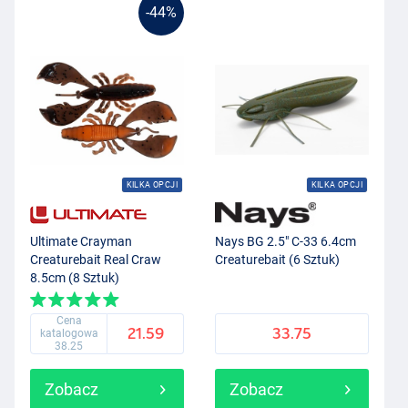
-44%
KILKA OPCJI
KILKA OPCJI
Ultimate Crayman
Nays BG 2.5" C-33 6.4cm
Creaturebait Real Craw
Creaturebait (6 Sztuk)
8.5cm (8 Sztuk)
Cena
21.59
33.75
katalogowa
38.25
Zobacz
Zobacz