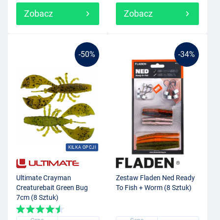
Zobacz
Zobacz
-50%
-34%
KILKA OPCJI
Ultimate Crayman
Zestaw Fladen Ned Ready
Creaturebait Green Bug
To Fish + Worm (8 Sztuk)
7cm (8 Sztuk)