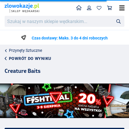
Home
Profil
Kos
Szukaj
w
naszym
sklepie
Czas dostawy: Maks. 3 do 4 dni roboczych
wędkarskim...
Przynęty Sztuczne
POWRÓT DO WYNIKU
Creature Baits