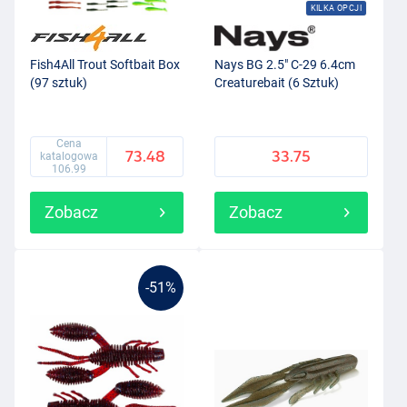
KILKA OPCJI
Fish4All Trout Softbait Box
Nays BG 2.5" C-29 6.4cm
(97 sztuk)
Creaturebait (6 Sztuk)
Cena
73.48
33.75
katalogowa
106.99
Zobacz
Zobacz
-51%