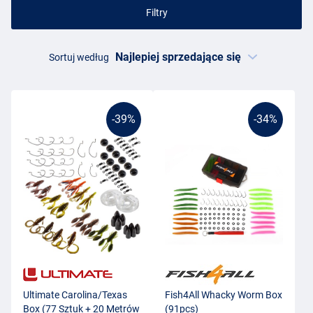
Filtry
Sortuj według
-39%
-34%
Ultimate Carolina/Texas
Fish4All Whacky Worm Box
Box (77 Sztuk + 20 Metrów
(91pcs)