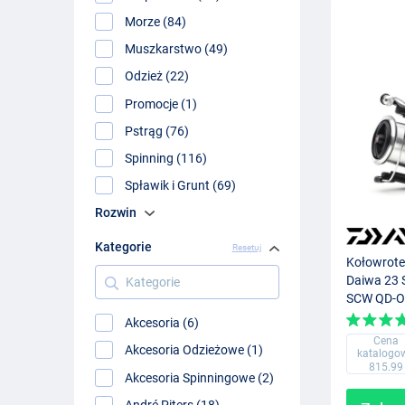
Morze (84)
Muszkarstwo (49)
Odzież (22)
Promocje (1)
Pstrąg (76)
Spinning (116)
Spławik i Grunt (69)
Rozwin
Kategorie
Resetuj
Kołowrote
Kategorie
Daiwa 23 
SCW QD-O
Akcesoria (6)
Cena
Akcesoria Odzieżowe (1)
katalogo
815.99
Akcesoria Spinningowe (2)
André Piters (18)