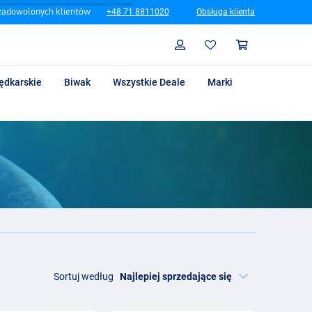
zadowolonych klientów
+48 71 8811020
Obsługa klienta
Szukaj
Profil
Koszyk
ędkarskie
Biwak
Wszystkie Deale
Marki
Sortuj według