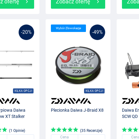
z ofertę
Zobacz ofertę
Zoba
Wybór Zlowokazje
-20%
-49%
KILKA OPCJI
KILKA OPCJI
rpiowa Daiwa
Plecionka Daiwa J-Braid X8
Daiwa E
ow XT Stalker
SCW QD
(1 Opinie)
(35 Recenzje)
Cena
Cen