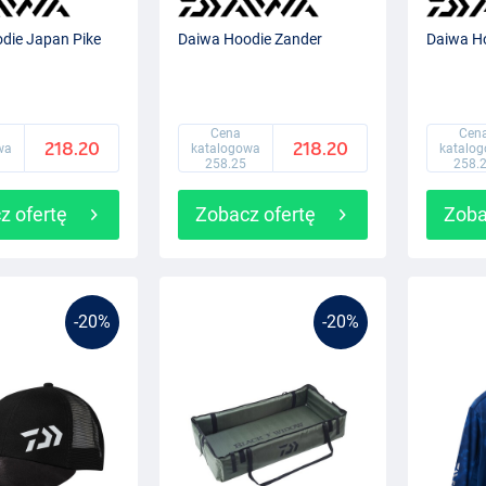
die Japan Pike
Daiwa Hoodie Zander
Daiwa Ho
Cena
Cen
218.20
218.20
wa
katalogowa
katalo
258.25
258.
z ofertę
Zobacz ofertę
Zoba
-20%
-20%