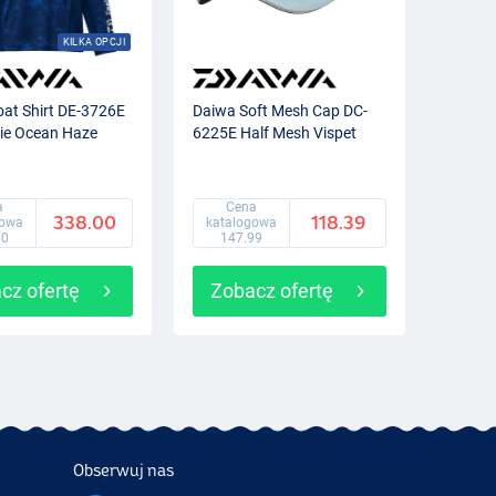
KILKA OPCJI
at Shirt DE-3726E
Daiwa Soft Mesh Cap DC-
ie Ocean Haze
6225E Half Mesh Vispet
a
Cena
338.00
118.39
gowa
katalogowa
50
147.99
cz ofertę
Zobacz ofertę
Obserwuj nas