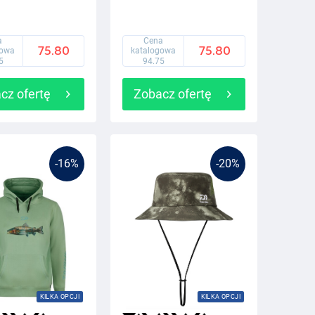
a
Cena
75.80
75.80
gowa
katalogowa
5
94.75
cz ofertę
Zobacz ofertę
-16%
-20%
KILKA OPCJI
KILKA OPCJI