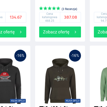
(3 Recenzje)
Cena
Cen
134.67
387.08
wa
katalogowa
katalo
468.25
94.7
z ofertę
Zobacz ofertę
Zoba
-16%
-16%
KILKA OPCJI
KILKA OPCJI