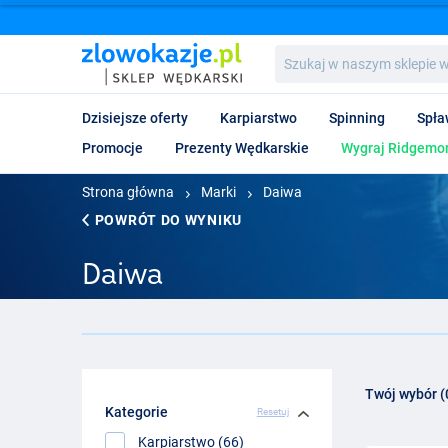
Szukaj
w
naszym
sklepie
Dzisiejsze oferty
Karpiarstwo
Spinning
Spła
wędkarskim...
Promocje
Prezenty Wędkarskie
Wygraj Ridgemon
Strona główna
Marki
Daiwa
POWRÓT DO WYNIKU
Daiwa
Twój wybór (
Kategorie
Resetuj
Karpiarstwo (66)