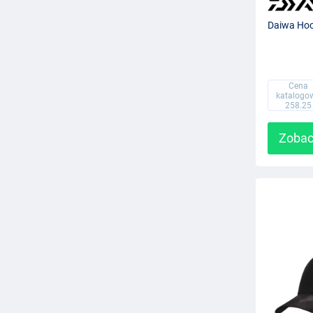
Daiwa Hoo
Cena
katalogo
258.25
Zobac