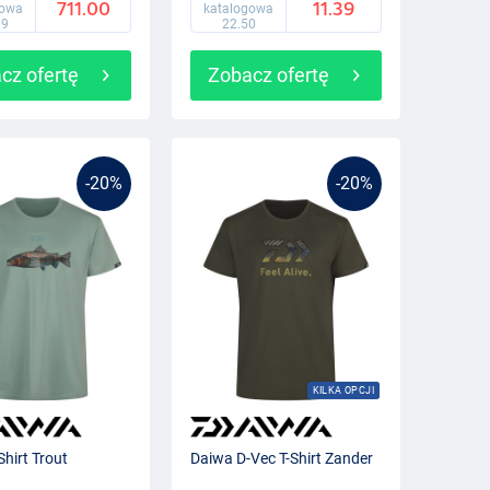
711.00
11.39
gowa
katalogowa
99
22.50
cz ofertę
Zobacz ofertę
-20%
-20%
KILKA OPCJI
Shirt Trout
Daiwa D-Vec T-Shirt Zander