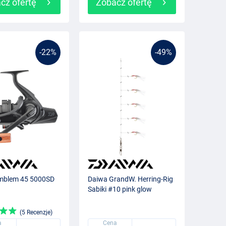
cz ofertę
Zobacz ofertę
-22%
-49%
mblem 45 5000SD
Daiwa GrandW. Herring-Rig
Sabiki #10 pink glow
(5 Recenzje)
a
Cena