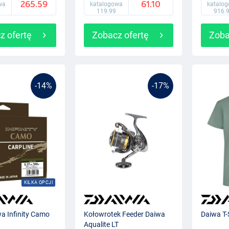
265.59
61.10
wa
katalogowa
katalo
119.99
916.
z ofertę
Zobacz ofertę
Zoba
-14%
-17%
KILKA OPCJI
a Infinity Camo
Kołowrotek Feeder Daiwa
Daiwa T-
Aqualite LT