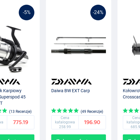
-5%
-24%
k Karpiowy
Daiwa BW EXT Carp
Kołowro
Superspod 45
Crosscas
T
(13 Recenzje)
(49 Recenzje)
Cena
Cen
775.19
196.90
wa
katalogowa
katalo
258.99
685.