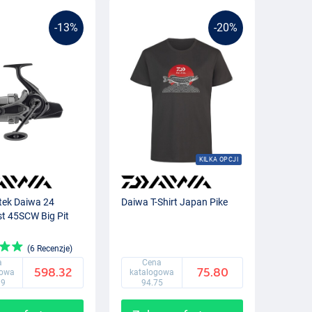
-13%
-20%
KILKA OPCJI
tek Daiwa 24
Daiwa T-Shirt Japan Pike
t 45SCW Big Pit
(6 Recenzje)
a
Cena
598.32
75.80
gowa
katalogowa
99
94.75