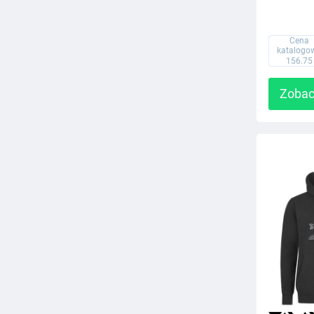
Cena
katalogo
156.75
Zobac