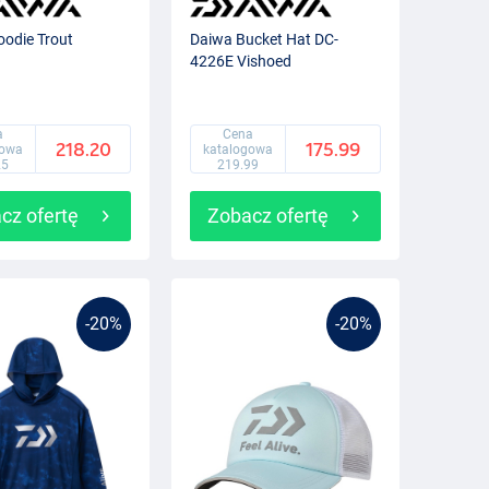
odie Trout
Daiwa Bucket Hat DC-
4226E Vishoed
a
Cena
218.20
175.99
gowa
katalogowa
25
219.99
cz ofertę
Zobacz ofertę
-20%
-20%