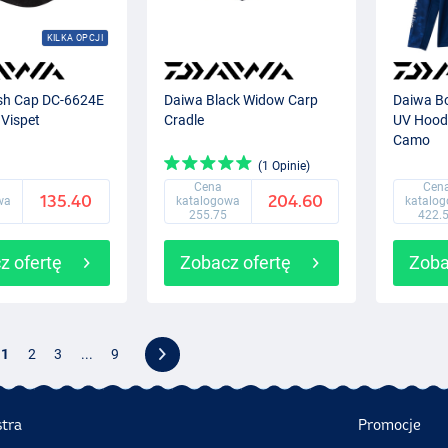
KILKA OPCJI
sh Cap DC-6624E
Daiwa Black Widow Carp
Daiwa Bo
 Vispet
Cradle
UV Hood
Camo
(1 Opinie)
Cena
Cen
135.40
204.60
wa
katalogowa
katalo
255.75
422.
z ofertę
Zobacz ofertę
Zoba
1
2
3
...
9
stra
Promocje