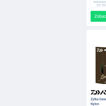
katalogo
331.99
Zobac
Żyłka Daiw
Nylon