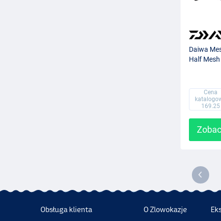
Daiwa Me
Half Mesh
Cena
katalogo
169.25
Zobac
Obsługa klienta
O Zlowokazje
Ek