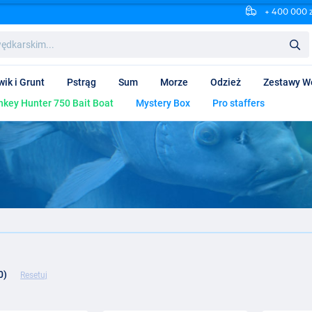
+ 400 000 
wik i Grunt
Pstrąg
Sum
Morze
Odzież
Zestawy W
key Hunter 750 Bait Boat
Mystery Box
Pro staffers
0)
Resetuj