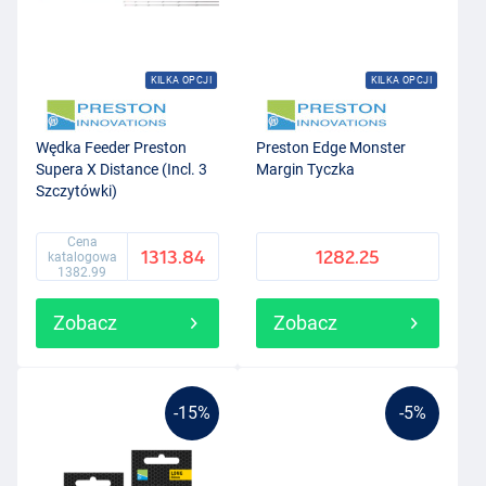
KILKA OPCJI
KILKA OPCJI
Wędka Feeder Preston
Preston Edge Monster
Supera X Distance (Incl. 3
Margin Tyczka
Szczytówki)
Cena
1313.84
1282.25
katalogowa
1382.99
Zobacz
Zobacz
-15%
-5%