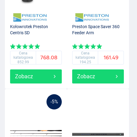
Kołowrotek Preston
Preston Space Saver 360
Centris SD
Feeder Arm
Cena
Cena
768.08
161.49
katalogowa
katalogowa
852.99
194.25
Zobacz
Zobacz
-5%