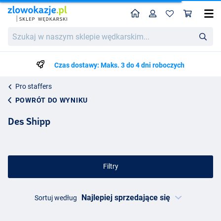
Home
Profil
Kos
Szukaj
w
naszym
sklepie
Czas dostawy: Maks. 3 do 4 dni roboczych
wędkarskim...
Pro staffers
POWRÓT DO WYNIKU
Des Shipp
Filtry
Sortuj według