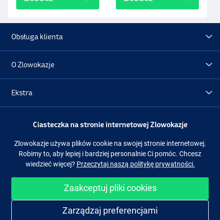
Obsługa klienta
O Zlowokazje
Ekstra
Promocje
Ciasteczka na stronie internetowej Zlowokazje
Zlowokazje używa plików cookie na swojej stronie internetowej.
Obserwuj nas
Facebook
Instagram
Robimy to, aby lepiej i bardziej personalnie Ci pomóc. Chcesz
wiedzieć więcej?
Przeczytaj naszą politykę prywatności.
Zaakceptuj pliki cookies
Łatwe i bezpieczne zakupy
Zarządzaj preferencjami