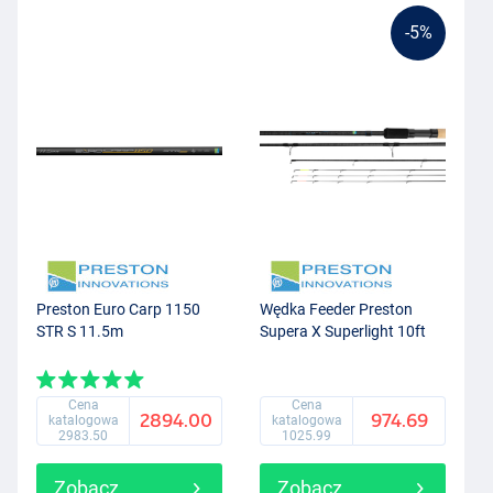
-5%
Preston Euro Carp 1150
Wędka Feeder Preston
STR S 11.5m
Supera X Superlight 10ft
Cena
Cena
2894.00
974.69
katalogowa
katalogowa
2983.50
1025.99
Zobacz
Zobacz