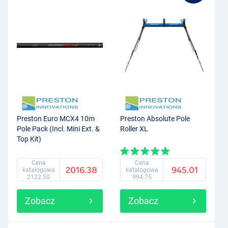
Preston Euro MCX4 10m
Preston Absolute Pole
Pole Pack (Incl. Mini Ext. &
Roller XL
Top Kit)
Cena
Cena
2016.38
945.01
katalogowa
katalogowa
2122.50
994.75
Zobacz
Zobacz