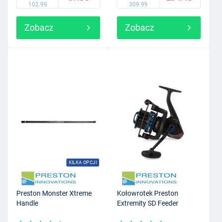
102.99
309.99
Zobacz
Zobacz
KILKA OPCJI
Preston Monster Xtreme
Kołowrotek Preston
Handle
Extremity SD Feeder