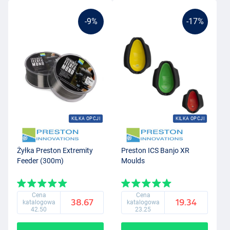
-9%
-17%
KILKA OPCJI
KILKA OPCJI
Żyłka Preston Extremity
Preston ICS Banjo XR
Feeder (300m)
Moulds
Cena
Cena
38.67
19.34
katalogowa
katalogowa
42.50
23.25