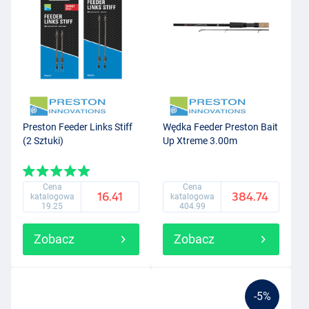
Preston Feeder Links Stiff
Wędka Feeder Preston Bait
(2 Sztuki)
Up Xtreme 3.00m
Cena
Cena
16.41
384.74
katalogowa
katalogowa
19.25
404.99
Zobacz
Zobacz
-5%