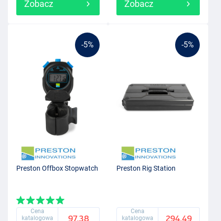
Zobacz
Zobacz
-5%
-5%
Preston Offbox Stopwatch
Preston Rig Station
Cena
Cena
97.38
294.49
katalogowa
katalogowa