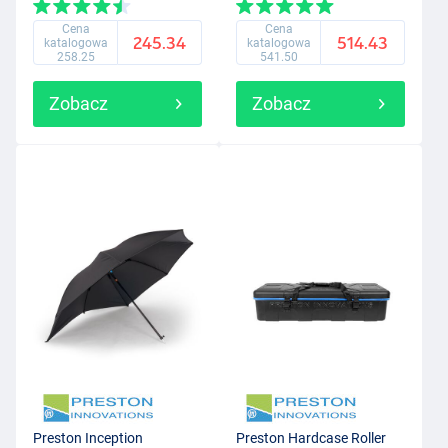
Cena
Cena
245.34
514.43
katalogowa
katalogowa
258.25
541.50
Zobacz
Zobacz
Preston Inception
Preston Hardcase Roller