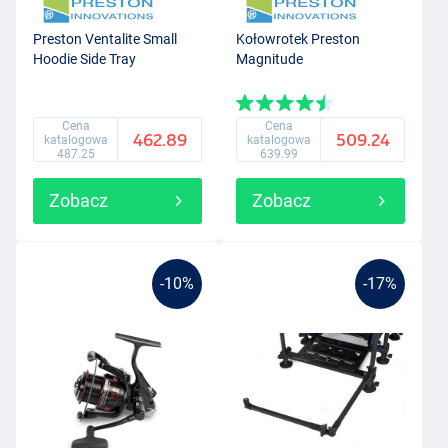
Preston Ventalite Small
Kołowrotek Preston
Hoodie Side Tray
Magnitude
Cena
Cena
462.89
509.24
katalogowa
katalogowa
487.25
639.99
Zobacz
Zobacz
-10%
-17%