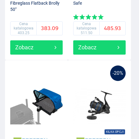
Fibreglass Flatback Brolly
Safe
50"
Cena
Cena
383.09
485.93
katalogowa
katalogowa
403.25
511.50
Zobacz
Zobacz
-20%
KILKA OPCJI