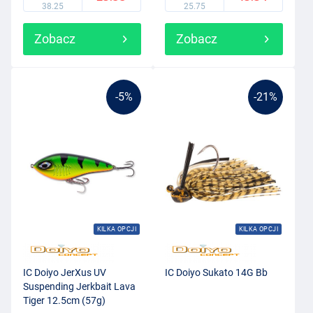
38.25
25.75
Zobacz
Zobacz
-5%
-21%
KILKA OPCJI
KILKA OPCJI
IC Doiyo JerXus UV
IC Doiyo Sukato 14G Bb
Suspending Jerkbait Lava
Tiger 12.5cm (57g)