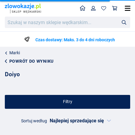
Home
Profil
Kos
Szukaj
w
naszym
sklepie
Czas dostawy: Maks. 3 do 4 dni roboczych
wędkarskim...
Marki
POWRÓT DO WYNIKU
Doiyo
Filtry
Sortuj według