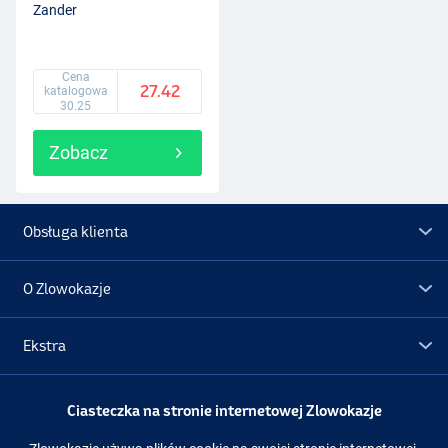
Zander
Cena
27.42
katalogowa
30.25
Zobacz
Obsługa klienta
O Zlowokazje
Ekstra
Promocje
Ciasteczka na stronie internetowej Zlowokazje