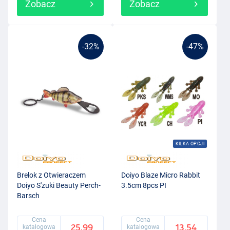
Zobacz
Zobacz
-32%
-47%
KILKA OPCJI
Brelok z Otwieraczem
Doiyo Blaze Micro Rabbit
Doiyo S'zuki Beauty Perch-
3.5cm 8pcs PI
Barsch
Cena
Cena
25.99
13.54
katalogowa
katalogowa