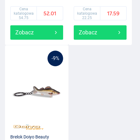
Cena
Cena
52.01
17.59
katalogowa
katalogowa
54.75
22.25
Zobacz
Zobacz
-9%
Brelok Doiyo Beauty