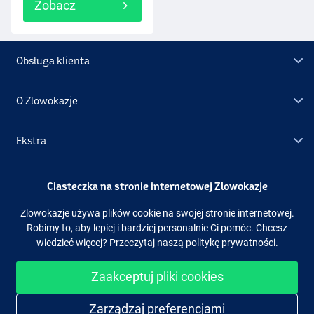
Zobacz
Obsługa klienta
O Zlowokazje
Ekstra
Promocje
Ciasteczka na stronie internetowej Zlowokazje
Zlowokazje używa plików cookie na swojej stronie internetowej.
Obserwuj nas
Facebook
Instagram
Robimy to, aby lepiej i bardziej personalnie Ci pomóc. Chcesz
wiedzieć więcej?
Przeczytaj naszą politykę prywatności.
Zaakceptuj pliki cookies
Łatwe i bezpieczne zakupy
Zarządzaj preferencjami