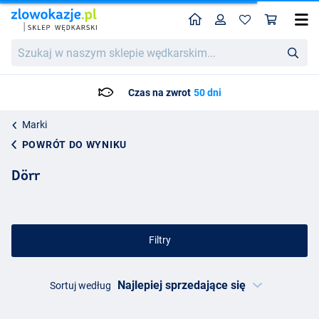
Home
Profil
Kos
Szukaj
w
naszym
sklepie
 na zwrot
50 dni
Czas dostawy: M
wędkarskim...
Marki
POWRÓT DO WYNIKU
Dörr
Filtry
Sortuj według