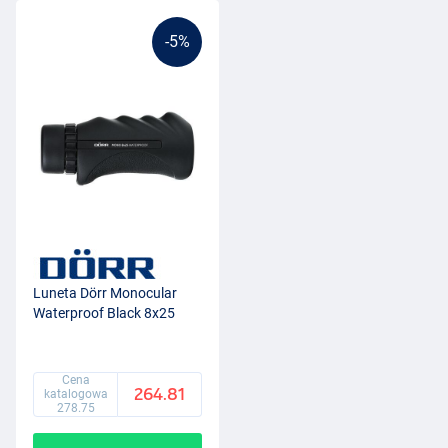
-5%
Luneta Dörr Monocular
Waterproof Black 8x25
Cena
264.81
katalogowa
278.75