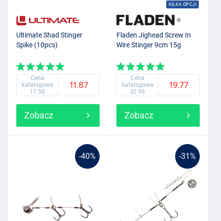
KILKA OPCJI
Ultimate Shad Stinger
Fladen Jighead Screw In
Spike (10pcs)
Wire Stinger 9cm 15g
Cena
Cena
11.87
19.77
katalogowa
katalogowa
17.50
32.99
Zobacz
Zobacz
-40%
-31%