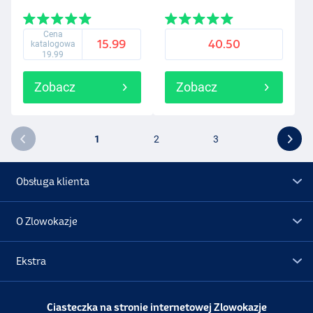
Cena
15.99
40.50
katalogowa
19.99
Zobacz
Zobacz
1
2
3
Obsługa klienta
O Zlowokazje
Ekstra
Promocje
Ciasteczka na stronie internetowej Zlowokazje