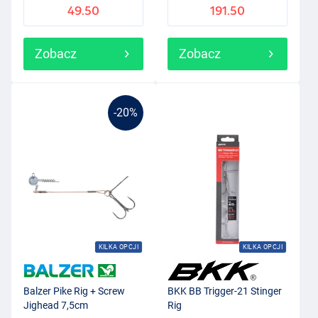
49.50
191.50
Zobacz
Zobacz
-20%
KILKA OPCJI
KILKA OPCJI
Balzer Pike Rig + Screw
BKK BB Trigger-21 Stinger
Jighead 7,5cm
Rig