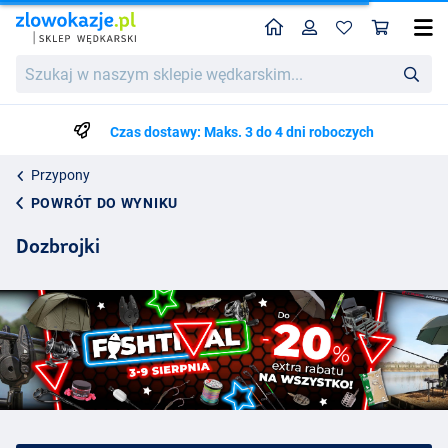
Home
Profil
Kos
Szukaj
w
naszym
sklepie
Czas dostawy: Maks. 3 do 4 dni roboczych
wędkarskim...
Przypony
POWRÓT DO WYNIKU
Dozbrojki