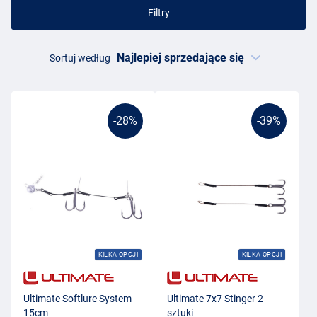
Filtry
Sortuj według
-28%
-39%
KILKA OPCJI
KILKA OPCJI
Ultimate Softlure System
Ultimate 7x7 Stinger 2
15cm
sztuki