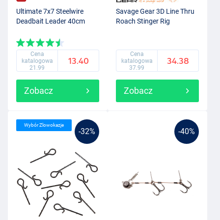
Ultimate 7x7 Steelwire
Savage Gear 3D Line Thru
Deadbait Leader 40cm
Roach Stinger Rig
Cena
Cena
13.40
34.38
katalogowa
katalogowa
21.99
37.99
Zobacz
Zobacz
Wybór Zlowokazje
-32%
-40%