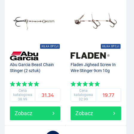
KILKA OPCJI
KILKA OPCJI
Abu Garcia Beast Chain
Fladen Jighead Screw In
Stinger (2 sztuk)
Wire Stinger 9cm 10g
Cena
Cena
31.34
19.77
katalogowa
katalogowa
38.99
32.99
Zobacz
Zobacz