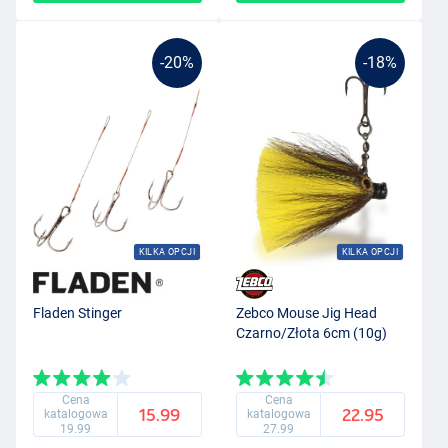
-20%
-18%
KILKA OPCJI
KILKA OPCJI
Fladen Stinger
Zebco Mouse Jig Head
Czarno/Złota 6cm (10g)
Cena
Cena
15.99
22.95
katalogowa
katalogowa
19.99
27.99