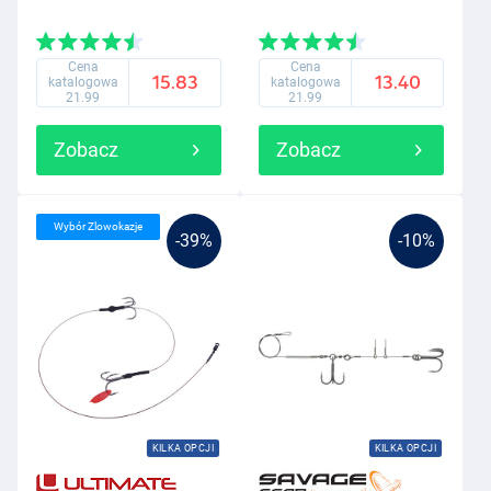
Cena
Cena
15.83
13.40
katalogowa
katalogowa
21.99
21.99
Zobacz
Zobacz
Wybór Zlowokazje
-39%
-10%
KILKA OPCJI
KILKA OPCJI