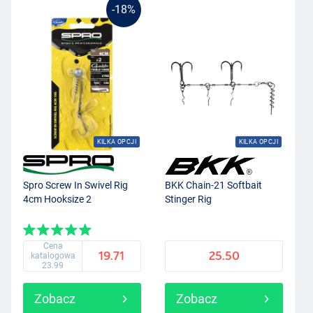
-18%
KILKA OPCJI
KILKA OPCJI
Spro Screw In Swivel Rig
BKK Chain-21 Softbait
4cm Hooksize 2
Stinger Rig
Cena
19.71
25.50
katalogowa
23.99
Zobacz
Zobacz