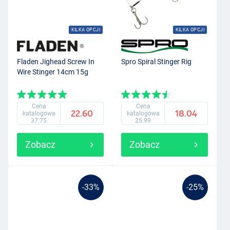
KILKA OPCJI
KILKA OPCJI
Fladen Jighead Screw In
Spro Spiral Stinger Rig
Wire Stinger 14cm 15g
Cena
Cena
22.60
18.04
katalogowa
katalogowa
37.75
25.99
Zobacz
Zobacz
-33%
-25%