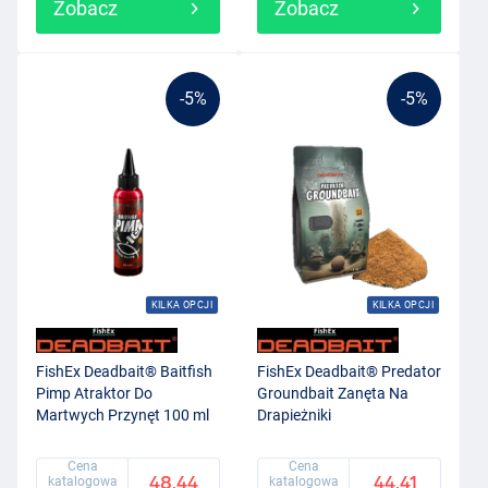
Zobacz
Zobacz
-5%
-5%
KILKA OPCJI
KILKA OPCJI
FishEx Deadbait® Baitfish
FishEx Deadbait® Predator
Pimp Atraktor Do
Groundbait Zanęta Na
Martwych Przynęt 100 ml
Drapieżniki
Cena
Cena
48.44
44.41
katalogowa
katalogowa