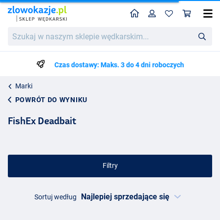
Home
Profil
Kos
Szukaj
w
naszym
sklepie
Czas dostawy: Maks. 3 do 4 dni roboczych
wędkarskim...
Marki
POWRÓT DO WYNIKU
FishEx Deadbait
Filtry
Sortuj według