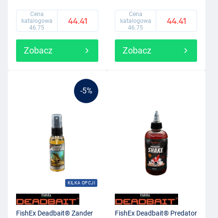
Cena
Cena
44.41
44.41
katalogowa
katalogowa
46.75
46.75
Zobacz
Zobacz
-5%
KILKA OPCJI
FishEx Deadbait® Zander
FishEx Deadbait® Predator