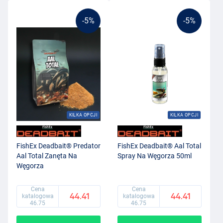
-5%
-5%
KILKA OPCJI
KILKA OPCJI
FishEx Deadbait® Predator
FishEx Deadbait® Aal Total
Aal Total Zanęta Na
Spray Na Węgorza 50ml
Węgorza
Cena
Cena
44.41
44.41
katalogowa
katalogowa
46.75
46.75