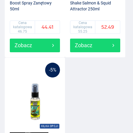
Boost Spray Zanętowy
Shake Salmon & Squid
50ml
Attractor 250ml
Cena
Cena
44.41
52.49
katalogowa
katalogowa
46.75
55.25
Zobacz
Zobacz
-5%
KILKA OPCJI