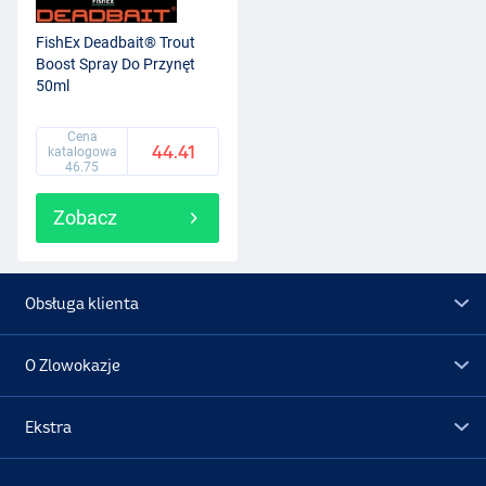
FishEx Deadbait® Trout
Boost Spray Do Przynęt
50ml
Cena
44.41
katalogowa
46.75
Zobacz
Obsługa klienta
O Zlowokazje
Ekstra