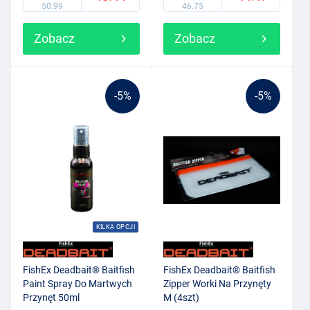
50.99
46.75
Zobacz
Zobacz
-5%
-5%
KILKA OPCJI
FishEx Deadbait® Baitfish
FishEx Deadbait® Baitfish
Paint Spray Do Martwych
Zipper Worki Na Przynęty
Przynęt 50ml
M (4szt)